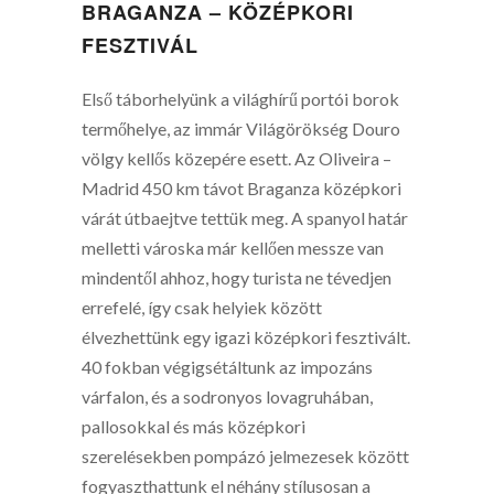
BRAGANZA – KÖZÉPKORI
FESZTIVÁL
Első táborhelyünk a világhírű portói borok
termőhelye, az immár Világörökség Douro
völgy kellős közepére esett. Az Oliveira –
Madrid 450 km távot Braganza középkori
várát útbaejtve tettük meg. A spanyol határ
melletti városka már kellően messze van
mindentől ahhoz, hogy turista ne tévedjen
errefelé, így csak helyiek között
élvezhettünk egy igazi középkori fesztivált.
40 fokban végigsétáltunk az impozáns
várfalon, és a sodronyos lovagruhában,
pallosokkal és más középkori
szerelésekben pompázó jelmezesek között
fogyaszthattunk el néhány stílusosan a