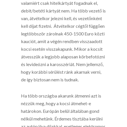
valamiért csak hitelkártyát fogadnak el,
debit/betéti kártyát nem. Ha több vezető is
van, átvételkor jelezni kell, és vezetőnként
kell díjat fizetni. Átvételkor cégtől függően
legtöbbször zárolnak 450-1500 Euro közti
kauciót, amit a végén rendben visszaadott
kocsi esetén visszakapunk. Mikor a kocsit
átvesszük a legjobb alaposan körbefotózni
és levideózni a karosszériát. Nem jellemző,
hogy korábbi sérülést ránk akarnak verni,
de így biztosan nem is tudnak.
Ha több országba akarunk átmenni azt is
nézzük meg, hogy a kocsi átmehet-e
határokon. Európán belül általában gond
nélkül mehetünk. Érdemes tisztába kerülni
az autópálya díjakkal, esetleges elektromos