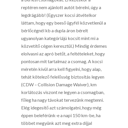
reptéren nem ajánlott autót bérelni, úgy a
legdrágább! (Egyszer kocsi átvételkor
láttam, hogy egy beeső ügyfél közvetlenül a
bérlőcégnél kb a dupla áron bérelt
ugyanolyan kategóriájú kocsit mint mi a
közvetítő cégen keresztül.) Mindig érdemes
elolvasni az apró betűt, a feltételeket, hogy
pontosan mit tartalmaz a csomag. A kocsi
méretén kívül arra kell figyelni, hogy alap,
tehát kötelező felelősség biztosítás legyen
(CDW – Collision Damage Waiver), km
korlátozás viszont ne legyen a csomagban,
főleg ha nagy távokat tervezünk megtenni.
Elég idegesítő azt számolgatni, hogy még
éppen beleférünk-e a napi 150 km-be, ha
többet megyünk azt meg extra díjjal