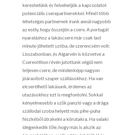
kereshetünk és felvehetjük a kapcsolatot
potenciális cserepartnerekkel. Minél több
lehetséges partnernek írunk annál nagyobb
az esély, hogy összejön a csere. A portugál
nyaraláshoz a lakáscsere már csak last
minute jöhetett szóba, de szerencsém volt:
Lisszabonban, és Algarvén is közvetve a
Csereotthon révén jutottunk végül nem
teljesen csere, de mindenképp nagyon
jóárasított szuper szállásokhoz. Ha van
elcserélhető lakásunk, érdemes az
utazásokhoz ezt is megfontolni. Sokkal
kényelmesebb a szűk panzió vagy a drága
szállodai szoba helyett más pihe-puha
fészkéből útrakelni a körutakra. Ha valaki
idegenkedik tőle, hogy más is alszik az