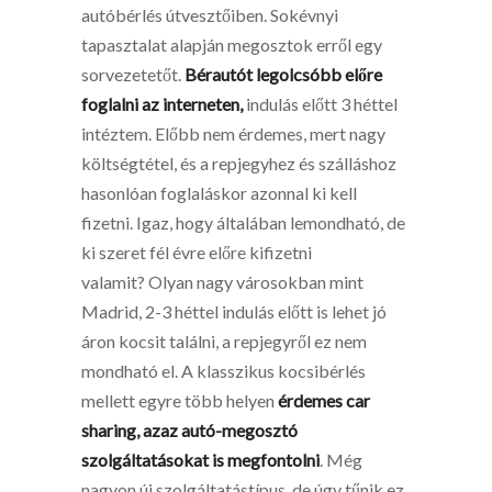
autóbérlés útvesztőiben. Sokévnyi
tapasztalat alapján megosztok erről egy
sorvezetetőt.
Bérautót legolcsóbb előre
foglalni az interneten,
indulás előtt 3 héttel
intéztem. Előbb nem érdemes, mert nagy
költségtétel, és a repjegyhez és szálláshoz
hasonlóan foglaláskor azonnal ki kell
fizetni. Igaz, hogy általában lemondható, de
ki szeret fél évre előre kifizetni
valamit? Olyan nagy városokban mint
Madrid, 2-3 héttel indulás előtt is lehet jó
áron kocsit találni, a repjegyről ez nem
mondható el. A klasszikus kocsibérlés
mellett egyre több helyen
érdemes car
sharing, azaz autó-megosztó
szolgáltatásokat is megfontolni
. Még
nagyon új szolgáltatástípus, de úgy tűnik ez