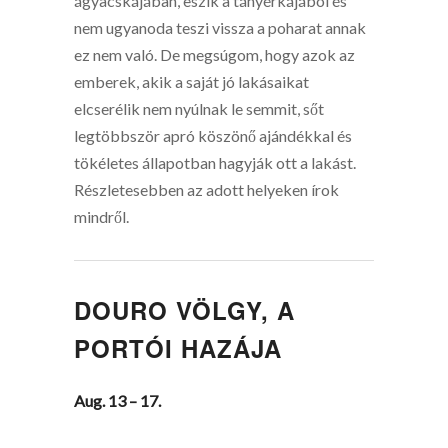
ágyacskájában, eszik a tányérkájából és
nem ugyanoda teszi vissza a poharat annak
ez nem való. De megsúgom, hogy azok az
emberek, akik a saját jó lakásaikat
elcserélik nem nyúlnak le semmit, sőt
legtöbbször apró köszönő ajándékkal és
tökéletes állapotban hagyják ott a lakást.
Részletesebben az adott helyeken írok
mindről.
DOURO VÖLGY, A
PORTÓI HAZÁJA
Aug. 13 – 17.