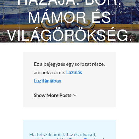
MÁMOR ÉS
VILÁGÖRÖKSÉG.
2016.09.19.
BY
MIRADONNA
Ez a bejegyzés egy sorozat része,
aminek a címe:
Lazulás
Luzitániában
Show More Posts
Ha tetszik amit látsz és olvasol,