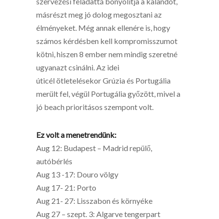
szervezési feladattá bonyolítja a kalandot,
másrészt meg jó dolog megosztani az
élményeket. Még annak ellenére is, hogy
számos kérdésben kell kompromisszumot
kötni, hiszen 8 ember nem mindig szeretné
ugyanazt csinálni. Az idei
úticél ötletelésekor Grúzia és Portugália
merült fel, végül Portugália győzött, mivel a
jó beach prioritásos szempont volt.
Ez volt a menetrendünk:
Aug 12: Budapest – Madrid repülő,
autóbérlés
Aug 13 -17: Douro völgy
Aug 17- 21: Porto
Aug 21- 27: Lisszabon és környéke
Aug 27 – szept. 3: Algarve tengerpart