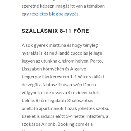
szeretné képezni magát itt van a témában
egy
részletes blogbejegyzés.
SZÁLLÁSMIX 8-11 FŐRE
A sok gyerek miatt, na és hogy tényleg
nyaralás is, és ne állandó cuccolás jellege
legyen az utunknak, három helyen, Porto,
Lisszabon környékén és Algarve
tengerpartján kerestem 1-1 hétre szállást,
de végül a fantasztikusan szép Douro
völgynek előre olvasva 4 rezidencia lett
belőle. 8 főre legalább 3 hálószobás
önellátó apartmanok, házak jöhettek szóba.
Ezeket is indulás előtt 3-4 héttel intéztem, a
szokásos Airbnb, Booking.com és a