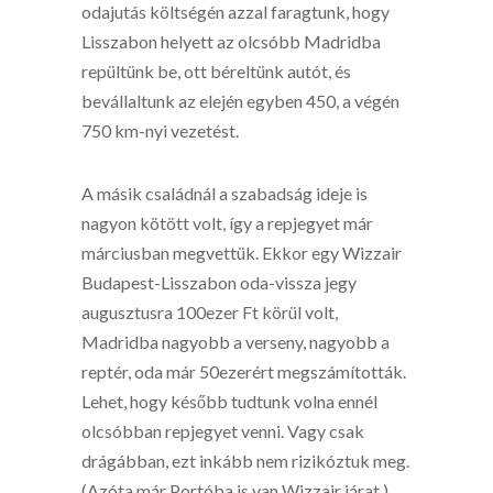
odajutás költségén azzal faragtunk, hogy
Lisszabon helyett az olcsóbb Madridba
repültünk be, ott béreltünk autót, és
bevállaltunk az elején egyben 450, a végén
750 km-nyi vezetést.
A másik családnál a szabadság ideje is
nagyon kötött volt, így a repjegyet már
márciusban megvettük. Ekkor egy Wizzair
Budapest-Lisszabon oda-vissza jegy
augusztusra 100ezer Ft körül volt,
Madridba nagyobb a verseny, nagyobb a
reptér, oda már 50ezerért megszámították.
Lehet, hogy később tudtunk volna ennél
olcsóbban repjegyet venni. Vagy csak
drágábban, ezt inkább nem rizikóztuk meg.
(Azóta már Portóba is van Wizzair járat.)