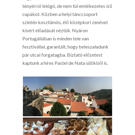
tényérról lelógó, de nem túl emlékezetes ízű
cupákot. Közben a helyi tánccsoport
szintén kosztümös, élő középkori zenével
kísért előadását néztük. Nyáron
Portugáliában is minden tele van
fesztivállal, garantált, hogy beleszaladunk
pár utcai forgatagba. Bíztató előzetest
kaptunk a híres Pastel de Nata sütikből is.