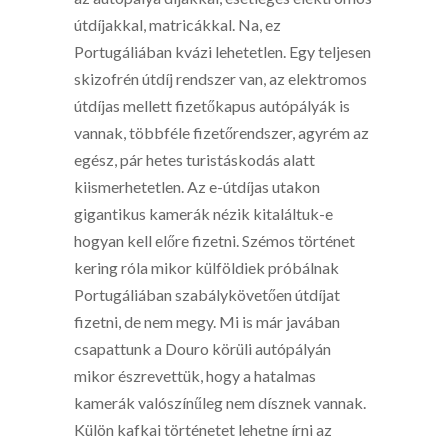
útdíjakkal, matricákkal. Na, ez
Portugáliában kvázi lehetetlen. Egy teljesen
skizofrén útdíj rendszer van, az elektromos
útdíjas mellett fizetőkapus autópályák is
vannak, többféle fizetőrendszer, agyrém az
egész, pár hetes turistáskodás alatt
kiismerhetetlen. Az e-útdíjas utakon
gigantikus kamerák nézik kitaláltuk-e
hogyan kell előre fizetni. Szémos történet
kering róla mikor külföldiek próbálnak
Portugáliában szabálykövetően útdíjat
fizetni, de nem megy. Mi is már javában
csapattunk a Douro körüli autópályán
mikor észrevettük, hogy a hatalmas
kamerák valószínűleg nem dísznek vannak.
Külön kafkai történetet lehetne írni az