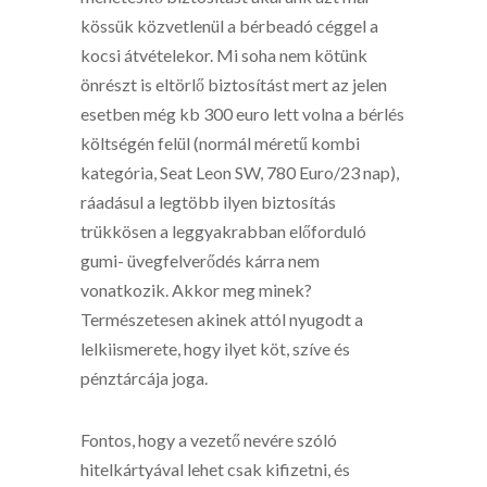
kössük közvetlenül a bérbeadó céggel a
kocsi átvételekor. Mi soha nem kötünk
önrészt is eltörlő biztosítást mert az jelen
esetben még kb 300 euro lett volna a bérlés
költségén felül (normál méretű kombi
kategória, Seat Leon SW, 780 Euro/23 nap),
ráadásul a legtöbb ilyen biztosítás
trükkösen a leggyakrabban előforduló
gumi- üvegfelverődés kárra nem
vonatkozik. Akkor meg minek?
Természetesen akinek attól nyugodt a
lelkiismerete, hogy ilyet köt, szíve és
pénztárcája joga.
Fontos, hogy a vezető nevére szóló
hitelkártyával lehet csak kifizetni, és