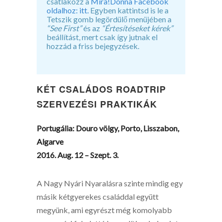
csatlakozz a
Mira!Donna Facebook
oldalhoz: itt.
Egyben kattintsd is le a
Tetszik gomb legördülő menüjében a
“See First”
és az
“Értesítéseket kérek”
beállítást, mert csak így jutnak el
hozzád a friss bejegyzések.
KÉT CSALÁDOS ROADTRIP
SZERVEZÉSI PRAKTIKÁK
Portugália: Douro völgy, Porto, Lisszabon,
Algarve
2016. Aug. 12 – Szept. 3.
A Nagy Nyári Nyaralásra szinte mindig egy
másik kétgyerekes családdal együtt
megyünk, ami egyrészt még komolyabb