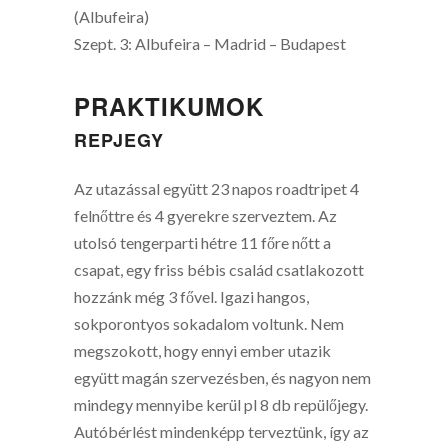
(Albufeira)
Szept. 3: Albufeira – Madrid – Budapest
PRAKTIKUMOK
REPJEGY
Az utazással együtt 23 napos roadtripet 4
felnőttre és 4 gyerekre szerveztem. Az
utolsó tengerparti hétre 11 főre nőtt a
csapat, egy friss bébis család csatlakozott
hozzánk még 3 fővel. Igazi hangos,
sokporontyos sokadalom voltunk. Nem
megszokott, hogy ennyi ember utazik
együtt magán szervezésben, és nagyon nem
mindegy mennyibe kerül pl 8 db repülőjegy.
Autóbérlést mindenképp terveztünk, így az