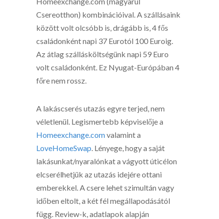
Homeexchange.com (magyarul
Csereotthon) kombinációival. A szállásaink
között volt olcsóbb is, drágább is, 4 fős
családonként napi 37 Eurotól 100 Euroig.
Az átlag szállásköltségünk napi 59 Euro
volt családonként. Ez Nyugat-Európában 4
főre nem rossz.
A lakáscserés utazás egyre terjed, nem
véletlenül. Legismertebb képviselője a
Homeexchange.com
valamint a
LoveHomeSwap
. Lényege, hogy a saját
lakásunkat/nyaralónkat a vágyott úticélon
elcserélhetjük az utazás idejére ottani
emberekkel. A csere lehet szimultán vagy
időben eltolt, a két fél megállapodásától
függ. Review-k, adatlapok alapján