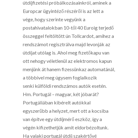
útdíjfizetési próbálkozásainkról, aminek a
Europcar ügyintéző részéről is az lett a
vége, hogy szerinte vegyünk a
postahivatalokban 10-től 40 Euroig terjedő
összeggel feltöltött ún Tollcardot, amihez a
rendszámot regisztrálva majd levonják az
útdíjat utólag is. Ahol meg fizetőkapu van
ott nehogy véletlenül az elektromos kapun
menjünk át hanem fizessünkaz automatánál,
a többivel meg úgysem foglalkozik
senki külföldi rendszámos autók esetén.
Hm. Portugál – magyar, két jóbarát?
Portugáliában kibérelt autókkal
egyszerűbb a helyzet, mert ott a kocsiba
van építve egy útdíjmérő eszköz, így a
végén kifizethetjük amit eldorbézoltunk.
Ha valaki portugál útdíj szakértővé