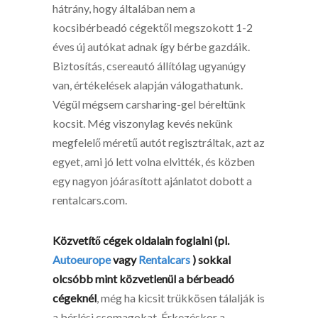
hátrány, hogy általában nem a
kocsibérbeadó cégektől megszokott 1-2
éves új autókat adnak így bérbe gazdáik.
Biztosítás, csereautó állítólag ugyanúgy
van, értékelések alapján válogathatunk.
Végül mégsem carsharing-gel béreltünk
kocsit. Még viszonylag kevés nekünk
megfelelő méretű autót regisztráltak, azt az
egyet, ami jó lett volna elvitték, és közben
egy nagyon jóárasított ajánlatot dobott a
rentalcars.com.
Közvetítő cégek oldalain foglalni (pl.
Autoeurope
vagy
Rentalcars
) sokkal
olcsóbb mint közvetlenül a bérbeadó
cégeknél
, még ha kicsit trükkösen tálalják is
a bérlési csomagokat. Érkezéskor a