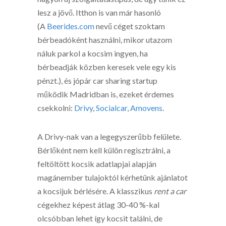
lesz a jövő. Itthon is van már hasonló
(A
Beerides.com
nevű céget szoktam
bérbeadóként használni, mikor utazom
náluk parkol a kocsim ingyen, ha
bérbeadják közben keresek vele egy kis
pénzt.), és jópár car sharing startup
működik Madridban is, ezeket érdemes
csekkolni:
Drivy
,
Socialcar
,
Amovens
.
A Drivy-nak van a legegyszerűbb felülete.
Bérlőként nem kell külön regisztrálni, a
feltöltött kocsik adatlapjai alapján
magánember tulajoktól kérhetünk ajánlatot
a kocsijuk bérlésére. A klasszikus
rent a car
cégekhez képest átlag 30-40 %-kal
olcsóbban lehet így kocsit találni, de