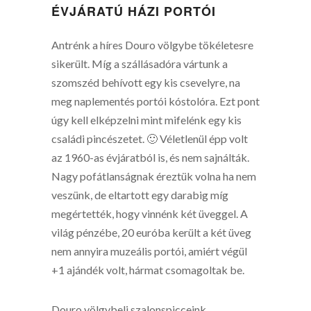
ÉVJÁRATÚ HÁZI PORTÓI
Antrénk a híres Douro völgybe tökéletesre
sikerült. Míg a szállásadóra vártunk a
szomszéd behívott egy kis csevelyre, na
meg naplementés portói kóstolóra. Ezt pont
úgy kell elképzelni mint mifelénk egy kis
családi pincészetet. 🙂 Véletlenül épp volt
az 1960-as évjáratból is, és nem sajnálták.
Nagy pofátlanságnak éreztük volna ha nem
veszünk, de eltartott egy darabig míg
megértették, hogy vinnénk két üveggel. A
világ pénzébe, 20 euróba került a két üveg
nem annyira muzeális portói, amiért végül
+1 ajándék volt, hármat csomagoltak be.
Douro völgybeli szalonspicceink