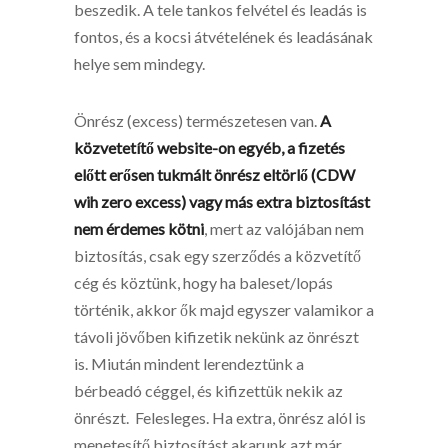
beszedik. A tele tankos felvétel és leadás is
fontos, és a kocsi átvételének és leadásának
helye sem mindegy.
Önrész (excess) természetesen van.
A
közvetetítő website-on egyéb, a fizetés
előtt erősen tukmált önrész eltörlő (CDW
wih zero excess) vagy más extra biztosítást
nem érdemes kötni
, mert az valójában nem
biztosítás, csak egy szerződés a közvetítő
cég és köztünk, hogy ha baleset/lopás
történik, akkor ők majd egyszer valamikor a
távoli jövőben kifizetik nekünk az önrészt
is. Miután mindent lerendeztünk a
bérbeadó céggel, és kifizettük nekik az
önrészt. Felesleges. Ha extra, önrész alól is
menetesítő biztosítást akarunk azt már