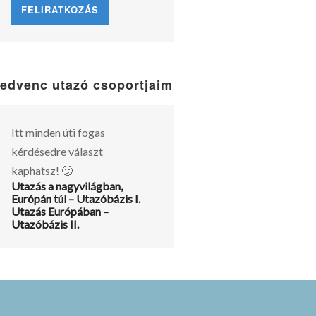
edvenc utazó csoportjaim
Itt minden úti fogas
kérdésedre választ
kaphatsz! 🙂
Utazás a nagyvilágban,
Európán túl – Utazóbázis I.
Utazás Európában –
Utazóbázis II.