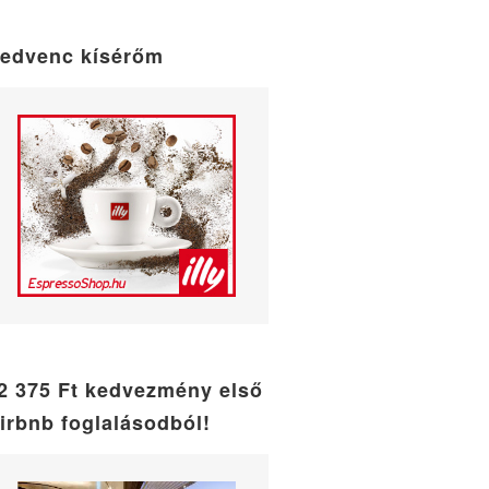
maintenance
mode
edvenc kísérőm
2 375 Ft kedvezmény első
irbnb foglalásodból!