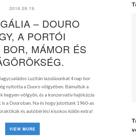
T
2016.09.19.
GÁLIA – DOURO
GY, A PORTÓI
. BOR, MÁMOR ÉS
ÁGÖRÖKSÉG.
agycsaládos Luzitán lazulásunkat 4 nap bor
ég nyitotta a Duoro völgyében. Bámultuk a
 hegyen-völgyön, és a konzervatív hajókázás
k is a Douroban. Na és hogy jutottunk 1960-as
praktikák és autóbérlési kisokos külön extra!
T
v
VIEW MORE