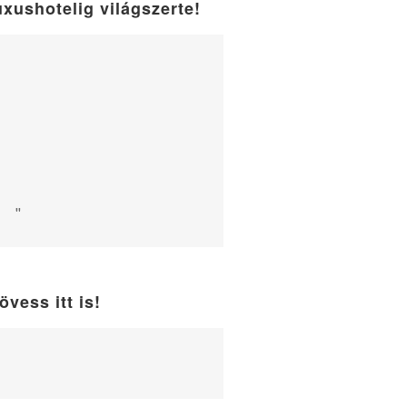
uxushotelig világszerte!
"
övess itt is!
WordPress