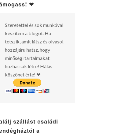
ámogass! ❤
Szeretettel és sok munkával
készítem a blogot. Ha
tetszik, amit látsz és olvasol,
hozzájárulhatsz, hogy
minőségi tartalmakat
hozhassak létre! Hálás
köszönet érte! ❤
alálj szállást családi
endégháztól a