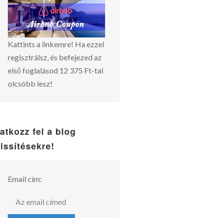
Kattints a linkemre! Ha ezzel
regisztrálsz, és befejezed az
első foglalásod 12 375 Ft-tal
olcsóbb lesz!
ratkozz fel a blog
rissítésekre!
Email cím: