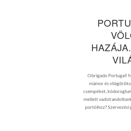
PORTU
VÖL
HAZÁJA
VIL
Obrigado Portugal! N
mámor és világöröks
csempéket, kódorogtunk
mellett vadstrandoltun
portóihoz? Szervezési 