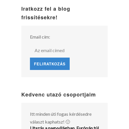
Iratkozz fel a blog
frissítésekre!
Email cím:
Kedvenc utazó csoportjaim
Itt minden úti fogas kérdésedre
választ kaphatsz! 🙂
Utazás a nagyvilágban, Európán túl