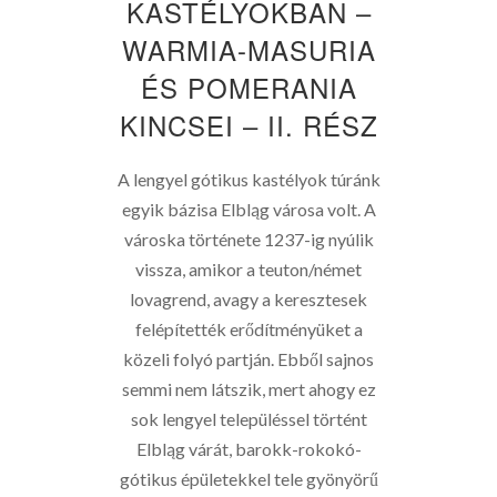
KASTÉLYOKBAN –
WARMIA-MASURIA
ÉS POMERANIA
KINCSEI – II. RÉSZ
A lengyel gótikus kastélyok túránk
egyik bázisa Elbląg városa volt. A
városka története 1237-ig nyúlik
vissza, amikor a teuton/német
lovagrend, avagy a keresztesek
felépítették erődítményüket a
közeli folyó partján. Ebből sajnos
semmi nem látszik, mert ahogy ez
sok lengyel településsel történt
Elbląg várát, barokk-rokokó-
gótikus épületekkel tele gyönyörű