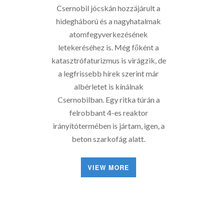
Csernobil jócskán hozzájárult a
hidegháború és a nagyhatalmak
atomfegyverkezésének
letekeréséhez is. Még főként a
katasztrófaturizmus is virágzik, de
a legfrissebb hírek szerint már
albérletet is kínálnak
Csernobilban. Egy ritka túrán a
felrobbant 4-es reaktor
irányítótermében is jártam, igen, a
beton szarkofág alatt.
VIEW MORE