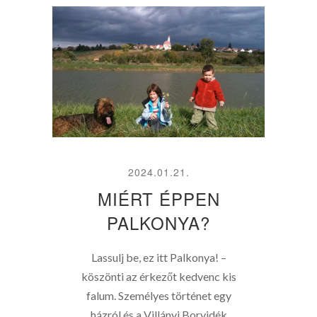
2024.01.21.
MIÉRT ÉPPEN
PALKONYA?
Lassulj be, ez itt Palkonya! –
köszönti az érkezőt kedvenc kis
falum. Személyes történet egy
házról és a Villányi Borvidék