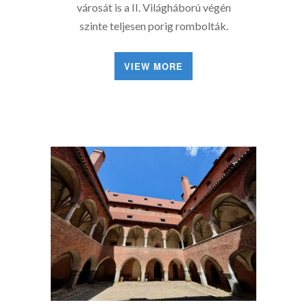
városát is a II. Világháború végén
szinte teljesen porig rombolták.
VIEW MORE