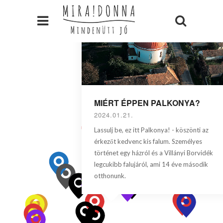
MIÉRT ÉPPEN PALKONYA?
2024.01.21.
Lassulj be, ez itt Palkonya! - köszönti az
érkezőt kedvenc kis falum. Személyes
történet egy házról és a Villányi Borvidék
legcukibb falujáról, ami 14 éve második
otthonunk.