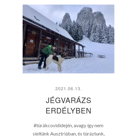
2021.06.13.
JÉGVARÁZS
ERDÉLYBEN
#túrákcovididején, avagy így nem
síeltünk Ausztriában, és túráztunk,