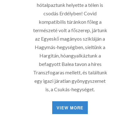
hótalpaztunk helyette a télen is
csodás Erdélyben! Covid
kompatibilis túránkon főleg a
természeté volt a főszerep, jártunk
az Egyeskő magányos szikláján a
Hagymás-hegységben, síeltünk a
Hargitán, hóangyalkáztunk a
befagyott Balea tavon a híres
Transzfogaras mellett, és találtunk
egy igazi járatlan gyönygyszemet
is, a Csukás-hegységet.
VIEW MORE