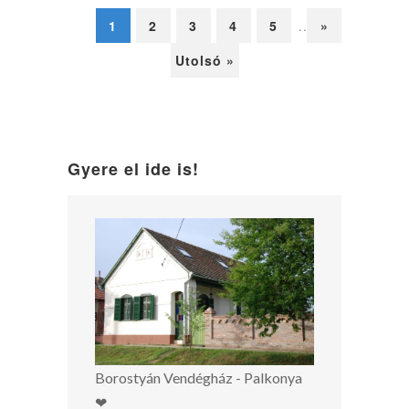
1
2
3
4
5
...
»
Utolsó »
Gyere el ide is!
Borostyán Vendégház - Palkonya
❤