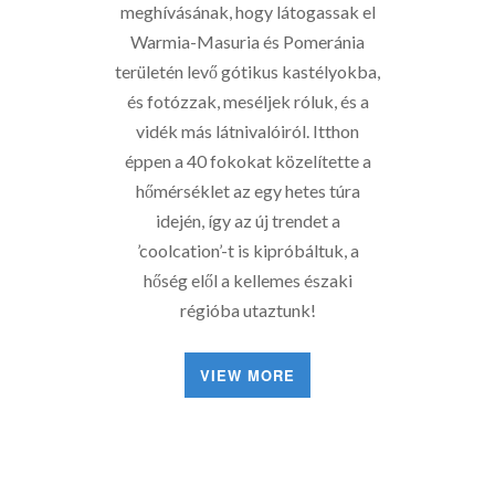
meghívásának, hogy látogassak el
Warmia-Masuria és Pomeránia
területén levő gótikus kastélyokba,
és fotózzak, meséljek róluk, és a
vidék más látnivalóiról. Itthon
éppen a 40 fokokat közelítette a
hőmérséklet az egy hetes túra
idején, így az új trendet a
’coolcation’-t is kipróbáltuk, a
hőség elől a kellemes északi
régióba utaztunk!
VIEW MORE