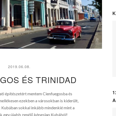
K
2019.06.08.
GOS ÉS TRINIDAD
1
ati építészetért mentem Cienfuegosba és
A
mellékesen ezekben a városokban is kiderült,
nc Kubában sokkal inkább mindenkié mint a
là, egy újabb zenélő képeslap Kubából!