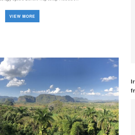
VIEW MORE
I
f