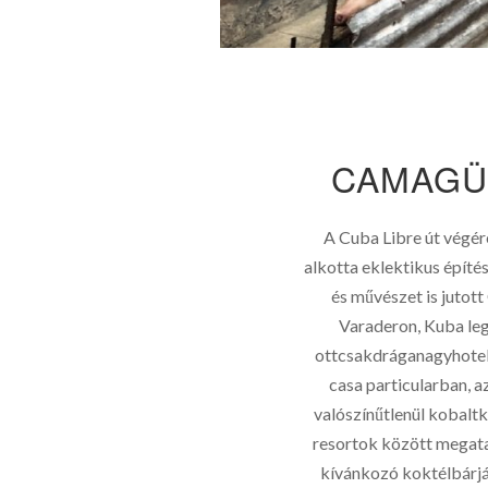
CAMAGÜ
A Cuba Libre út végér
alkotta eklektikus építés
és művészet is jutot
Varaderon, Kuba leg
ottcsakdráganagyhotel
casa particularban, 
valószínűtlenül kobaltk
resortok között megatal
kívánkozó koktélbárját