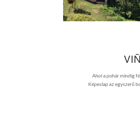
VI
Ahol a pohár mindig fé
Képeslap az egyszerű bo