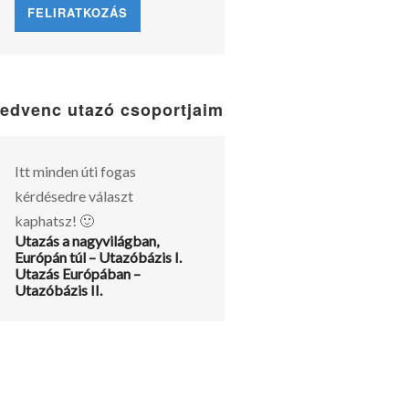
edvenc utazó csoportjaim
Itt minden úti fogas
kérdésedre választ
kaphatsz! 🙂
Utazás a nagyvilágban,
Európán túl – Utazóbázis I.
Utazás Európában –
Utazóbázis II.