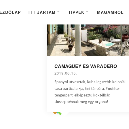
EZDŐLAP
ITT JÁRTAM
TIPPEK
MAGAMRÓL
CAMAGÜEY ÉS VARADERO
2019.06.15.
Spanyol útvesztők, Kuba legszebb koloniál
casa particular-ja, tini táncóra, #nofilter
tengerpart, elképesztő koktélbár,
slusszpoénnak meg egy orgona!