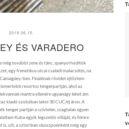
T
2019.06.15.
EY ÉS VARADERO
e még további zene és tánc, spanyol hódítók
zet, egy frenetikus utcai családi malacsütés, na
t Camagüey-ben. Finálénak rövidet ejtőztem
ismertebb resortos tengerpartján, ahol az
ekvannak mantra ellenére ugyanúgy lehet ám
azaz kiadó szobában lakni 30 CUC/éj áron. A
ék tenger partján a szívtelen, szagtalan egyen
T
áltam Kuba egyik legszebb villáját, és filmre
v
 is, sőt, a sztoriban slusszpoénként még egy