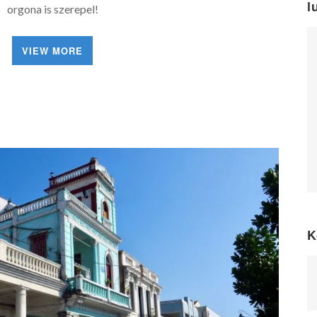
l
orgona is szerepel!
VIEW MORE
K