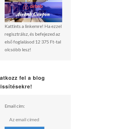
Kattints a linkemre! Ha ezzel
regisztrálsz, és befejezed az
első foglalásod 12 375 Ft-tal
olcsóbb lesz!
ratkozz fel a blog
rissítésekre!
Email cím: