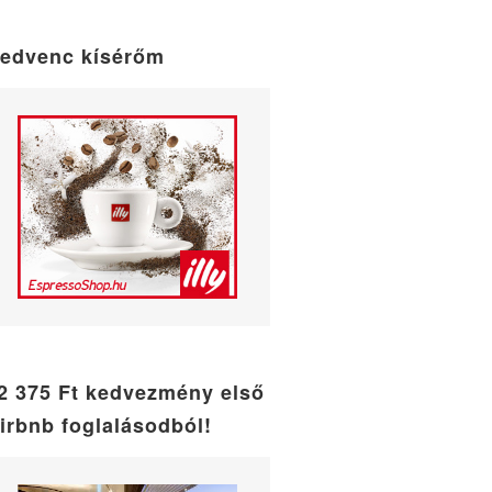
maintenance
mode
edvenc kísérőm
2 375 Ft kedvezmény első
irbnb foglalásodból!