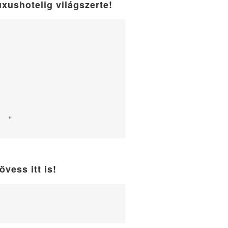
uxushotelig világszerte!
"
övess itt is!
WordPress