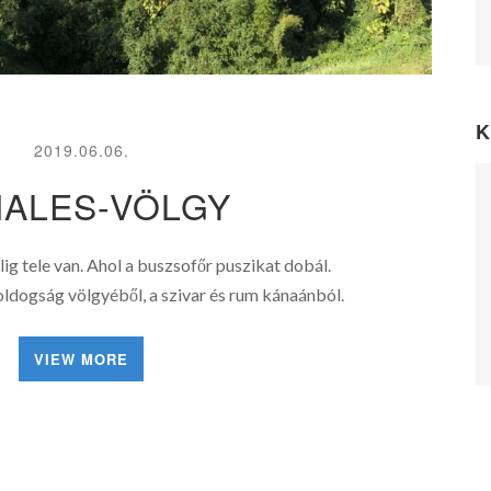
K
2019.06.06.
ÑALES-VÖLGY
lig tele van. Ahol a buszsofőr puszikat dobál.
ldogság völgyéből, a szivar és rum kánaánból.
VIEW MORE