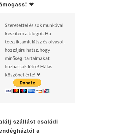
ámogass! ❤
Szeretettel és sok munkával
készítem a blogot. Ha
tetszik, amit látsz és olvasol,
hozzájárulhatsz, hogy
minőségi tartalmakat
hozhassak létre! Hálás
köszönet érte! ❤
alálj szállást családi
endégháztól a