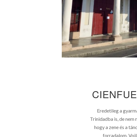
CIENFUE
Eredetileg a gyarm
Trinidadba is, de nem 
hogy a zene és a tá
forradalom. Voi