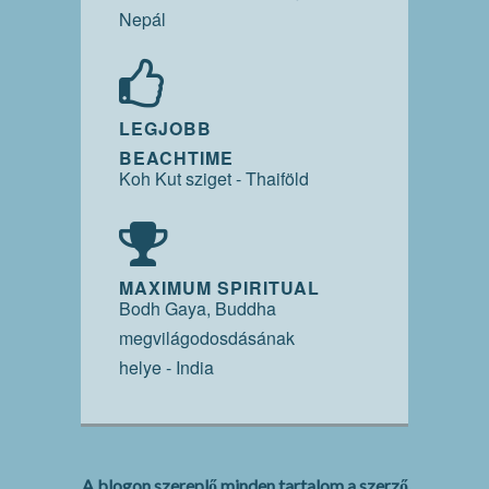
Nepál
LEGJOBB
BEACHTIME
Koh Kut sziget - Thaiföld
MAXIMUM SPIRITUAL
Bodh Gaya, Buddha
megvilágodosdásának
helye - India
A blogon szereplő minden tartalom a szerző