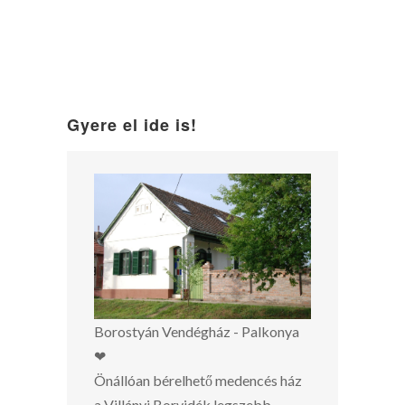
Gyere el ide is!
Borostyán Vendégház - Palkonya
❤
Önállóan bérelhető medencés ház
a Villányi Borvidék legszebb