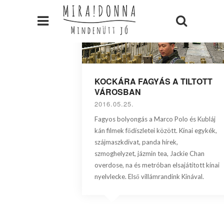
KOCKÁRA FAGYÁS A TILTOTT
VÁROSBAN
2016.05.25.
Fagyos bolyongás a Marco Polo és Kubláj
kán filmek fődíszletei között. Kínai egykék,
szájmaszkdivat, panda hírek,
szmoghelyzet, jázmin tea, Jackie Chan
overdose, na és metróban elsajátított kínai
nyelvlecke. Első villámrandink Kínával.