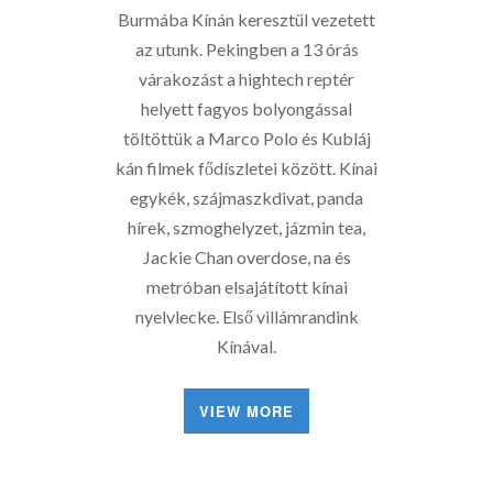
Burmába Kínán keresztül vezetett
az utunk. Pekingben a 13 órás
várakozást a hightech reptér
helyett fagyos bolyongással
töltöttük a Marco Polo és Kubláj
kán filmek fődíszletei között. Kínai
egykék, szájmaszkdivat, panda
hírek, szmoghelyzet, jázmin tea,
Jackie Chan overdose, na és
metróban elsajátított kínai
nyelvlecke. Első villámrandink
Kínával.
VIEW MORE