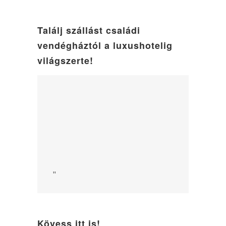
Találj szállást családi
vendégháztól a luxushotelig
világszerte!
"
Kövess itt is!