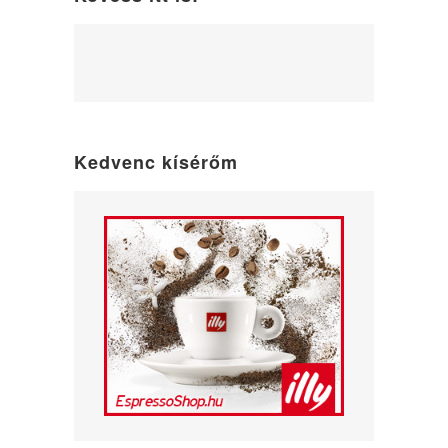
WordPress
maintenance
mode
Kedvenc kísérőm