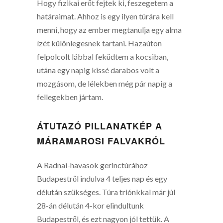
Hogy fizikai erőt fejtek ki, feszegetem a
határaimat. Ahhoz is egy ilyen túrára kell
menni, hogy az ember megtanulja egy alma
ízét különlegesnek tartani. Hazaúton
felpolcolt lábbal feküdtem a kocsiban,
utána egy napig kissé darabos volt a
mozgásom, de lélekben még pár napig a
fellegekben jártam.
ÁTUTAZÓ PILLANATKÉP A
MÁRAMAROSI FALVAKRÓL
A Radnai-havasok gerinctúrához
Budapestről indulva 4 teljes nap és egy
délután szükséges. Túra triónkkal már júl
28-án délután 4-kor elindultunk
Budapestről, és ezt nagyon jól tettük. A