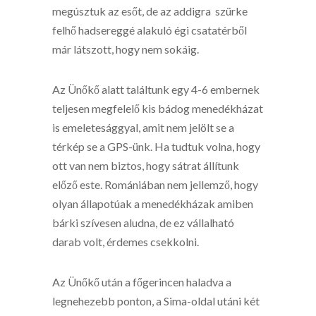
megúsztuk az esőt, de az addigra szürke
felhő hadsereggé alakuló égi csatatérből
már látszott, hogy nem sokáig.
Az Ünőkő alatt találtunk egy 4-6 embernek
teljesen megfelelő kis bádog menedékházat
is emeletesággyal, amit nem jelölt se a
térkép se a GPS-ünk. Ha tudtuk volna, hogy
ott van nem biztos, hogy sátrat állítunk
előző este. Romániában nem jellemző, hogy
olyan állapotúak a menedékházak amiben
bárki szívesen aludna, de ez vállalható
darab volt, érdemes csekkolni.
Az Ünőkő után a főgerincen haladva a
legnehezebb ponton, a Sima-oldal utáni két