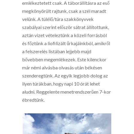
emlékeztetett csak. A táborállításra az eső
megkönyörült rajtunk, csak a szél maradt
velünk. A túlélő/túra szakkönyvvek
szabályai szerint először sátrat állítottunk,
aztán vizet vételeztünk a közeli forrásból
és főztünk a liofilizált űrkajáinkból, amikről
a felszerelés listában lejjebb majd
bővebben megemlékezek. Este kilenckor
már némi alvásba olvasás után békésen
szenderegtünk. Az egyik legjobb dolog az
ilyen túrákban, hogy napi 10 órát lehet
aludni. Reggelente menetrendszerűen 7-kor
ébredtünk.