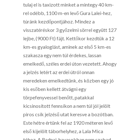
tulaj el is taxizott minket a mintegy 40 km-
rel odébb, 1100 m-en levő Gura Lalei-hez,
túránk kezdőpontjához. Mindez a
visszatéréskor 3 győzelmi sörrel együtt 127
lejbe, (9000 Ft) fájt. Kettőkor kezdtük a 12
km-es gyaloglást, aminek az első 5 km-es
szakasza egy nem túl érdekes, lassan
emelkedő, széles erdei úton vezetett. Ahogy
a jelzés letért az erdei útról onnan
meredeken emelkedtünk, és közben egy jó
kis esőben kellett átvágni egy
törpefenyvessel benőtt, patakkal
kicsinosított fennsíkon a nem túl jól jelölt
piros csík jelzésű utat keresve a bozótban.
Este hétre értünk fel az 1920 méteren levő
első kijelölt táborhelyhez, a Lala Mica
tóhoz. A Radnai-havasokban nem szabad