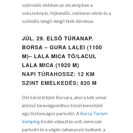
szürreális ebbben az utcaképben a
sokszoknyás, fejkendős, cekkeres nénik és a
szünidős tengő-lengő tinik látványa.
JÚL. 29. ELSŐ TÚRANAP.
BORSA – GURA LALEI (1100
M)– LALA MICA TÓ/LACUL
LALA MICA (1920 M)
NAPI TÚRAHOSSZ: 12 KM
SZINT EMELKEDÉS: 820 M
Dél körül értünk Borsára, ahol a kék vonal
jelzésű túravégponthoz közel kerestünk
egy biztonságos parkolót. A
Borsa Turism
kemping
kiváló választás volt, nemcsak
parkolni és a végén zuhanyozni tudtunk, a