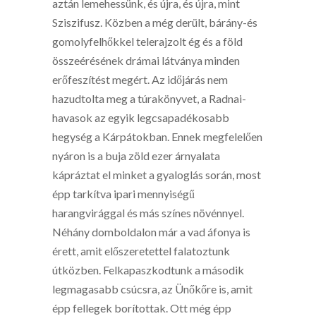
aztán lemehessünk, és újra, és újra, mint
Sziszifusz. Közben a még derült, bárány-és
gomolyfelhőkkel telerajzolt ég és a föld
összeérésének drámai látványa minden
erőfeszítést megért. Az időjárás nem
hazudtolta meg a túrakönyvet, a Radnai-
havasok az egyik legcsapadékosabb
hegység a Kárpátokban. Ennek megfelelően
nyáron is a buja zöld ezer árnyalata
kápráztat el minket a gyaloglás során, most
épp tarkítva ipari mennyiségű
harangvirággal és más színes növénnyel.
Néhány domboldalon már a vad áfonya is
érett, amit előszeretettel falatoztunk
útközben. Felkapaszkodtunk a második
legmagasabb csúcsra, az Ünőkőre is, amit
épp fellegek borítottak. Ott még épp