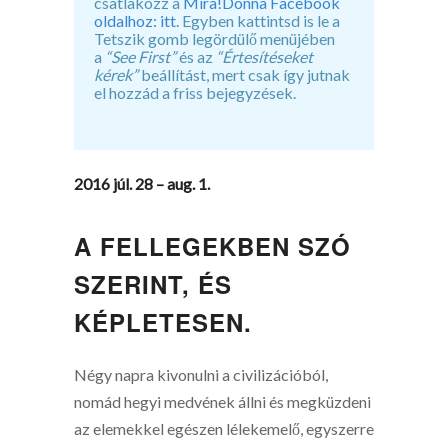
csatlakozz a
Mira!Donna Facebook
oldalhoz: itt.
Egyben kattintsd is le a
Tetszik gomb legördülő menüjében
a
“See First”
és az
“Értesítéseket
kérek”
beállítást, mert csak így jutnak
el hozzád a friss bejegyzések.
2016 júl. 28 – aug. 1.
A FELLEGEKBEN SZÓ
SZERINT, ÉS
KÉPLETESEN.
Négy napra kivonulni a civilizációból,
nomád hegyi medvének állni és megküzdeni
az elemekkel egészen lélekemelő, egyszerre