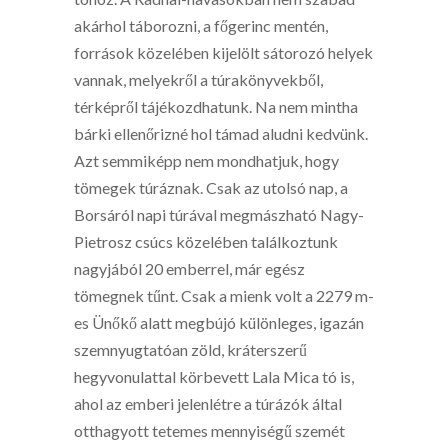
akárhol táborozni, a főgerinc mentén,
források közelében kijelölt sátorozó helyek
vannak, melyekről a túrakönyvekből,
térképről tájékozdhatunk. Na nem mintha
bárki ellenőrizné hol támad aludni kedvünk.
Azt semmiképp nem mondhatjuk, hogy
tömegek túráznak. Csak az utolsó nap, a
Borsáról napi túrával megmászható Nagy-
Pietrosz csúcs közelében találkoztunk
nagyjából 20 emberrel, már egész
tömegnek tűnt. Csak a mienk volt a 2279 m-
es Ünőkő alatt megbújó különleges, igazán
szemnyugtatóan zöld, kráterszerű
hegyvonulattal körbevett Lala Mica tó is,
ahol az emberi jelenlétre a túrázók által
otthagyott tetemes mennyiségű szemét