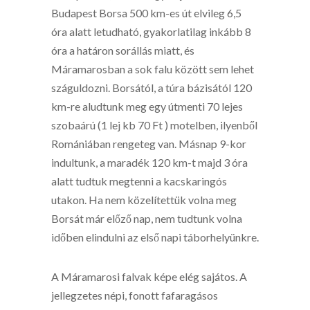
Budapest Borsa 500 km-es út elvileg 6,5
óra alatt letudható, gyakorlatilag inkább 8
óra a határon sorállás miatt, és
Máramarosban a sok falu között sem lehet
száguldozni. Borsától, a túra bázisától 120
km-re aludtunk meg egy útmenti 70 lejes
szobaárú (1 lej kb 70 Ft ) motelben, ilyenből
Romániában rengeteg van. Másnap 9-kor
indultunk, a maradék 120 km-t majd 3 óra
alatt tudtuk megtenni a kacskaringós
utakon. Ha nem közelítettük volna meg
Borsát már előző nap, nem tudtunk volna
időben elindulni az első napi táborhelyünkre.
A Máramarosi falvak képe elég sajátos. A
jellegzetes népi, fonott fafaragásos