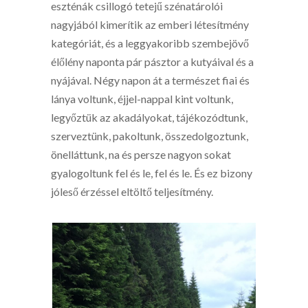
eszténák csillogó tetejű szénatárolói
nagyjából kimerítik az emberi létesítmény
kategóriát, és a leggyakoribb szembejövő
élőlény naponta pár pásztor a kutyáival és a
nyájával. Négy napon át a természet fiai és
lánya voltunk, éjjel-nappal kint voltunk,
legyőztük az akadályokat, tájékozódtunk,
szerveztünk, pakoltunk, összedolgoztunk,
önelláttunk, na és persze nagyon sokat
gyalogoltunk fel és le, fel és le. És ez bizony
jóleső érzéssel eltöltő teljesítmény.