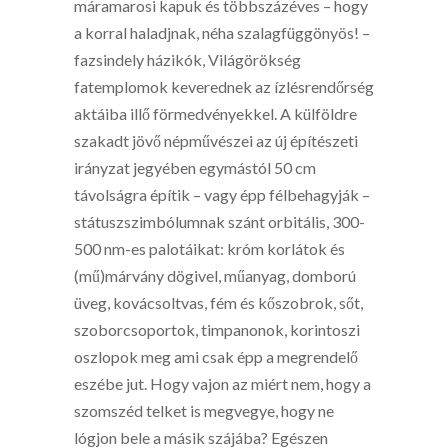
máramarosi kapuk és többszázéves – hogy
a korral haladjnak, néha szalagfüggönyös! –
fazsindely házikók, Világörökség
fatemplomok keverednek az ízlésrendőrség
aktáiba illő förmedvényekkel. A külföldre
szakadt jövő népművészei az új építészeti
irányzat jegyében egymástól 50 cm
távolságra építik – vagy épp félbehagyják –
státuszszimbólumnak szánt orbitális, 300-
500 nm-es palotáikat: króm korlátok és
(mű)márvány dögivel, műanyag, domború
üveg, kovácsoltvas, fém és kőszobrok, sőt,
szoborcsoportok, timpanonok, korintoszi
oszlopok meg ami csak épp a megrendelő
eszébe jut. Hogy vajon az miért nem, hogy a
szomszéd telket is megvegye, hogy ne
lógjon bele a másik szájába? Egészen