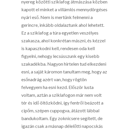
nyereg közötti sziklafog átmászása közben
kapott el minket a villámlós mennydörgéses
nyári eső. Nem is mertünk felmenni a
gerincre, inkább oldalaztunk ahol lehetett.
Ez a sziklafog a túra egyetlen veszélyes
szakasza, ahol konkrétan mászni, és kézzel
is kapaszkodni kell, rendesen oda kell
figyelni, nehogy lecsússzunk egy kisebb
szakadékba. Nagyon hirtelen tud elkezdeni
esni, a saját káromon tanultam meg, hogy az
esőnadrág azért van, hogy rögtön
felvegyem ha esni kezd. Először lusta
voltam, aztán a sziklafogon már nem volt
tér és idő öltözködni, így fentről beázott a
cipőm, szépen cuppogva, átázott lábbal
bandukoltam. Egy zoknicsere segített, de
igazán csak a másnap délelőtti napocskás