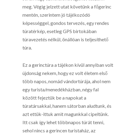
meg. Végig jelzett utat követünk a főgerinc
mentén, szerintem jó tájékozódó
képességgel, gondos tervezés, egy rendes
túratérkép, esetleg GPS birtokában
túravezetés nélkül, önállóan is teljesíthető
túra.
Ez a gerinctúra a tájékon kívül annyiban volt
újdonság nekem, hogy ez volt életem első
több napos, nomád vándortúrája, ahol nem
egy turista/menedékházban, négy fal
között fejeztük be a napokat a
túratársakkal, hanem sátorban aludtunk, és
azt ettük-ittuk amit magunkkal cipeltünk.
Itt csak így lehet többnapos túrát tenni,
sehol nincs a gerincen turistaház, az