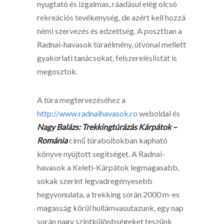
nyugtató és izgalmas, ráadásul elég olcsó
rekreációs tevékenység, de azért kell hozzá
némi szervezés és edzettség. A posztban a
Radnai-havasok túraélmény, útvonal mellett
gyakorlati tanácsokat, felszereléslistát is
megosztok.
A túra megtervezéséhez a
http://www.radnaihavasok.ro
weboldal és
Nagy Balázs: Trekkingtúrázás Kárpátok –
Románia
című túraboltokban kapható
könyve nyújtott segítséget. A Radnai-
havasok a Keleti-Kárpátok legmagasabb,
sokak szerint legvadregényesebb
hegyvonulata, a trekking során 2000 m-es
magasság körül hullámvasutazunk, egy nap
során nagy szintkülönbségeket teszünk