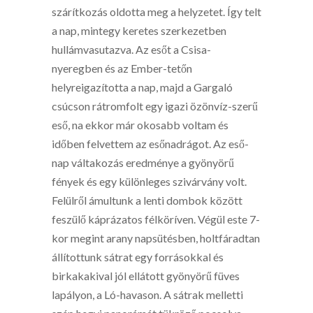
szárítkozás oldotta meg a helyzetet. Így telt
a nap, mintegy keretes szerkezetben
hullámvasutazva. Az esőt a Csisa-
nyeregben és az Ember-tetőn
helyreigazította a nap, majd a Gargaló
csúcson rátromfolt egy igazi özönvíz-szerű
eső, na ekkor már okosabb voltam és
időben felvettem az esőnadrágot. Az eső-
nap váltakozás eredménye a gyönyörű
fények és egy különleges szivárvány volt.
Felülről ámultunk a lenti dombok között
feszülő káprázatos félköríven. Végül este 7-
kor megint arany napsütésben, holtfáradtan
állítottunk sátrat egy forrásokkal és
birkakakival jól ellátott gyönyörű füves
lapályon, a Ló-havason. A sátrak melletti