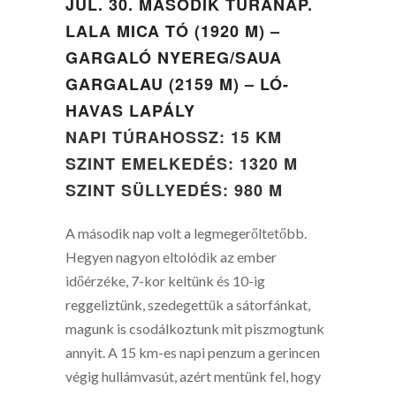
JÚL. 30. MÁSODIK TÚRANAP.
LALA MICA TÓ (1920 M) –
GARGALÓ NYEREG/SAUA
GARGALAU (2159 M) – LÓ-
HAVAS LAPÁLY
NAPI TÚRAHOSSZ: 15 KM
SZINT EMELKEDÉS: 1320 M
SZINT SÜLLYEDÉS: 980 M
A második nap volt a legmegerőltetőbb.
Hegyen nagyon eltolódik az ember
időérzéke, 7-kor keltünk és 10-ig
reggeliztünk, szedegettük a sátorfánkat,
magunk is csodálkoztunk mit piszmogtunk
annyit. A 15 km-es napi penzum a gerincen
végig hullámvasút, azért mentünk fel, hogy