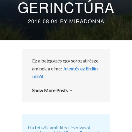
GERINCTÚRA
2016.08.04.
BY
MIRADONNA
Ez a bejegyzés egy sorozat része,
aminek a címe:
Jelentés az Erdőn
túlról
Show More Posts
Ha tetszik amit látsz és olvasol,