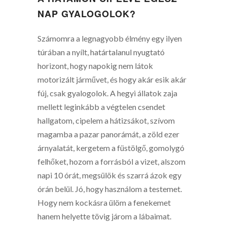
NAP GYALOGOLOK?
Számomra a legnagyobb élmény egy ilyen
túrában a nyílt, határtalanul nyugtató
horizont, hogy napokig nem látok
motorizált járművet, és hogy akár esik akár
fúj, csak gyalogolok. A hegyi állatok zaja
mellett leginkább a végtelen csendet
hallgatom, cipelem a hátizsákot, szívom
magamba a pazar panorámát, a zöld ezer
árnyalatát, kergetem a füstölgő, gomolygó
felhőket, hozom a forrásból a vizet, alszom
napi 10 órát, megsülök és szarrá ázok egy
órán belül. Jó, hogy használom a testemet.
Hogy nem kockásra ülöm a fenekemet
hanem helyette tövig járom a lábaimat.