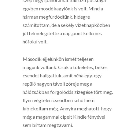
szép hegyi panorámát tükröző pocsolya
egyben mosdókagylónk is volt. Mind a
hárman megfürdödtünk, hidegre
számítottam, de a sekély vizet napközben
jól felmelegítette a nap, pont kellemes
hőfokú volt.
Második éjjelünkön ismét teljesen
magunk voltunk. Csak a tökéletes, békés
csendet hallgattuk, amit néha egy-egy
repülő nagyon távoli zöreje meg a
hálózsákban forgolódás zizegése tört meg.
Ilyen végtelen csendben sehol nem
lubickoltam még. Annyira meghatott, hogy
még a magammal cipelt Kindle fényével
sem bírtam megzavarni.