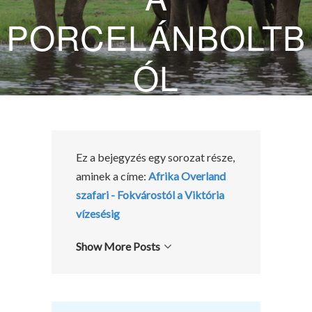
PORCELÁNBOLTB
ÓL
2018.02.12.
BY
MIRADONNA
Ez a bejegyzés egy sorozat része,
aminek a címe:
Afrika Overland
szafari - Fokvárostól a Viktória
vízesésig
Show More Posts