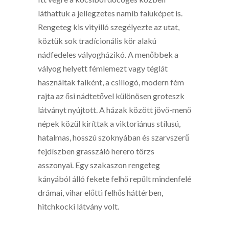
láthattuk a jellegzetes namíb faluképet is.
Rengeteg kis vityilló szegélyezte az utat,
köztük sok tradícionális kör alakú
nádfedeles vályogházikó. A menőbbek a
vályog helyett fémlemezt vagy téglát
használtak falként, a csillogó, modern fém
rajta az ősi nádtetővel különösen groteszk
látványt nyújtott. A házak között jövő-menő
népek közül kiríttak a viktoriánus stílusú,
hatalmas, hosszú szoknyában és szarvszerű
fejdíszben grasszáló herero törzs
asszonyai. Egy szakaszon rengeteg
kányából álló fekete felhő repült mindenfelé
drámai, vihar előtti felhős háttérben,
hitchkocki látvány volt.