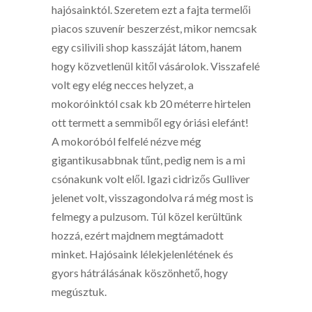
hajósainktól. Szeretem ezt a fajta termelői
piacos szuvenír beszerzést, mikor nemcsak
egy csilivili shop kasszáját látom, hanem
hogy közvetlenül kitől vásárolok. Visszafelé
volt egy elég necces helyzet, a
mokoróinktól csak kb 20 méterre hirtelen
ott termett a semmiből egy óriási elefánt!
A mokoróból felfelé nézve még
gigantikusabbnak tűnt, pedig nem is a mi
csónakunk volt elől. Igazi cidrizős Gulliver
jelenet volt, visszagondolva rá még most is
felmegy a pulzusom. Túl közel kerültünk
hozzá, ezért majdnem megtámadott
minket. Hajósaink lélekjelenlétének és
gyors hátrálásának köszönhető, hogy
megúsztuk.