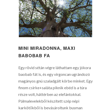
MINI MIRADONNA, MAXI
BABOBAB FA
Egy rövid sétán végre láthattam egy jókora
baobab fát is, és egy virgoncan ugrándozó
magányos gnú szaladgált körbe minket. Egy
finom csirke+saláta piknik ebéd is a túra
része volt, háttérben az elefántokkal.
Pálmalevelekből készített szép népi
karkötőkből is bevásároltunk busman