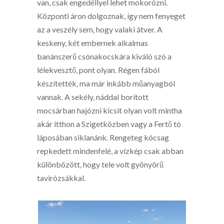
van, csak engedéllyel lehet mokorózni.
Központi áron dolgoznak, így nem fenyeget
az a veszély sem, hogy valaki átver. A
keskeny, két embernek alkalmas
banánszerű csónakocskára kiváló szó a
lélekvesztő, pont olyan. Régen fából
készítették, ma már inkább műanyagból
vannak. A sekély, náddal borított
mocsárban hajózni kicsit olyan volt mintha
akár itthon a Szigetközben vagy a Fertő tó
láposában siklanánk. Rengeteg kócsag
repkedett mindenfelé, a vízkép csak abban
különbözött, hogy tele volt gyönyörű
tavirózsákkal.