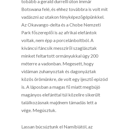
tobább a gerald durrelli úton immár
Botswana felé, és ehhez továbbra is volt mit
vadászni az utakon fényképezőgépünkkel.
Az Okavango-delta és a Chobe Nemzeti
Park főszereplői is az afrikai elefántok
voltak, nem épp a porcelánboltból. A
kíváncsi fáncsik messziről szaglásztak
minket feltartott ormányukkal úgy 200
méterre a vadonban. Megesett, hogy
vidáman zuhanyoztak és dagonyáztak
közös örömünkre, de volt egy ijesztő epizód
is. A láposban a magas fű miatt megbújó
magányos elefánttal túl közelire sikerült
találkozásnak majdnem támadás lett a
vége. Megúsztuk.
Lassan búcsúztunk el Namíbiától, az