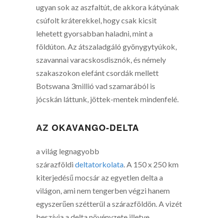
ugyan sok az aszfaltút, de akkora kátyúnak
csúfolt kráterekkel, hogy csak kicsit
lehetett gyorsabban haladni, mint a
földúton. Az átszaladgáló gyönygytyúkok,
szavannai varacskosdisznók, és némely
szakaszokon elefánt csordák mellett
Botswana 3millió vad szamarából is
jócskán láttunk, jöttek-mentek mindenfelé.
AZ
OKAVANGO-DELTA
a világ legnagyobb
szárazföldi
deltatorkolata
. A 150 x 250 km
kiterjedésű mocsár az egyetlen delta a
világon, ami nem tengerben végzi hanem
egyszerűen szétterül a szárazföldön. A vizét
beszívja a delta növényzete illetve