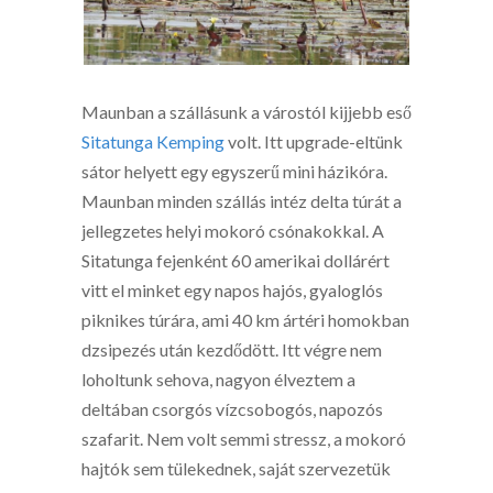
Maunban a szállásunk a várostól kijjebb eső
Sitatunga Kemping
volt. Itt upgrade-eltünk
sátor helyett egy egyszerű mini házikóra.
Maunban minden szállás intéz delta túrát a
jellegzetes helyi mokoró csónakokkal. A
Sitatunga fejenként 60 amerikai dollárért
vitt el minket egy napos hajós, gyaloglós
piknikes túrára, ami 40 km ártéri homokban
dzsipezés után kezdődött. Itt végre nem
loholtunk sehova, nagyon élveztem a
deltában csorgós vízcsobogós, napozós
szafarit. Nem volt semmi stressz, a mokoró
hajtók sem tülekednek, saját szervezetük