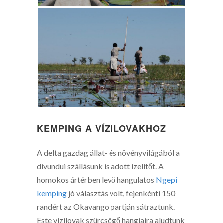
KEMPING A VÍZILOVAKHOZ
A delta gazdag állat- és növényvilágából a
divundui szállásunk is adott ízelítőt. A
homokos ártérben levő hangulatos
Ngepi
kemping
jó választás volt, fejenkénti 150
randért az Okavango partján sátraztunk.
Este vízilovak szürcsögő hangjaira aludtunk