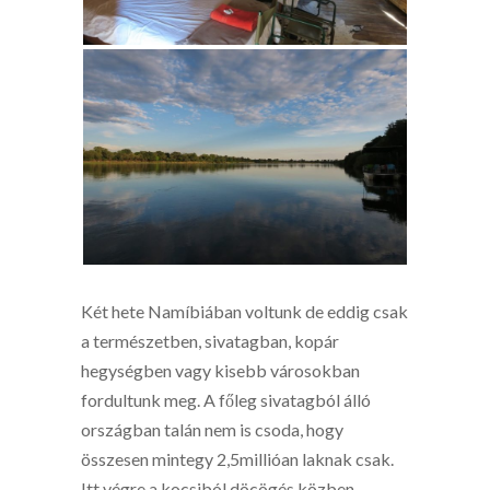
Két hete Namíbiában voltunk de eddig csak
a természetben, sivatagban, kopár
hegységben vagy kisebb városokban
fordultunk meg. A főleg sivatagból álló
országban talán nem is csoda, hogy
összesen mintegy 2,5millióan laknak csak.
Itt végre a kocsiból döcögés közben