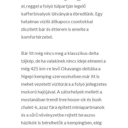
el, reggel a folyó túlpartján legelő
kafferbivalyok látványára ébredtünk. Egy
hatalmas víziló állkapocs csontokkal
díszített bár és étterem is emelte a
komfortérzetet.
Bár itt még nincs meg a klasszikus delta
tájkép, de ha valakinek nincs ideje elmenni a
még 425 km-re levő Okavango deltába a
Ngepi kemping szervezésében már itt is
mehet vezetett vízitúrára a folyó jellegzetes
mokoró hajójával. A sátorhelyek mellett a
mostanában trendi tree house-ok és bush
chalet-k, azaz fára épített miniapartmanok
és a sűrű növényzetbe rejtett teraszos
házikók is bérelhetők a kempingben, elég