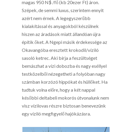
magas 950 N$ /fő (kb 20ezer Ft) áron.
Szépek, de semmi luxus, szerintem ennyit
azért nem érnek. A legegyszerűbb
kialakítással és anyagokból készülnek
hiszen az áradások miatt állandóan újra
építik őket. A Ngepi másik érdekessége az
Okavangóba eresztett krokodil/víziló
sasoló ketrec. Aki bírja a feszültséget
bemászhat a vízi dobozba és nagy eséllyel
testközelből nézegetheti a folyóban nagy
számban korzózó hippókat és hüllőket. Ha
tudtuk volna előre, hogy a két nappal
későbbi deltabeli mokorós útvonalunk nem
visz vízilovas részre biztosan benevezünk
egy víziló megfigyelő hajókázásra.