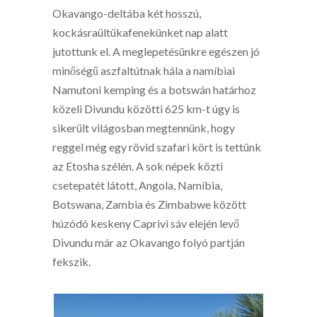
Okavango-deltába két hosszú,
kockásraültükafenekünket nap alatt
jutottunk el. A meglepetésünkre egészen jó
minőségű aszfaltútnak hála a namíbiai
Namutoni kemping és a botswán határhoz
közeli Divundu közötti 625 km-t úgy is
sikerült világosban megtennünk, hogy
reggel még egy rövid szafari kört is tettünk
az Etosha szélén. A sok népek közti
csetepatét látott, Angola, Namíbia,
Botswana, Zambia és Zimbabwe között
húzódó keskeny Caprivi sáv elején levő
Divundu már az Okavango folyó partján
fekszik.