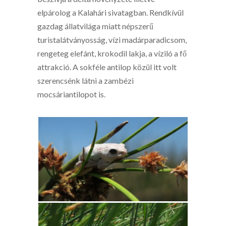
elpárolog a Kalahári sivatagban. Rendkívül
gazdag állatvilága miatt népszerű
turistalátványosság, vízi madárparadicsom,
rengeteg elefánt, krokodil lakja, a víziló a fő
attrakció. A sokféle antilop közül itt volt
szerencsénk látni a zambézi
mocsáriantilopot is.