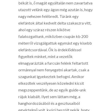
békát is, ő magát egyáltalán nem zavartatva
utazott velünk egy ágon még azután is, hogy
nagy nehezen felébredt. Túránk egy
elefántok által kedvelt delta szakaszra vitt,
ahol egy száraz részen kikötve
falatozgattunk, miközben csupán kb 200
méterről vizsgálgattuk egymást egy kisebb
elefántcsordával. Ők is érdeklődéssel
figyeltek minket, mint a vezetők
elmagyarázták a furcsán felénk feltartott
ormánnyal nem fenyegetni akartak, csak a
szagunkat igyekeztek befogni. Amikor
elkezdtek veszélyesen közeledni kicsit
megszeppentünk, de az egyik guide-unk
rájuk kiabált. Ilyet sem láttam még, a
hanghordozásából és a gesztusaiból
egyértelmű volt, kvázi beszólt nekik, hogy