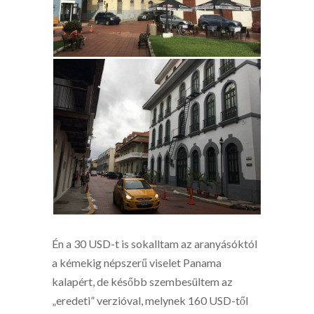
Én a 30 USD-t is sokalltam az aranyásóktól
a kémekig népszerű viselet Panama
kalapért, de később szembesültem az
„eredeti” verzióval, melynek 160 USD-től