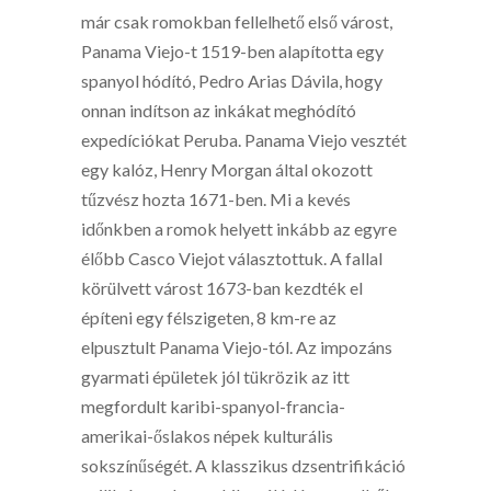
már csak romokban fellelhető első várost,
Panama Viejo-t 1519-ben alapította egy
spanyol hódító, Pedro Arias Dávila, hogy
onnan indítson az inkákat meghódító
expedíciókat Peruba. Panama Viejo vesztét
egy kalóz, Henry Morgan által okozott
tűzvész hozta 1671-ben. Mi a kevés
időnkben a romok helyett inkább az egyre
élőbb Casco Viejot választottuk. A fallal
körülvett várost 1673-ban kezdték el
építeni egy félszigeten, 8 km-re az
elpusztult Panama Viejo-tól. Az impozáns
gyarmati épületek jól tükrözik az itt
megfordult karibi-spanyol-francia-
amerikai-őslakos népek kulturális
sokszínűségét. A klasszikus dzsentrifikáció