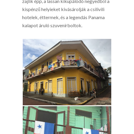
zajlik épp, a lassan kikupálódó negyedből a
kispénzű helyieket kivásárolják a csilivili
hotelek, éttermek, és a legendás Panama
kalapot áruló szuvenírboltok.