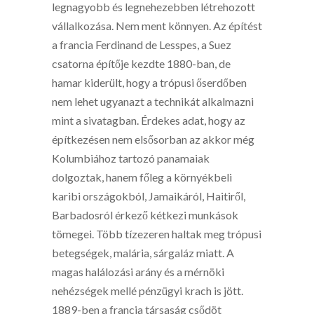
legnagyobb és legnehezebben létrehozott
vállalkozása. Nem ment könnyen. Az építést
a francia Ferdinand de Lesspes, a Suez
csatorna építője kezdte 1880-ban, de
hamar kiderült, hogy a trópusi őserdőben
nem lehet ugyanazt a technikát alkalmazni
mint a sivatagban. Érdekes adat, hogy az
építkezésen nem elsősorban az akkor még
Kolumbiához tartozó panamaiak
dolgoztak, hanem főleg a környékbeli
karibi országokból, Jamaikáról, Haitiről,
Barbadosról érkező kétkezi munkások
tömegei. Több tízezeren haltak meg trópusi
betegségek, malária, sárgaláz miatt. A
magas halálozási arány és a mérnöki
nehézségek mellé pénzügyi krach is jött.
1889-ben a francia társaság csődöt