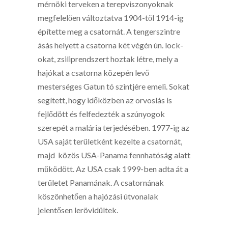
mérnöki terveken a terepviszonyoknak
megfelelően változtatva 1904-től 1914-ig
építette meg a csatornát. A tengerszintre
ásás helyett a csatorna két végén ún. lock-
okat, zsiliprendszert hoztak létre, mely a
hajókat a csatorna közepén levő
mesterséges Gatun tó szintjére emeli. Sokat
segített, hogy időközben az orvoslás is
fejlődött és felfedezték a szúnyogok
szerepét a malária terjedésében. 1977-ig az
USA saját területként kezelte a csatornát,
majd közös USA-Panama fennhatóság alatt
működött. Az USA csak 1999-ben adta át a
területet Panamának. A csatornának
köszönhetően a hajózási útvonalak
jelentősen lerövidültek.