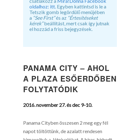
csatlakozz a
Mira!Donna Facebook
oldalhoz: itt.
Egyben kattintsd is le a
Tetszik gomb legördülő menüjében
a
“See First”
és az
“Értesítéseket
kérek”
beállítást, mert csak így jutnak
el hozzád a friss bejegyzések.
PANAMA CITY – AHOL
A PLAZA ESŐERDŐBEN
FOLYTATÓDIK
2016. november 27. és dec 9-10.
Panama Cityben összesen 2 meg egy fél
napot töltöttünk, de azalatt rendesen
kimaxoltuk a látnivalókat. A híres-hírhedt