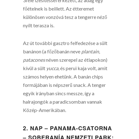
3féle ízesítéssel érkezett, az adag egy
főételnek is beillett. Az étteremet
különösen vonzóvá tesz a tengerre néző
nyílt terasza is.
Az út további gasztro felfedezése a sült
banánon (a főzőbanán neve
plantain
,
patacones
néven szerepel az étlapokon)
kívül a sült
yucca
, és perui kaja volt, amit
számos helyen ehetünk. A banán chips
formájában is népszerű snack. A tenger
egyik irányban sincs messze, így a
halrajongók a paradicsomban vannak
Közép-Amerikában.
2. NAP – PANAMA-CSATORNA
– SOBERANÍA NEMZETI PARK: