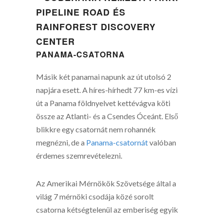
PIPELINE ROAD ÉS
RAINFOREST DISCOVERY
CENTER
PANAMA-CSATORNA
Másik két panamai napunk az út utolsó 2
napjára esett. A híres-hírhedt 77 km-es vízi
út a Panama földnyelvet kettévágva köti
össze az Atlanti- és a Csendes Óceánt. Első
blikkre egy csatornát nem rohannék
megnézni, de a
Panama-csatornát
valóban
érdemes szemrevételezni.
Az Amerikai Mérnökök Szövetsége által a
világ 7 mérnöki csodája közé sorolt
csatorna kétségtelenül az emberiség egyik