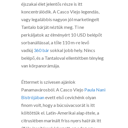
éjszakai élet jelentős része is itt
koncentrálódik. A Casco Viejo legendás,
vagy legalábbis nagyon jól marketingelt
Tantalo bárját néztük meg. Ti ne
perkáljatok az élményért 10 USD belépőt
sorbanállással, a tőle 110 m-re levő
vadiúj
360 bár
sokkal jobb hely. Nincs
belépő, és a Tantaloval ellentétben tényleg
van körpanorámája.
Éttermet is szívesen ajánlok
Panamavárosból. A Casco Viejo
Paula Nani
Bistrójában
evett első cevichénk olyan
finom volt, hogy a búcsúvacsorát is itt
költöttük el. Latin-Amerikai alap étele, a
citruslében marinált friss nyers hal/rák itt