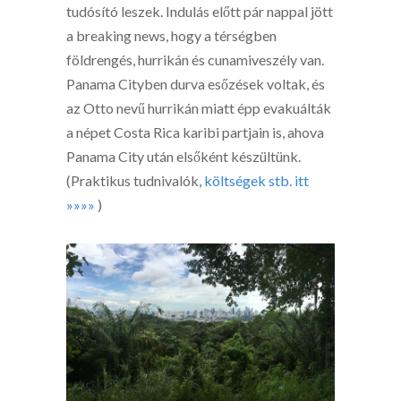
tudósító leszek. Indulás előtt pár nappal jött
a breaking news, hogy a térségben
földrengés, hurrikán és cunamiveszély van.
Panama Cityben durva esőzések voltak, és
az Otto nevű hurrikán miatt épp evakuálták
a népet Costa Rica karibi partjain is, ahova
Panama City után elsőként készültünk.
(Praktikus tudnivalók,
költségek stb. itt
»»»»
)