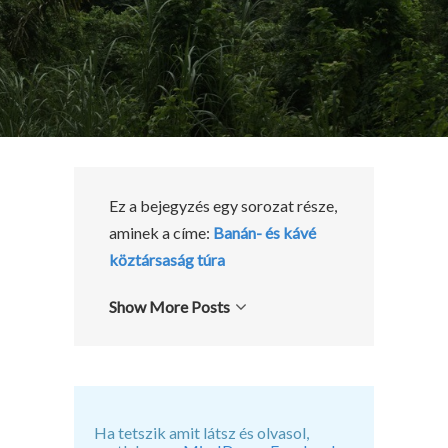
Ez a bejegyzés egy sorozat része,
aminek a címe:
Banán- és kávé
köztársaság túra
Show More Posts
Ha tetszik amit látsz és olvasol,