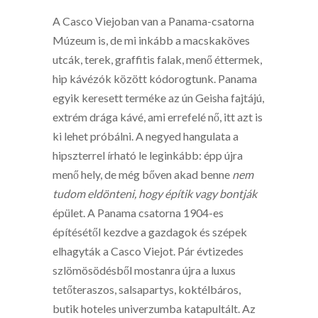
A Casco Viejoban van a Panama-csatorna
Múzeum is, de mi inkább a macskaköves
utcák, terek, graffitis falak, menő éttermek,
hip kávézók között kódorogtunk. Panama
egyik keresett terméke az ún Geisha fajtájú,
extrém drága kávé, ami errefelé nő, itt azt is
ki lehet próbálni. A negyed hangulata a
hipszterrel írható le leginkább: épp újra
menő hely, de még bőven akad benne
nem
tudom eldönteni, hogy építik vagy bontják
épület. A Panama csatorna 1904-es
építésétől kezdve a gazdagok és szépek
elhagyták a Casco Viejot. Pár évtizedes
szlömösödésből mostanra újra a luxus
tetőteraszos, salsapartys, koktélbáros,
butik hoteles univerzumba katapultált. Az