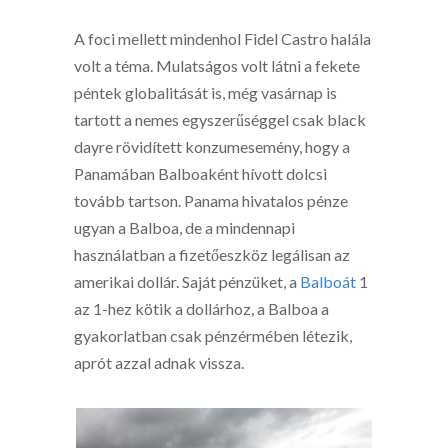
A foci mellett mindenhol Fidel Castro halála
volt a téma. Mulatságos volt látni a fekete
péntek globalitását is, még vasárnap is
tartott a nemes egyszerűséggel csak black
dayre rövidített konzumesemény, hogy a
Panamában Balboaként hívott dolcsi
tovább tartson. Panama hivatalos pénze
ugyan a Balboa, de a mindennapi
használatban a fizetőeszköz legálisan az
amerikai dollár. Saját pénzüket, a
Balboát
1
az 1-hez kötik a dollárhoz, a Balboa a
gyakorlatban csak pénzérmében létezik,
aprót azzal adnak vissza.