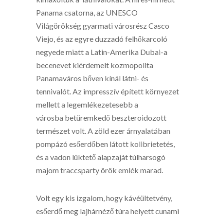
Panama csatorna, az UNESCO
Világörökség gyarmati városrész Casco
Viejo, és az egyre duzzadó felhőkarcoló
negyede miatt a Latin-Amerika Dubai-a
becenevet kiérdemelt kozmopolita
Panamaváros bőven kínál látni- és
tennivalót. Az impresszív épített környezet
mellett a legemlékezetesebb a
városba betüremkedő beszteroidozott
természet volt. A zöld ezer árnyalatában
pompázó esőerdőben látott kolibrietetés,
és a vadon lüktető alapzaját túlharsogó
majom traccsparty örök emlék marad.
Volt egy kis izgalom, hogy kávéültetvény,
esőerdő meg lajhárnéző túra helyett cunami