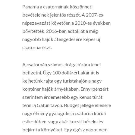
Panama a csatornának köszönheti
bevételeinek jelentős részét. A 2007-es
népszavazást követően a 2010-es években
bővítették, 2016-ban adták át a még
nagyobb hajók átengedésére képes új
csatornarészt.
A csatornán számos drága túrára lehet
befizetni. Úgy 100 dollárért akár át is
kelhetünk rajta egy turistahajón a nagy
konténer hajók árnyékában. Ennyi pénzért
szerintem érdemesebb egy kenus túrát
tenni a Gatun tavon. Budget jellege ellenére
nagy élmény gyalogolni a csatorna körüli
esőerdőben, vagy akár kocsit bérelni és
bejárni a környéket. Egy egész napot nem