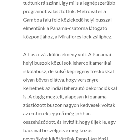
tudtunk rá szánni, így mi is a legnépszerűbb
programot választottuk. Metróval és a
Gamboa falu felé közlekedő helyi busszal
elmentünk a Panama-csatorna látogató
központjához, a Miraflores lock zsiliphez.
A buszozás külön élmény volt. A Panamai
helyi buszok közül sok leharcolt amerikai
iskolabusz, de külső képregény freskókkal
olyan bőven ellátva, hogy versenyre
kelhetnek az indiai teherautó dekorációkkal
is. A dugig megtelt, alaposan ki panama-
zászlózott buszon nagyon kedvesek voltak
az emberek, egy nő még jobban
összehúzódott, és invitált, hogy üljek le, egy
bácsival beszélgetve meg közös
nevezőként kikötöttünk Papp Lászlónál.