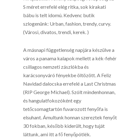
S méret errefelé elég ritka, sok kirakati
bábu is telt idomú. Kedvenc butik
szlogenünk: Urban, fashion, trendy, curvy.
(Városi, divatos, trendi, kerek. )
A másnapi függetlenség napjára készülve a
város a panama kalapok mellett a kék-fehér
csillagos nemzeti zászlókba és
karácsonyváró fényekbe öltözött. A Feliz
Navidad dalocska errefelé a Last Christmas
(RIP George Michael). Szólt mindenhonnan,
és hangulatfokozóként egy
tetőcsomagtartón fuvarozott fenyőfa is
elsuhant. Ámultunk honnan szereztek fenyőt
30 fokban, később kiderült, hogy tuját
láttunk, ami itt a fő fenyőpótlék.