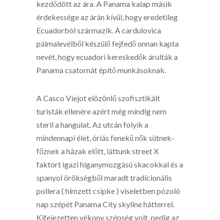
kezdődött az ára. A Panama kalap másik
érdekessége az árán kívül, hogy eredetileg
Ecuadorból származik. A cardulovica
pálmalevélből készülő fejfedő onnan kapta
nevét, hogy ecuadori kereskedők árulták a
Panama csatornát építő munkásoknak.
A Casco Viejot elözönlő szofisztikált
turisták ellenére azért még mindig nem
steril a hangulat. Az utcán folyik a
mindennapi élet, óriás fenekű nők sütnek-
főznek a házak előtt, láttunk street X
faktort igazi higanymozgású skacokkal és a
spanyol örökségből maradt tradícionális
pollera ( hímzett csipke ) viseletben pózoló
nap szépét Panama City skyline hátterrel.
Kifejezetten vékony szépség volt, pedig az