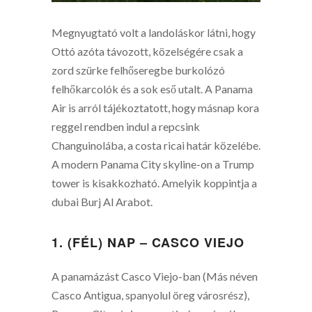
Megnyugtató volt a landoláskor látni, hogy
Ottó azóta távozott, közelségére csak a
zord szürke felhőseregbe burkolózó
felhőkarcolók és a sok eső utalt. A Panama
Air is arról tájékoztatott, hogy másnap kora
reggel rendben indul a repcsink
Changuinolába, a costa ricai határ közelébe.
A modern Panama City skyline-on a Trump
tower is kisakkozható. Amelyik koppintja a
dubai Burj Al Arabot.
1. (FÉL) NAP – CASCO VIEJO
A panamázást Casco Viejo-ban (Más néven
Casco Antigua, spanyolul öreg városrész),