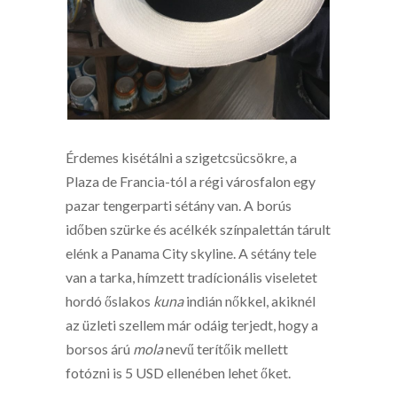
Érdemes kisétálni a szigetcsücsökre, a
Plaza de Francia-tól a régi városfalon egy
pazar tengerparti sétány van. A borús
időben szürke és acélkék színpalettán tárult
elénk a Panama City skyline. A sétány tele
van a tarka, hímzett tradícionális viseletet
hordó őslakos
kuna
indián nőkkel, akiknél
az üzleti szellem már odáig terjedt, hogy a
borsos árú
mola
nevű terítőik mellett
fotózni is 5 USD ellenében lehet őket.