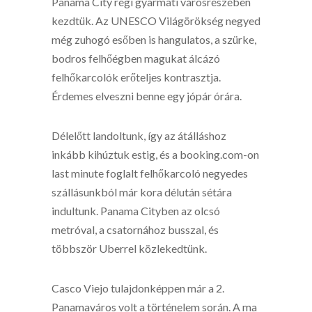
Panama City régi gyarmati városrészében
kezdtük. Az UNESCO Világörökség negyed
még zuhogó esőben is hangulatos, a szürke,
bodros felhőégben magukat álcázó
felhőkarcolók erőteljes kontrasztja.
Érdemes elveszni benne egy jópár órára.
Délelőtt landoltunk, így az átálláshoz
inkább kihúztuk estig, és a booking.com-on
last minute foglalt felhőkarcoló negyedes
szállásunkból már kora délután sétára
indultunk. Panama Cityben az olcsó
metróval, a csatornához busszal, és
többször Uberrel közlekedtünk.
Casco Viejo tulajdonképpen már a 2.
Panamaváros volt a történelem során. A ma