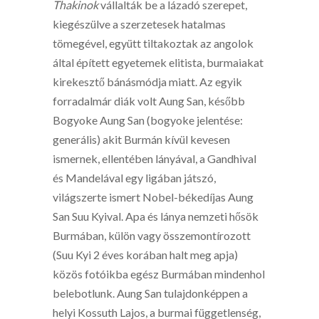
Thakinok
vállalták be a lázadó szerepet,
kiegészülve a szerzetesek hatalmas
tömegével, együtt tiltakoztak az angolok
által épített egyetemek elitista, burmaiakat
kirekesztő bánásmódja miatt. Az egyik
forradalmár diák volt Aung San, később
Bogyoke Aung San (bogyoke jelentése:
generális) akit Burmán kívül kevesen
ismernek, ellentében lányával, a Gandhival
és Mandelával egy ligában játszó,
világszerte ismert Nobel-békedíjas Aung
San Suu Kyival. Apa és lánya nemzeti hősök
Burmában, külön vagy összemontírozott
(Suu Kyi 2 éves korában halt meg apja)
közös fotóikba egész Burmában mindenhol
belebotlunk. Aung San tulajdonképpen a
helyi Kossuth Lajos, a burmai függetlenség,