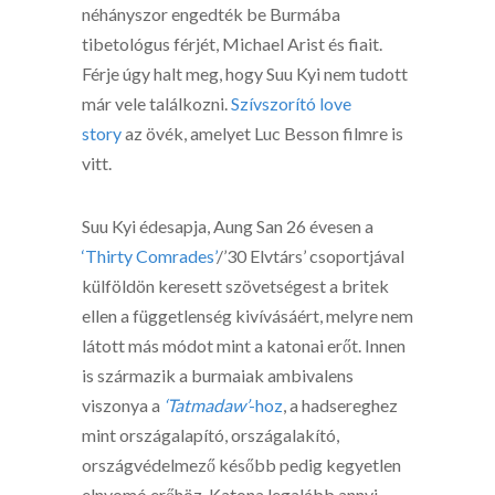
néhányszor engedték be Burmába
tibetológus férjét, Michael Arist és fiait.
Férje úgy halt meg, hogy Suu Kyi nem tudott
már vele találkozni.
Szívszorító love
story
az övék, amelyet Luc Besson filmre is
vitt.
Suu Kyi édesapja, Aung San 26 évesen a
‘Thirty Comrades’
/’30 Elvtárs’ csoportjával
külföldön keresett szövetségest a britek
ellen a függetlenség kivívásáért, melyre nem
látott más módot mint a katonai erőt. Innen
is származik a burmaiak ambivalens
viszonya a
‘Tatmadaw’
-hoz
, a hadsereghez
mint országalapító, országalakító,
országvédelmező később pedig kegyetlen
elnyomó erőhöz. Katona legalább annyi