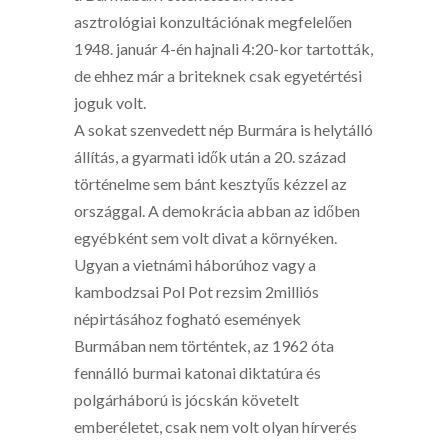
asztrológiai konzultációnak megfelelően
1948. január 4-én hajnali 4:20-kor tartották,
de ehhez már a briteknek csak egyetértési
joguk volt.
A sokat szenvedett nép Burmára is helytálló
állítás, a gyarmati idők után a 20. század
történelme sem bánt kesztyűs kézzel az
országgal. A demokrácia abban az időben
egyébként sem volt divat a környéken.
Ugyan a vietnámi háborúhoz vagy a
kambodzsai Pol Pot rezsim 2milliós
népirtásához fogható események
Burmában nem történtek, az 1962 óta
fennálló burmai katonai diktatúra és
polgárháború is jócskán követelt
emberéletet, csak nem volt olyan hírverés