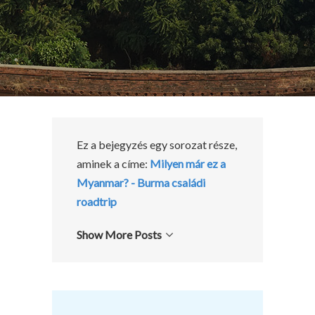
Ez a bejegyzés egy sorozat része,
aminek a címe:
Milyen már ez a
Myanmar? - Burma családi
roadtrip
Show More Posts