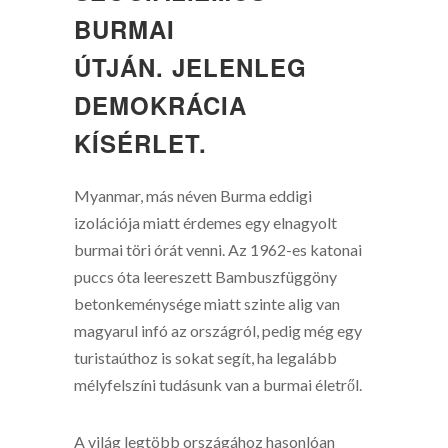
BURMAI
ÚTJÁN. JELENLEG
DEMOKRÁCIA
KÍSÉRLET.
Myanmar, más néven Burma eddigi
izolációja miatt érdemes egy elnagyolt
burmai töri órát venni. Az 1962-es katonai
puccs óta leereszett Bambuszfüggöny
betonkeménysége miatt szinte alig van
magyarul infó az országról, pedig még egy
turistaúthoz is sokat segít, ha legalább
mélyfelszíni tudásunk van a burmai életről.
A világ legtöbb országához hasonlóan