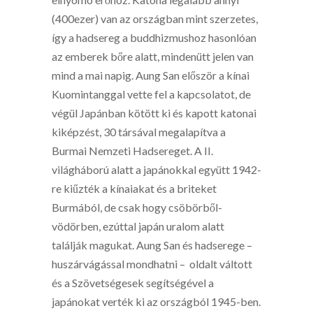
(400ezer) van az országban mint szerzetes,
így a hadsereg a buddhizmushoz hasonlóan
az emberek bőre alatt, mindenütt jelen van
mind a mai napig. Aung San először a kínai
Kuomintanggal vette fel a kapcsolatot, de
végül Japánban kötött ki és kapott katonai
kiképzést, 30 társával megalapítva a
Burmai Nemzeti Hadsereget. A II.
világháború alatt a japánokkal együtt 1942-
re kiűzték a kínaiakat és a briteket
Burmából, de csak hogy csöbörből-
vödörben, ezúttal japán uralom alatt
találják magukat. Aung San és hadserege –
huszárvágással mondhatni – oldalt váltott
és a Szövetségesek segítségével a
japánokat verték ki az országból 1945-ben.