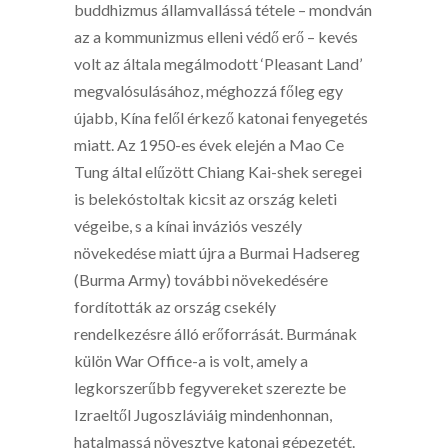
buddhizmus államvallássá tétele – mondván
az a kommunizmus elleni védő erő – kevés
volt az általa megálmodott ‘Pleasant Land’
megvalósulásához, méghozzá főleg egy
újabb, Kína felől érkező katonai fenyegetés
miatt. Az 1950-es évek elején a Mao Ce
Tung által elűzött Chiang Kai-shek seregei
is belekóstoltak kicsit az ország keleti
végeibe, s a kínai inváziós veszély
növekedése miatt újra a Burmai Hadsereg
(Burma Army) további növekedésére
fordították az ország csekély
rendelkezésre álló erőforrását. Burmának
külön War Office-a is volt, amely a
legkorszerűbb fegyvereket szerezte be
Izraeltől Jugoszláviáig mindenhonnan,
hatalmassá növesztve katonai gépezetét.