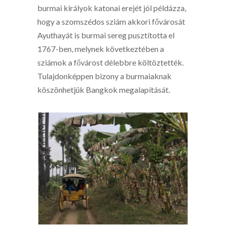
burmai királyok katonai erejét jól példázza,
hogy a szomszédos sziám akkori fővárosát
Ayuthayát is burmai sereg pusztította el
1767-ben, melynek következtében a
sziámok a fővárost délebbre költöztették.
Tulajdonképpen bizony a burmaiaknak
köszönhetjük Bangkok megalapítását.