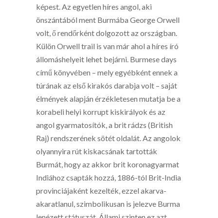
képest. Az egyetlen híres angol, aki
önszántából ment Burmába George Orwell
volt, ő rendőrként dolgozott az országban.
Külön Orwell trail is van már ahol a híres író
állomáshelyeit lehet bejárni. Burmese days
című könyvében – mely egyébként ennek a
túrának az első kirakós darabja volt – saját
élmények alapján érzékletesen mutatja be a
korabeli helyi korrupt kiskirályok és az
angol gyarmatosítók, a brit rádzs (British
Raj) rendszerének sötét oldalát. Az angolok
olyannyira rút kiskacsának tartották
Burmát, hogy az akkor brit koronagyarmat
Indiához csapták hozzá, 1886-tól Brit-India
provinciájaként kezelték, ezzel akarva-
akaratlanul, szimbolikusan is jelezve Burma
lenézett státuszát. Állami szinten ez azt