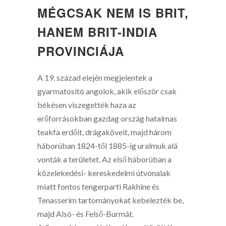
MÉGCSAK NEM IS BRIT,
HANEM BRIT-INDIA
PROVINCIÁJA
A 19. század elején megjelentek a
gyarmatosító angolok, akik először csak
békésen viszegették haza az
erőforrásokban gazdag ország hatalmas
teakfa erdőit, drágaköveit, majd három
háborúban 1824-től 1885-ig uralmuk alá
vonták a területet. Az első háborúban a
közelekedési- kereskedelmi útvonalak
miatt fontos tengerparti Rakhine és
Tenasserim tartományokat kebelezték be,
majd Alsó- és Felső-Burmát.