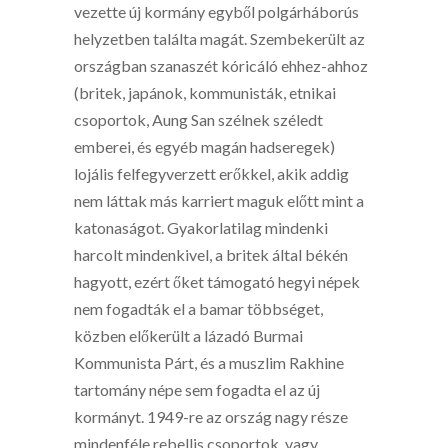
vezette új kormány egyből polgárháborús
helyzetben találta magát. Szembekerült az
országban szanaszét kóricáló ehhez-ahhoz
(britek, japánok, kommunisták, etnikai
csoportok, Aung San szélnek széledt
emberei, és egyéb magán hadseregek)
lojális felfegyverzett erőkkel, akik addig
nem láttak más karriert maguk előtt mint a
katonaságot. Gyakorlatilag mindenki
harcolt mindenkivel, a britek által békén
hagyott, ezért őket támogató hegyi népek
nem fogadták el a bamar többséget,
közben előkerült a lázadó Burmai
Kommunista Párt, és a muszlim Rakhine
tartomány népe sem fogadta el az új
kormányt. 1949-re az ország nagy része
mindenféle rebellis csoportok, vagy