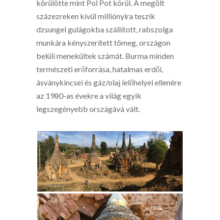
körülötte mint Pol Pot körül. A megölt
százezreken kívül milliónyira teszik
dzsungel gulágokba szállított, rabszolga
munkára kényszerített tömeg, országon
belüli menekültek számát. Burma minden
természeti erőforrása, hatalmas erdői,
ásványkincsei és gáz/olaj lelőhelyei ellenére
az 1980-as évekre a világ egyik
legszegényebb országává vált.