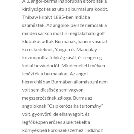
A 3. angol-burmai háborúban eltörölték a
királyságot és az utolsó burmai uralkodót,
Thibaw királyt 1885-ben Indiába
száműzték. Az angolok persze nemcsak a
minden sarkon most is megtalálható golf
klubokat adták Burmának, hanem vasutat,
kereskedelmet, Yangon és Mandalay
kozmopolita felvirágzását, és rengeteg
indiai bevándorlót. Mindemellett mélyen
lenézték a burmaiakat. Az angol
hierarchiában Burmában állomásozni nem
volt sem dicsőség sem vagyon
megszerzésének záloga. Burma az
angoloknak “Csipkerózsika tartomány”
volt, gyönyörű, de elhanyagolt, és
legfőképpen erősen alulértékelt a
környékbeli koronaékszerhez, Indiához