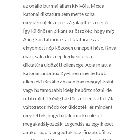
az önálló burmai állam kivívója. Még a
katonai diktatúra sem merte soha
megkérdőjelezni országalapító szerepét.
Így különösen pikáns az összkép, hogy míg
Aung San tábornok a diktatúra és az
elnyomott nép közösen ünnepelt hőse, lánya
már csak a köznép kedvence, s a
diktatúra üldözött ellensége. Apja miatt a
katonai junta Suu Kyi-t nem merte több
ellenzéki társához hasonlóan meggyilkolni,
vagy huzamosabb ideig bebörtönözni, de
több mint 15 évig házi őrizetben tartották,
változatos módokon üldözték, és mindent
megtettek, hogy hatalomra kerülését
megakadályozzák. Legendás az egyik eset
amikor épp kiengedték házi őrizetéből és