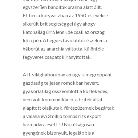
egyszerűen banditák uralma alatt állt.
Ebben a katyvaszban az 1950-es évekre
sikerült brit segítséggel úgy ahogy
katonailag úrrá lenni, de csak az ország
közepén. A hegyes távolabbi részeken a
háborút az anarchia váltotta, különféle
fegyveres csapatok irányítottak.
A II. világháborúban amúgy is megroppant
gazdaság teljesen romokban hevert,
gyakorlatilag összeomlott a közlekedés,
nem volt kommunikáció, a britek által
alapított olajkutak, fűrészüzemek bezártak,
a valaha évi 3millió tonnás rizs export
harmadára esett. U Nu túlságosan
gyengének bizonyult, legalábbis a