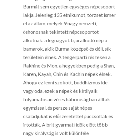
Burmát sem egyetlen egységes népcsoport
lakja. Jelenleg 135 etnikumot, törzset ismer
el az állam, melyek 9 nagy nemzeti,
őshonosnak tekintett népcsoportot
alkotnak: a legnagyobb, uralkodó nép a
bamarok, akik Burma középső és déli, sík
területein élnek. A tengerparti részeken a
Rakhine és Mon, a hegyekben pedig a Shan,
Karen, Kayah, Chin és Kachin népek élnek.
Ahogy ez lenni szokott, buddhizmus ide
vagy oda, ezek a népek és királyaik
folyamatosan véres háborúságban álltak
egymással, és persze saját népes
családjukat is előszeretettel puccsolták és
irtották. A brit gyarmati idők előtt több
nagy királyság is volt különféle