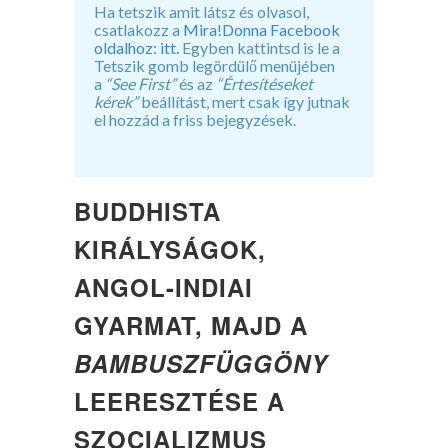
Ha tetszik amit látsz és olvasol,
csatlakozz a
Mira!Donna Facebook
oldalhoz: itt.
Egyben kattintsd is le a
Tetszik gomb legördülő menüjében
a
“See First”
és az
“Értesítéseket
kérek”
beállítást, mert csak így jutnak
el hozzád a friss bejegyzések.
BUDDHISTA
KIRÁLYSÁGOK,
ANGOL-INDIAI
GYARMAT, MAJD A
BAMBUSZFÜGGÖNY
LEERESZTÉSE A
SZOCIALIZMUS