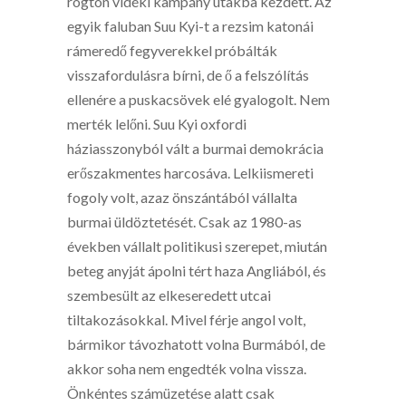
rögtön vidéki kampány utakba kezdett. Az
egyik faluban Suu Kyi-t a rezsim katonái
rámeredő fegyverekkel próbálták
visszafordulásra bírni, de ő a felszólítás
ellenére a puskacsövek elé gyalogolt. Nem
merték lelőni. Suu Kyi oxfordi
háziasszonyból vált a burmai demokrácia
erőszakmentes harcosáva. Lelkiismereti
fogoly volt, azaz önszántából vállalta
burmai üldöztetését. Csak az 1980-as
években vállalt politikusi szerepet, miután
beteg anyját ápolni tért haza Angliából, és
szembesült az elkeseredett utcai
tiltakozásokkal. Mivel férje angol volt,
bármikor távozhatott volna Burmából, de
akkor soha nem engedték volna vissza.
Önkéntes számüzetése alatt csak