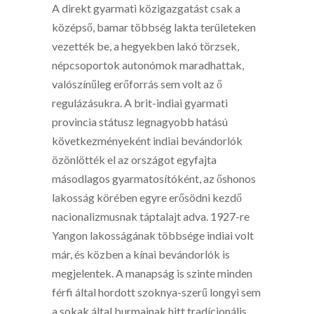
A direkt gyarmati közigazgatást csak a
középső, bamar többség lakta területeken
vezették be, a hegyekben lakó törzsek,
népcsoportok autonómok maradhattak,
valószínűleg erőforrás sem volt az ő
regulázásukra. A brit-indiai gyarmati
provincia státusz legnagyobb hatású
következményeként indiai bevándorlók
özönlötték el az országot egyfajta
másodlagos gyarmatosítóként, az őshonos
lakosság körében egyre erősödni kezdő
nacionalizmusnak táptalajt adva. 1927-re
Yangon lakosságának többsége indiai volt
már, és közben a kínai bevándorlók is
megjelentek. A manapság is szinte minden
férfi által hordott szoknya-szerű longyi sem
a sokak által burmainak hitt tradícionális