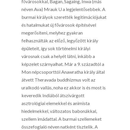
fővárosokkal, Bagan, Sagaing, Inwa (más
néven Ava) Mrauk U a legjelentősebbek. A
burmai királyok szerették legitimációjukat
és hatalmukat új fővárosok építésével
megerősíteni, melyhez gyakran
felhasználták az előző, legyőzött király
épületeit, így sok történelmi királyi
városnak csak a helyét látni, inkább a
képzelet szárnyalhat. Már a 9. századtól a
Mon népcsoporttól Anawratha király által
átvett Theravada buddhizmus volt az
uralkodó vallás, noha ez akkor is és most is
keveredik Indiából átszivárgott
asztrológiai elemekkel és animista
hiedelmekkel, változatos babonákkal,
szellem imádattal. A burmai szellemeket
összefoglaló néven natként tisztelik. A