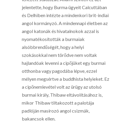
jelentette, hogy Burma ügyeit Calcuttában
és Delhiben intézte a mindenkori brit-indiai
angol kormányzó. A mindennapi életben az
angol katonák és hivatalnokok azzal is
nyomatékosították a burmaiak
alsóbbrendűségét, hogy a helyi
szokásokkal nem törődve nem voltak
hajlandóak levenni a cipőjüket egy burmai
otthonba vagy pagodába lépve, ezzel
mélyen megsértve a buddhista helyieket. Ez
a cipőnemlevétel volt az ürügy az utolsó
burmai király, Thibaw eltávolításához is,
mikor Thibaw tiltakozott a palotája
padlóján masírozó angol csizmák,
bakancsok ellen.