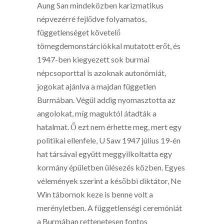
Aung San mindeközben karizmatikus
népvezérré fejlődve folyamatos,
függetlenséget követelő
tömegdemonstárciókkal mutatott erőt, és
1947-ben kiegyezett sok burmai
népcsoporttal is azoknak autonómiát,
jogokat ajánlva a majdan független
Burmában. Végül addig nyomasztotta az
angolokat, míg maguktól átadták a
hatalmat. Ő ezt nem érhette meg, mert egy
politikai ellenfele, U Saw 1947 július 19-én
hat társával együtt meggyilkoltatta egy
kormány épületben ülésezés közben. Egyes
vélemények szerint a későbbi diktátor, Ne
Win tábornok keze is benne volt a
merényletben. A függetlenségi ceremóniát
a Burmában rettenetesen fontos