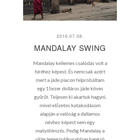
2016.07.08.
MANDALAY SWING
Mandalay kellemes csalódás volt a
híréhez képest. És nemcsak azért
mert a jáde piacon felpróbáltam
egy 15ezer dolláros jáde köves
gyűrűt. Teljesen ki akartuk hagyni,
mivel előzetes kutakodásom
alapján a valóság a dallamos
névhez képest nem egy
matyóhímzés. Pedig Mandalay a
világ legegzotikusabban hangzó