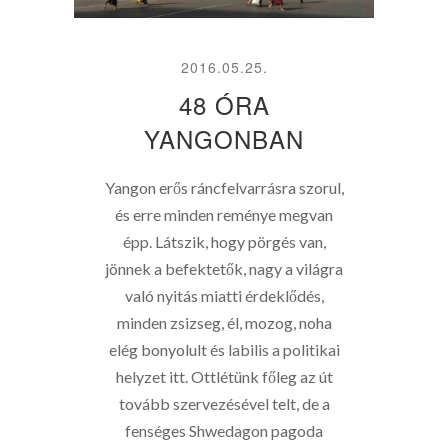
2016.05.25.
48 ÓRA
YANGONBAN
Yangon erős ráncfelvarrásra szorul,
és erre minden reménye megvan
épp. Látszik, hogy pörgés van,
jönnek a befektetők, nagy a világra
való nyitás miatti érdeklődés,
minden zsizseg, él, mozog, noha
elég bonyolult és labilis a politikai
helyzet itt. Ottlétünk főleg az út
tovább szervezésével telt, de a
fenséges Shwedagon pagoda