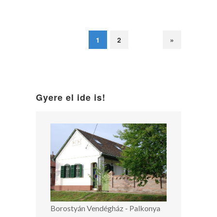
1
2
»
Gyere el ide is!
Borostyán Vendégház - Palkonya