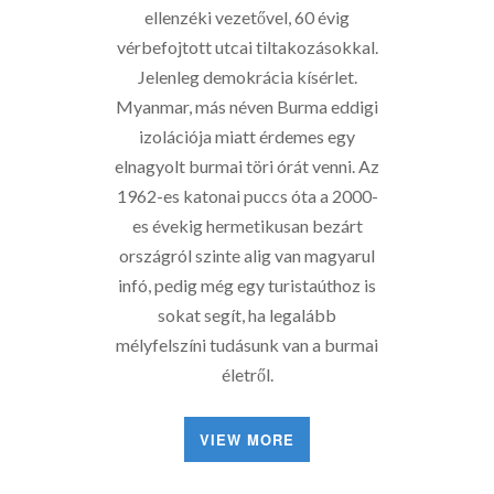
ellenzéki vezetővel, 60 évig
vérbefojtott utcai tiltakozásokkal.
Jelenleg demokrácia kísérlet.
Myanmar, más néven Burma eddigi
izolációja miatt érdemes egy
elnagyolt burmai töri órát venni. Az
1962-es katonai puccs óta a 2000-
es évekig hermetikusan bezárt
országról szinte alig van magyarul
infó, pedig még egy turistaúthoz is
sokat segít, ha legalább
mélyfelszíni tudásunk van a burmai
életről.
VIEW MORE