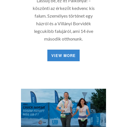
Lassulj be, ez itt Palkonya! –
köszönti az érkezőt kedvenc kis
falum. Személyes történet egy
házról és a Villányi Borvidék
legcukibb falujáról, ami 14 éve
második otthonunk.
VIEW MORE