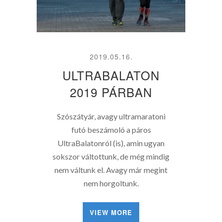
2019.05.16.
ULTRABALATON
2019 PÁRBAN
Szószátyár, avagy ultramaratoni
futó beszámoló a páros
UltraBalatonról (is), amin ugyan
sokszor váltottunk, de még mindig
nem váltunk el. Avagy már megint
nem horgoltunk.
VIEW MORE