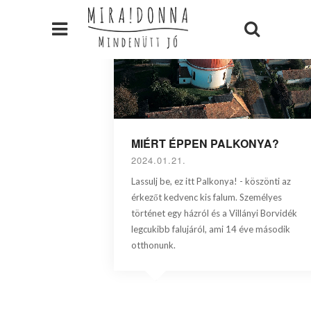
MIÉRT ÉPPEN PALKONYA?
2024.01.21.
Lassulj be, ez itt Palkonya! - köszönti az
érkezőt kedvenc kis falum. Személyes
történet egy házról és a Villányi Borvidék
legcukibb falujáról, ami 14 éve második
otthonunk.