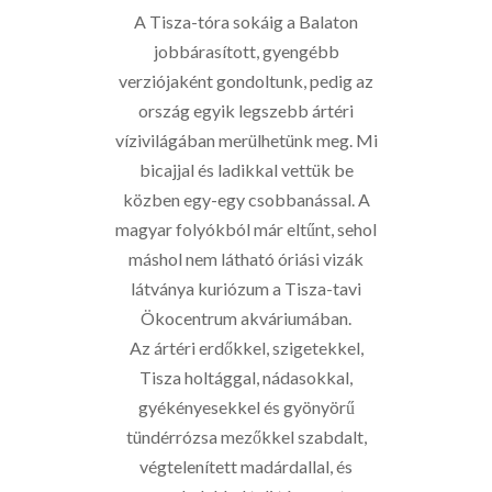
A Tisza-tóra sokáig a Balaton
jobbárasított, gyengébb
verziójaként gondoltunk, pedig az
ország egyik legszebb ártéri
vízivilágában merülhetünk meg. Mi
bicajjal és ladikkal vettük be
közben egy-egy csobbanással. A
magyar folyókból már eltűnt, sehol
máshol nem látható óriási vizák
látványa kuriózum a Tisza-tavi
Ökocentrum akváriumában.
Az ártéri erdőkkel, szigetekkel,
Tisza holtággal, nádasokkal,
gyékényesekkel és gyönyörű
tündérrózsa mezőkkel szabdalt,
végtelenített madárdallal, és