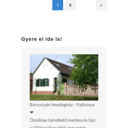
1
2
»
Gyere el ide is!
Borostyán Vendégház - Palkonya
❤
Önállóan bérelhető medencés ház
a Villányi Borvidék legszebb