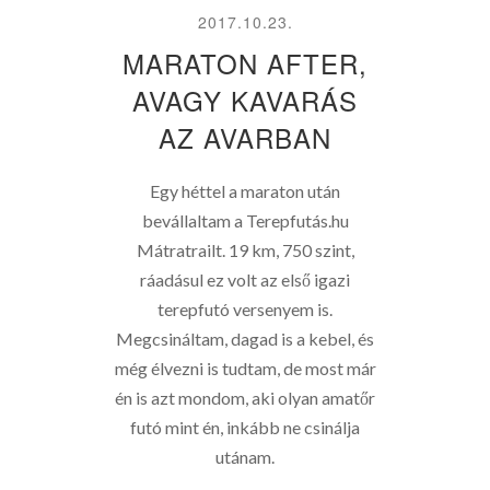
2017.10.23.
MARATON AFTER,
AVAGY KAVARÁS
AZ AVARBAN
Egy héttel a maraton után
bevállaltam a Terepfutás.hu
Mátratrailt. 19 km, 750 szint,
ráadásul ez volt az első igazi
terepfutó versenyem is.
Megcsináltam, dagad is a kebel, és
még élvezni is tudtam, de most már
én is azt mondom, aki olyan amatőr
futó mint én, inkább ne csinálja
utánam.