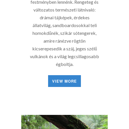
festményben lennénk. Rengeteg és
változatos természeti látnivaló:
drámai tájképek, érdekes
állatvilág, sandboardosokkal teli
homokdűnék, szikár sótengerek,
amire ránézve rögtön
kicserepesedik a száj, jeges szélű
vulkánok és a világ legcsillagosabb
égboltja.
VIEW MORE