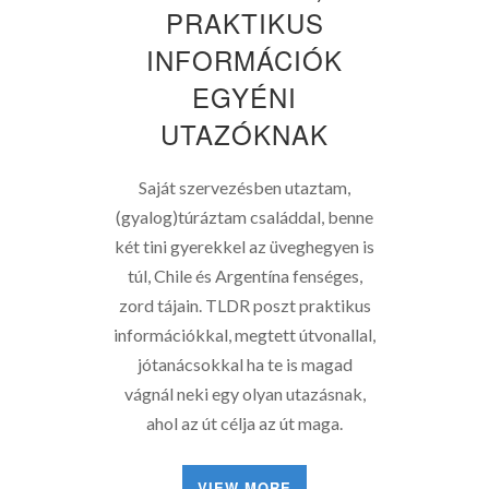
PRAKTIKUS
INFORMÁCIÓK
EGYÉNI
UTAZÓKNAK
Saját szervezésben utaztam,
(gyalog)túráztam családdal, benne
két tini gyerekkel az üveghegyen is
túl, Chile és Argentína fenséges,
zord tájain. TLDR poszt praktikus
információkkal, megtett útvonallal,
jótanácsokkal ha te is magad
vágnál neki egy olyan utazásnak,
ahol az út célja az út maga.
VIEW MORE