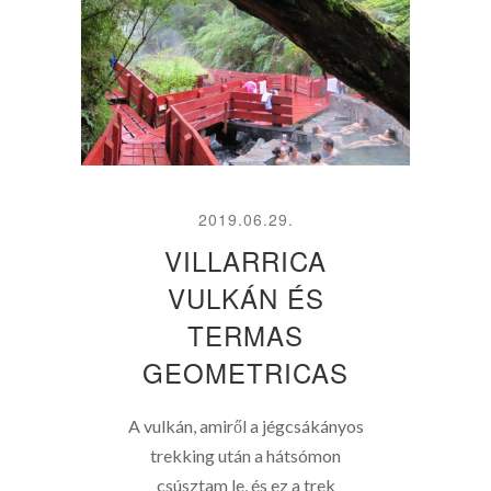
2019.06.29.
VILLARRICA
VULKÁN ÉS
TERMAS
GEOMETRICAS
A vulkán, amiről a jégcsákányos
trekking után a hátsómon
csúsztam le, és ez a trek