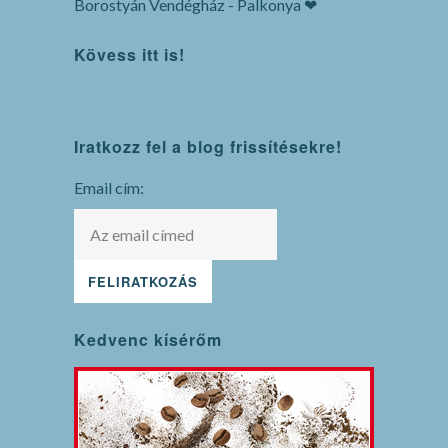
Borostyán Vendégház - Palkonya ❤
Kövess itt is!
WordPress
Iratkozz fel a blog frissítésekre!
maintenance
mode
Email cím:
Kedvenc kísérőm