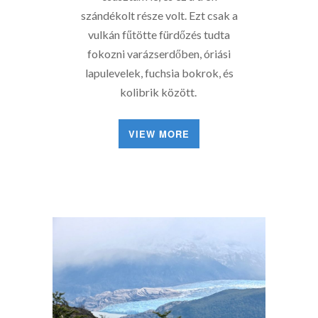
szándékolt része volt. Ezt csak a
vulkán fűtötte fürdőzés tudta
fokozni varázserdőben, óriási
lapulevelek, fuchsia bokrok, és
kolibrik között.
VIEW MORE