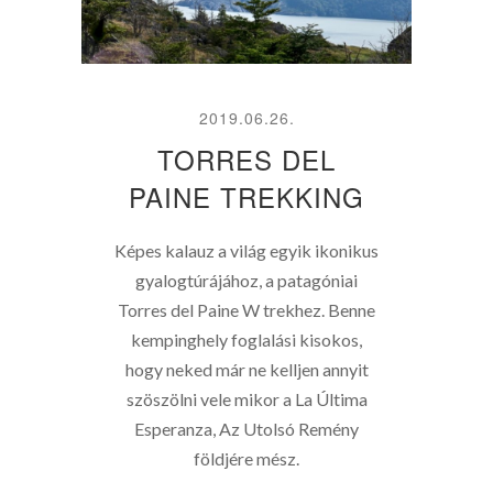
2019.06.26.
TORRES DEL
PAINE TREKKING
Képes kalauz a világ egyik ikonikus
gyalogtúrájához, a patagóniai
Torres del Paine W trekhez. Benne
kempinghely foglalási kisokos,
hogy neked már ne kelljen annyit
szöszölni vele mikor a La Última
Esperanza, Az Utolsó Remény
földjére mész.