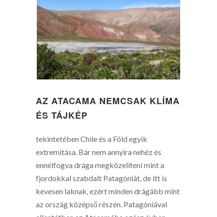
AZ ATACAMA NEMCSAK KLÍMA
ÉS TÁJKÉP
tekintetében Chile és a Föld egyik
extremitása. Bár nem annyira nehéz és
ennélfogva drága megközelíteni mint a
fjordokkal szabdalt Patagóniát, de itt is
kevesen laknak, ezért minden drágább mint
az ország középső részén. Patagóniával