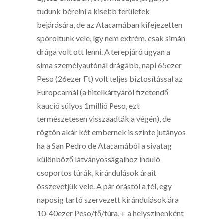
tudunk bérelni a kisebb területek
bejárására, de az Atacamában kifejezetten
spóroltunk vele, így nem extrém, csak simán
drága volt ott lenni. A terepjáró ugyan a
sima személyautónál drágább, napi 65ezer
Peso (26ezer Ft) volt teljes biztosítással az
Europcarnál (a hitelkártyáról fizetendő
kaució súlyos 1millió Peso, ezt
természetesen visszaadták a végén), de
rögtön akár két embernek is szinte jutányos
ha a San Pedro de Atacamából a sivatag
különböző látványosságaihoz induló
csoportos túrák, kirándulások árait
összevetjük vele. A pár órástól a fél, egy
naposig tartó szervezett kirándulások ára
10-40ezer Peso/fő/túra, + a helyszínenként