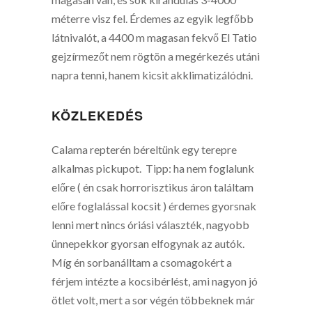
méterre visz fel. Érdemes az egyik legfőbb
látnivalót, a 4400 m magasan fekvő El Tatio
gejzírmezőt nem rögtön a megérkezés utáni
napra tenni, hanem kicsit akklimatizálódni.
KÖZLEKEDÉS
Calama repterén béreltünk egy terepre
alkalmas pickupot. Tipp: ha nem foglalunk
előre ( én csak horrorisztikus áron találtam
előre foglalással kocsit ) érdemes gyorsnak
lenni mert nincs óriási választék, nagyobb
ünnepekkor gyorsan elfogynak az autók.
Míg én sorbanálltam a csomagokért a
férjem intézte a kocsibérlést, ami nagyon jó
ötlet volt, mert a sor végén többeknek már