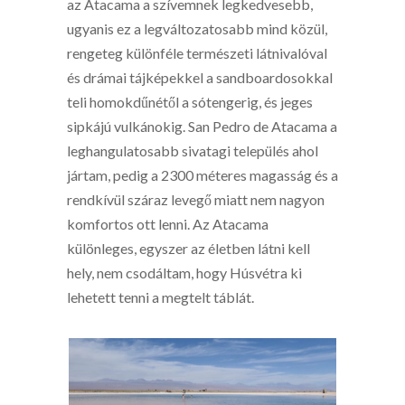
az Atacama a szívemnek legkedvesebb,
ugyanis ez a legváltozatosabb mind közül,
rengeteg különféle természeti látnivalóval
és drámai tájképekkel a sandboardosokkal
teli homokdűnétől a sótengerig, és jeges
sipkájú vulkánokig. San Pedro de Atacama a
leghangulatosabb sivatagi település ahol
jártam, pedig a 2300 méteres magasság és a
rendkívül száraz levegő miatt nem nagyon
komfortos ott lenni. Az Atacama
különleges, egyszer az életben látni kell
hely, nem csodáltam, hogy Húsvétra ki
lehetett tenni a megtelt táblát.