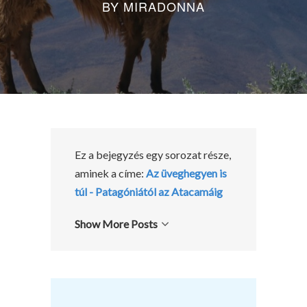
BY
MIRADONNA
Ez a bejegyzés egy sorozat része,
aminek a címe:
Az üveghegyen is
túl - Patagóniától az Atacamáig
Show More Posts