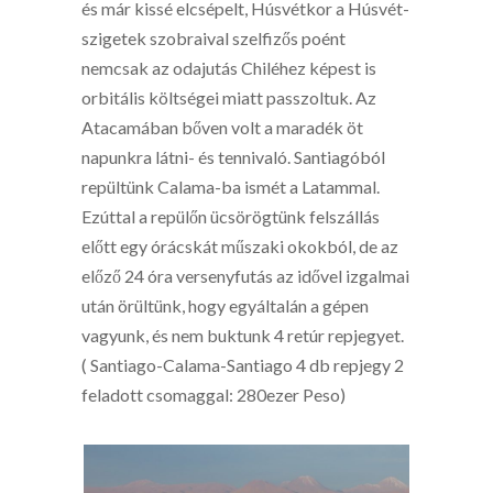
és már kissé elcsépelt, Húsvétkor a Húsvét-
szigetek szobraival szelfizős poént
nemcsak az odajutás Chiléhez képest is
orbitális költségei miatt passzoltuk. Az
Atacamában bőven volt a maradék öt
napunkra látni- és tennivaló. Santiagóból
repültünk Calama-ba ismét a Latammal.
Ezúttal a repülőn ücsörögtünk felszállás
előtt egy órácskát műszaki okokból, de az
előző 24 óra versenyfutás az idővel izgalmai
után örültünk, hogy egyáltalán a gépen
vagyunk, és nem buktunk 4 retúr repjegyet.
( Santiago-Calama-Santiago 4 db repjegy 2
feladott csomaggal: 280ezer Peso)