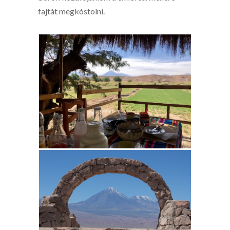
fajtát megkóstolni.