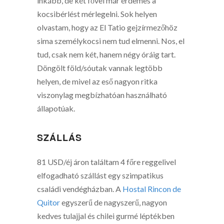
inkább, de két fővel már érdemes a
kocsibérlést mérlegelni. Sok helyen
olvastam, hogy az El Tatio gejzírmezőhöz
sima személykocsi nem tud elmenni. Nos, el
tud, csak nem két, hanem négy óráig tart.
Döngölt föld/sóutak vannak legtöbb
helyen, de mivel az eső nagyon ritka
viszonylag megbízhatóan használható
állapotúak.
SZÁLLÁS
81 USD/éj áron találtam 4 főre reggelivel
elfogadható szállást egy szimpatikus
családi vendégházban. A
Hostal Rincon de
Quitor
egyszerű de nagyszerű, nagyon
kedves tulajjal és chilei gurmé léptékben