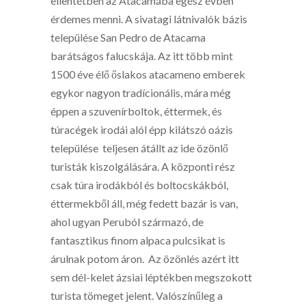
ellentétben az Atacamába egész évben
érdemes menni. A sivatagi látnivalók bázis
települése San Pedro de Atacama
barátságos falucskája. Az itt több mint
1500 éve élő őslakos atacameno emberek
egykor nagyon tradícionális, mára még
éppen a szuvenírboltok, éttermek, és
túracégek irodái alól épp kilátszó oázis
települése teljesen átállt az ide özönlő
turisták kiszolgálására. A központi rész
csak túra irodákból és boltocskákból,
éttermekből áll, még fedett bazár is van,
ahol ugyan Peruból származó, de
fantasztikus finom alpaca pulcsikat is
árulnak potom áron. Az özönlés azért itt
sem dél-kelet ázsiai léptékben megszokott
turista tömeget jelent. Valószínűleg a