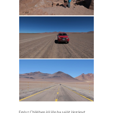
Egész Chilében jól jön ha saját járgányt