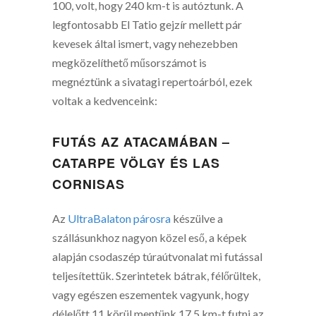
100, volt, hogy 240 km-t is autóztunk. A
legfontosabb El Tatio gejzír mellett pár
kevesek által ismert, vagy nehezebben
megközelíthető műsorszámot is
megnéztünk a sivatagi repertoárból, ezek
voltak a kedvenceink:
FUTÁS AZ ATACAMÁBAN –
CATARPE VÖLGY ÉS LAS
CORNISAS
Az
UltraBalaton párosra
készülve a
szállásunkhoz nagyon közel eső, a képek
alapján csodaszép túraútvonalat mi futással
teljesítettük. Szerintetek bátrak, félőrültek,
vagy egészen eszementek vagyunk, hogy
délelőtt 11 körül mentünk 17,5 km-t futni az