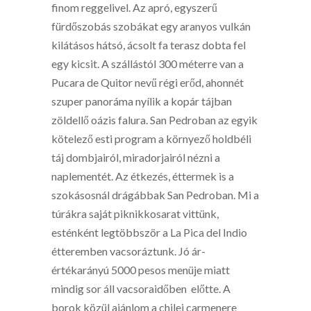
finom reggelivel. Az apró, egyszerű
fürdőszobás szobákat egy aranyos vulkán
kilátásos hátsó, ácsolt fa terasz dobta fel
egy kicsit. A szállástól 300 méterre van a
Pucara de Quitor nevű régi erőd, ahonnét
szuper panoráma nyílik a kopár tájban
zöldellő oázis falura. San Pedroban az egyik
kötelező esti program a környező holdbéli
táj dombjairól, miradorjairól nézni a
naplementét. Az étkezés, éttermek is a
szokásosnál drágábbak San Pedroban. Mi a
túrákra saját piknikkosarat vittünk,
esténként legtöbbször a La Pica del Indio
étteremben vacsoráztunk. Jó ár-
értékarányú 5000 pesos menüje miatt
mindig sor áll vacsoraidőben előtte. A
borok közül ajánlom a chilei carmenere