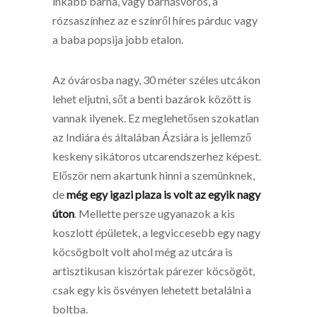
inkább barna, vagy barnásvörös, a
rózsaszínhez az e színről híres párduc vagy
a baba popsija jobb etalon.
Az óvárosba nagy, 30 méter széles utcákon
lehet eljutni, sőt a benti bazárok között is
vannak ilyenek. Ez meglehetősen szokatlan
az Indiára és általában Ázsiára is jellemző
keskeny sikátoros utcarendszerhez képest.
Először nem akartunk hinni a szemünknek,
de
még egy igazi plaza is volt az egyik nagy
úton
. Mellette persze ugyanazok a kis
koszlott épületek, a legviccesebb egy nagy
köcsögbolt volt ahol még az utcára is
artisztikusan kiszórtak párezer köcsögöt,
csak egy kis ösvényen lehetett betalálni a
boltba.