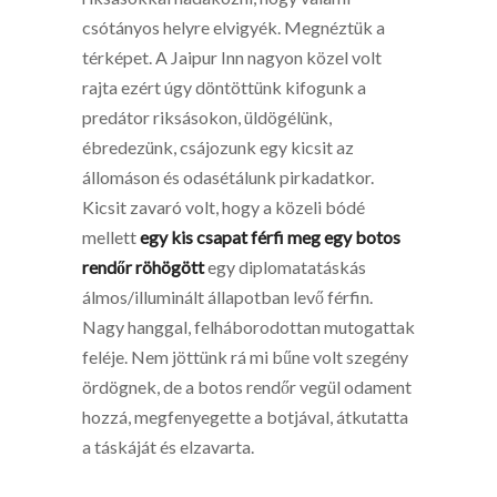
csótányos helyre elvigyék. Megnéztük a
térképet. A Jaipur Inn nagyon közel volt
rajta ezért úgy döntöttünk kifogunk a
predátor riksásokon, üldögélünk,
ébredezünk, csájozunk egy kicsit az
állomáson és odasétálunk pirkadatkor.
Kicsit zavaró volt, hogy a közeli bódé
mellett
egy kis csapat férfi meg egy botos
rendőr röhögött
egy diplomatatáskás
álmos/illuminált állapotban levő férfin.
Nagy hanggal, felháborodottan mutogattak
feléje. Nem jöttünk rá mi bűne volt szegény
ördögnek, de a botos rendőr vegül odament
hozzá, megfenyegette a botjával, átkutatta
a táskáját és elzavarta.