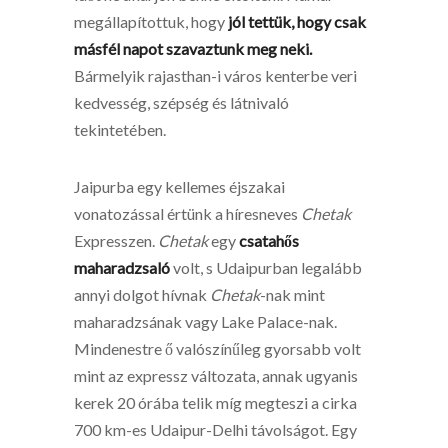
megállapítottuk, hogy
jól tettük, hogy csak
másfél napot szavaztunk meg neki.
Bármelyik rajasthan-i város kenterbe veri
kedvesség, szépség és látnivaló
tekintetében.
Jaipurba egy kellemes éjszakai
vonatozással értünk a híresneves
Chetak
Expresszen.
Chetak
egy
csatahős
maharadzsaló
volt, s Udaipurban legalább
annyi dolgot hívnak
Chetak
-nak mint
maharadzsának vagy Lake Palace-nak.
Mindenestre ő valószínűleg gyorsabb volt
mint az expressz változata, annak ugyanis
kerek 20 órába telik míg megteszi a cirka
700 km-es Udaipur-Delhi távolságot. Egy