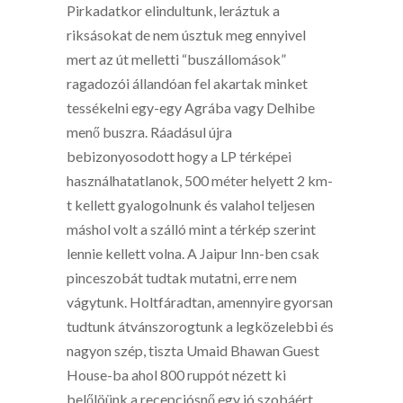
Pirkadatkor elindultunk, leráztuk a
riksásokat de nem úsztuk meg ennyivel
mert az út melletti “buszállomások”
ragadozói állandóan fel akartak minket
tessékelni egy-egy Agrába vagy Delhibe
menő buszra. Ráadásul újra
bebizonyosodott hogy a LP térképei
használhatatlanok, 500 méter helyett 2 km-
t kellett gyalogolnunk és valahol teljesen
máshol volt a szálló mint a térkép szerint
lennie kellett volna. A Jaipur Inn-ben csak
pinceszobát tudtak mutatni, erre nem
vágytunk. Holtfáradtan, amennyire gyorsan
tudtunk átvánszorogtunk a legközelebbi és
nagyon szép, tiszta Umaid Bhawan Guest
House-ba ahol 800 ruppót nézett ki
belőlöünk a recepciósnő egy jó szobáért.