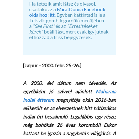
Ha tetszik amit látsz és olvasol,
csatlakozz a
Mira!Donna Facebook
oldalhoz: itt.
Egyben kattintsd is le a
Tetszik gomb legördülő menüjében
a
“See First”
és az
“Értesítéseket
kérek”
beállítást, mert csak így jutnak
el hozzád a friss bejegyzések.
[Jaipur – 2000. febr. 25-26.]
A 2000. évi dátum nem tévedés. Az
egyébként jó szívvel ajánlott
Maharaja
indiai étterem
megnyitója okán 2016-ban
előkerült ez az elveszettnek hitt hátizsákos
indiai úti beszámoló. Legalábbis egy része,
még bohókás 26 éves koromból! Ekkor
kattant be igazán a nagybetűs világjárás. A