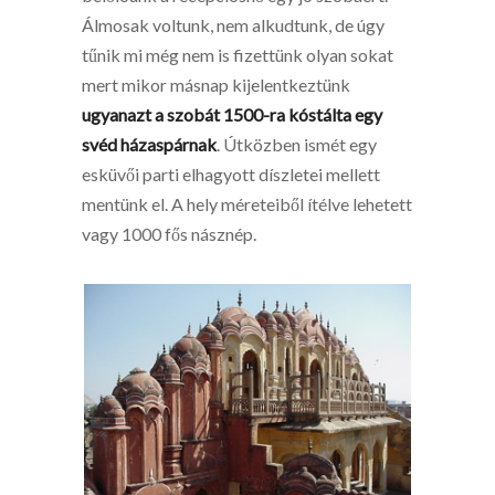
Álmosak voltunk, nem alkudtunk, de úgy
tűnik mi még nem is fizettünk olyan sokat
mert mikor másnap kijelentkeztünk
ugyanazt a szobát 1500-ra kóstálta egy
svéd házaspárnak
. Útközben ismét egy
esküvői parti elhagyott díszletei mellett
mentünk el. A hely méreteiből ítélve lehetett
vagy 1000 fős násznép.