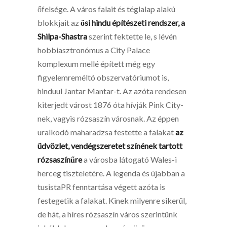
őfelsége. A város falait és téglalap alakú
blokkjait az
ősi hindu építészeti rendszer, a
Shilpa-Shastra
szerint fektette le, s lévén
hobbiasztronómus a City Palace
komplexum mellé épített még egy
figyelemreméltó obszervatóriumot is,
hinduul Jantar Mantar-t. Az azóta rendesen
kiterjedt várost 1876 óta hívják Pink City-
nek, vagyis rózsaszín városnak. Az éppen
uralkodó maharadzsa festette a falakat
az
üdvözlet, vendégszeretet színének tartott
rózsaszínűre
a városba látogató Wales-i
herceg tiszteletére. A legenda és újabban a
tusistaPR fenntartása végett azóta is
festegetik a falakat. Kinek milyenre sikerül,
de hát, a híres rózsaszín város szerintünk