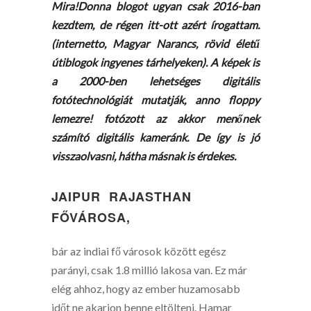
Mira!Donna blogot ugyan csak 2016-ban
kezdtem, de régen itt-ott azért írogattam.
(internetto, Magyar Narancs, rövid életű
útiblogok ingyenes tárhelyeken). A képek is
a 2000-ben lehetséges digitális
fotótechnológiát mutatják, anno floppy
lemezre! fotózott az akkor menőnek
számító digitális kameránk. De így is jó
visszaolvasni, hátha másnak is érdekes.
JAIPUR RAJASTHAN
FŐVÁROSA,
bár az indiai fő városok között egész
parányi, csak 1.8 millió lakosa van. Ez már
elég ahhoz, hogy az ember huzamosabb
időt ne akarjon benne eltölteni. Hamar