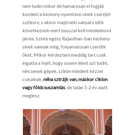
nem tudni mikor de hamarosan el fogják
kezdeni a keskeny nyomtávú sínek cseréjét
szélesre, s akkor majd neki sanyarú idők
következnek mert busszal kell mindenhová
járnia. Szinte egész Rajasthan-ban keskeny
sínek vannak még, folyamatosan cserélik
őket. Mikor kérdeztem meddig tart csak
ingatta a fejét, hogy sosem lehet azt tudni,
nincsenek gépek, szinte mindent kézzel
csinálnak,
néha sztrájk van, máskor ciklon
vagy földcsuszamlás
, de talán 1-2 év alatt
meglesz.