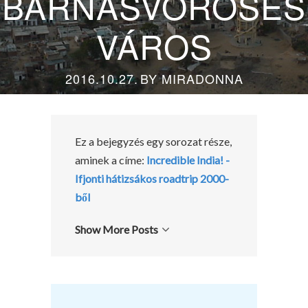
BARNÁSVÖRÖSES
VÁROS
2016.10.27.
BY
MIRADONNA
Ez a bejegyzés egy sorozat része,
aminek a címe:
Incredible India! -
Ifjonti hátizsákos roadtrip 2000-
ből
Show More Posts