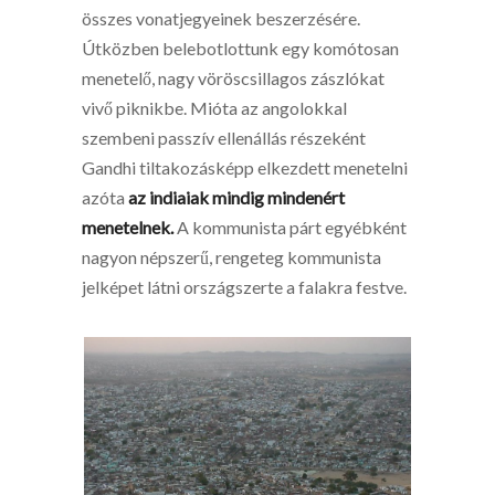
összes vonatjegyeinek beszerzésére.
Útközben belebotlottunk egy komótosan
menetelő, nagy vöröscsillagos zászlókat
vivő piknikbe. Mióta az angolokkal
szembeni passzív ellenállás részeként
Gandhi tiltakozásképp elkezdett menetelni
azóta
az indiaiak mindig mindenért
menetelnek.
A kommunista párt egyébként
nagyon népszerű, rengeteg kommunista
jelképet látni országszerte a falakra festve.