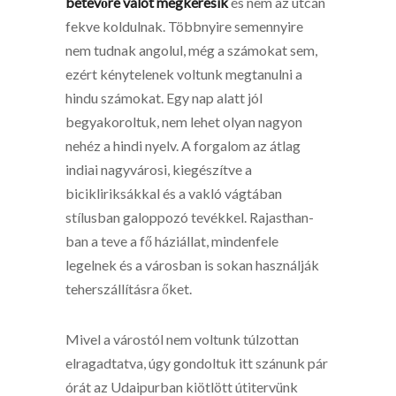
betevőre valót megkeresik
és nem az utcán
fekve koldulnak. Többnyire semennyire
nem tudnak angolul, még a számokat sem,
ezért kénytelenek voltunk megtanulni a
hindu számokat. Egy nap alatt jól
begyakoroltuk, nem lehet olyan nagyon
nehéz a hindi nyelv. A forgalom az átlag
indiai nagyvárosi, kiegészítve a
bicikliriksákkal és a vakló vágtában
stílusban galoppozó tevékkel. Rajasthan-
ban a teve a fő háziállat, mindenfele
legelnek és a városban is sokan használják
teherszállításra őket.
Mivel a várostól nem voltunk túlzottan
elragadtatva, úgy gondoltuk itt szánunk pár
órát az Udaipurban kiötlött útitervünk