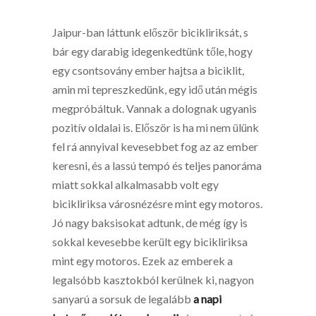
Jaipur-ban láttunk először bicikliriksát, s
bár egy darabig idegenkedtünk tőle, hogy
egy csontsovány ember hajtsa a biciklit,
amin mi tepreszkedünk, egy idő után mégis
megpróbáltuk. Vannak a dolognak ugyanis
pozitív oldalai is. Először is ha mi nem ülünk
fel rá annyival kevesebbet fog az az ember
keresni, és a lassú tempó és teljes panoráma
miatt sokkal alkalmasabb volt egy
bicikliriksa városnézésre mint egy motoros.
Jó nagy baksisokat adtunk, de még így is
sokkal kevesebbe került egy bicikliriksa
mint egy motoros. Ezek az emberek a
legalsóbb kasztokból kerülnek ki, nagyon
sanyarú a sorsuk de legalább
a napi