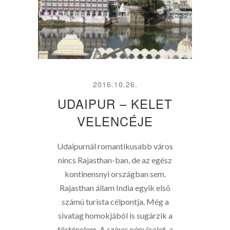
2016.10.26.
UDAIPUR – KELET
VELENCÉJE
Udaipurnál romantikusabb város
nincs Rajasthan-ban, de az egész
kontinensnyi országban sem.
Rajasthan állam India egyik elsõ
számú turista célpontja. Még a
sivatag homokjából is sugárzik a
történelem. A színes népviselet, a