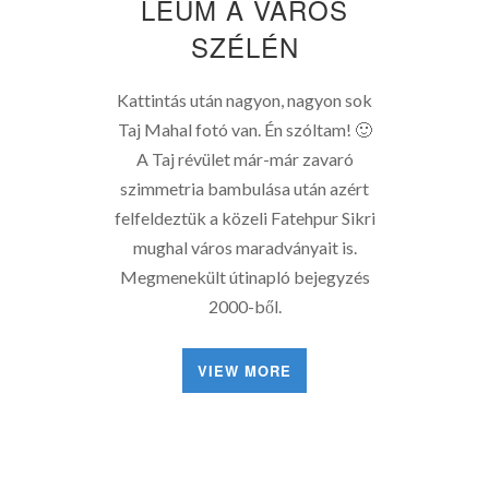
LEUM A VÁROS
SZÉLÉN
Kattintás után nagyon, nagyon sok
Taj Mahal fotó van. Én szóltam! 🙂
A Taj révület már-már zavaró
szimmetria bambulása után azért
felfeldeztük a közeli Fatehpur Sikri
mughal város maradványait is.
Megmenekült útinapló bejegyzés
2000-ből.
VIEW MORE