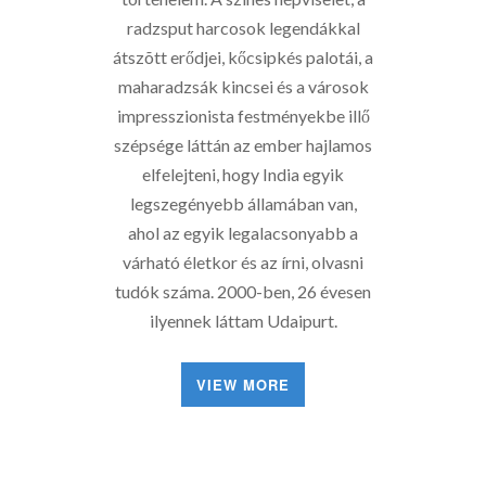
radzsput harcosok legendákkal
átszõtt erődjei, kőcsipkés palotái, a
maharadzsák kincsei és a városok
impresszionista festményekbe illő
szépsége láttán az ember hajlamos
elfelejteni, hogy India egyik
legszegényebb államában van,
ahol az egyik legalacsonyabb a
várható életkor és az írni, olvasni
tudók száma. 2000-ben, 26 évesen
ilyennek láttam Udaipurt.
VIEW MORE