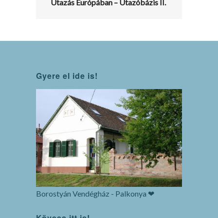
Utazás Európában – Utazóbázis II.
Gyere el ide is!
Borostyán Vendégház - Palkonya ❤
Kövess itt is!