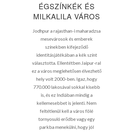
ÉGSZÍNKÉK ÉS
MILKALILA VÁROS
Jodhpur a rajasthan-i maharadzsa
mesevárosok és emberek
színekben kifejeződő
identitásjátékában a kék színt
választotta. Ellentétben Jaipur-ral
ez a város meglehetősen élvezhető
hely volt 2000-ben. Igaz, hogy
770.000 lakosával sokkal kisebb
is, és ez Indiában mindig a
kellemesebbet is jelenti. Nem
feltétlenül kell a város fölé
tornyosuló erődbe vagy egy
parkba menekülni, hogy jól