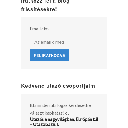
Iratkozz fel a blog
frissítésekre!
Email cím:
Kedvenc utazó csoportjaim
Itt minden úti fogas kérdésedre
választ kaphatsz! 🙂
Utazás a nagyvilágban, Európán túl
– Utazóbázis I.