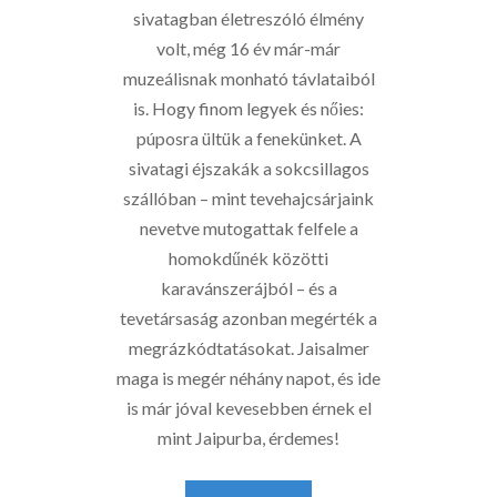
sivatagban életreszóló élmény
volt, még 16 év már-már
muzeálisnak monható távlataiból
is. Hogy finom legyek és nőies:
púposra ültük a fenekünket. A
sivatagi éjszakák a sokcsillagos
szállóban – mint tevehajcsárjaink
nevetve mutogattak felfele a
homokdűnék közötti
karavánszerájból – és a
tevetársaság azonban megérték a
megrázkódtatásokat. Jaisalmer
maga is megér néhány napot, és ide
is már jóval kevesebben érnek el
mint Jaipurba, érdemes!