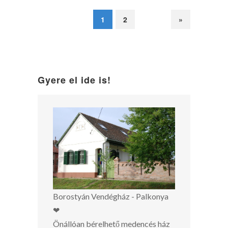
1
2
»
Gyere el ide is!
Borostyán Vendégház - Palkonya
❤
Önállóan bérelhető medencés ház