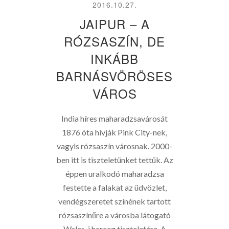
2016.10.27.
JAIPUR – A
RÓZSASZÍN, DE
INKÁBB
BARNÁSVÖRÖSES
VÁROS
India híres maharadzsavárosát
1876 óta hívják Pink City-nek,
vagyis rózsaszín városnak. 2000-
ben itt is tiszteletünket tettük. Az
éppen uralkodó maharadzsa
festette a falakat az üdvözlet,
vendégszeretet színének tartott
rózsaszínűre a városba látogató
Wales-i herceg tiszteletére. A