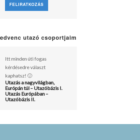
edvenc utazó csoportjaim
Itt minden úti fogas
kérdésedre választ
kaphatsz! 🙂
Utazás a nagyvilágban,
Európán túl – Utazóbázis I.
Utazás Európában –
Utazóbázis II.