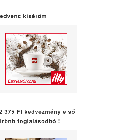
maintenance
mode
edvenc kísérőm
2 375 Ft kedvezmény első
irbnb foglalásodból!