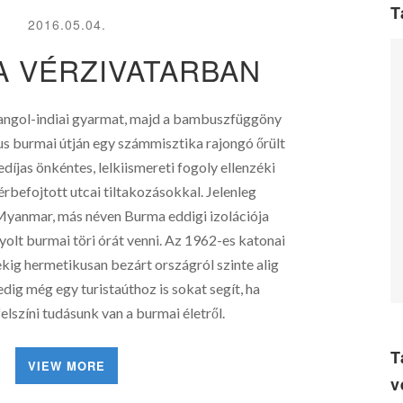
T
2016.05.04.
A VÉRZIVATARBAN
 angol-indiai gyarmat, majd a bambuszfüggöny
us burmai útján egy számmisztika rajongó őrült
díjas önkéntes, lelkiismereti fogoly ellenzéki
érbefojtott utcai tiltakozásokkal. Jelenleg
Myanmar, más néven Burma eddigi izolációja
olt burmai töri órát venni. Az 1962-es katonai
kig hermetikusan bezárt országról szinte alig
edig még egy turistaúthoz is sokat segít, ha
lszíni tudásunk van a burmai életről.
T
VIEW MORE
v