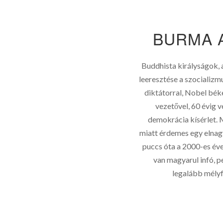
BURMA 
Buddhista királyságok,
leeresztése a szocializm
diktátorral, Nobel béke
vezetővel, 60 évig v
demokrácia kísérlet. 
miatt érdemes egy elnagy
puccs óta a 2000-es éve
van magyarul infó, p
legalább mélyfe