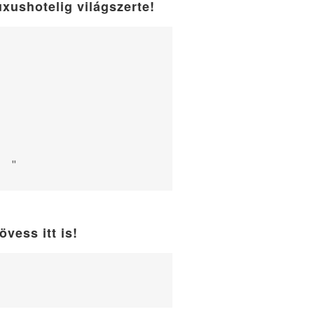
uxushotelig világszerte!
"
övess itt is!
WordPress