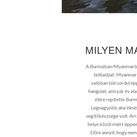
MILYEN M
A Burmában/Myanmarban
telitalálat: Myanma
valóban túlcsordul ép
hangulat, ami pár év ala
élére repítette Burm
Legnagyobb aha élmén
segítőkészsége volt. Arra
helye közül miért éppen
Előre annyit, hogy ne