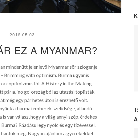
K
2016.05.03.
ÁR EZ A MYANMAR?
 mindenütt jelenlevő Myanmar sör szlogenje
r – Brimming with optimism. Burma ugyanis
p az optimizmustól. A History in the Making
tt pária, ‘no go’ országból az utazási toplisták
át még egy pár hetes úton is érezhető volt.
yünk a burmai emberek szelídsége, állandó
1
 is van válasz, hogy a világ annyi szép, érdekes
A
 Burma? Ráadásul egy nyolc és egy tízévessel.
m bántuk meg. Nagyon ajánlom a gyerekekkel