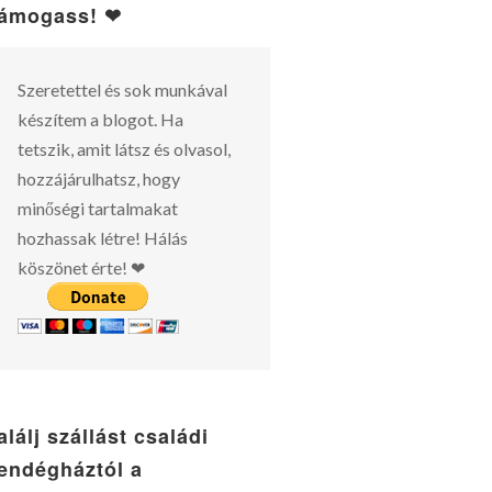
ámogass! ❤
Szeretettel és sok munkával
készítem a blogot. Ha
tetszik, amit látsz és olvasol,
hozzájárulhatsz, hogy
minőségi tartalmakat
hozhassak létre! Hálás
köszönet érte! ❤
alálj szállást családi
endégháztól a