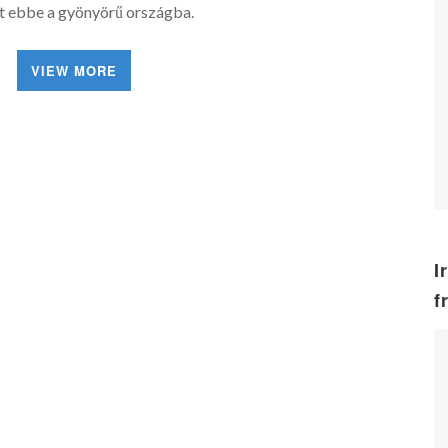
t ebbe a gyönyörű országba.
VIEW MORE
I
f