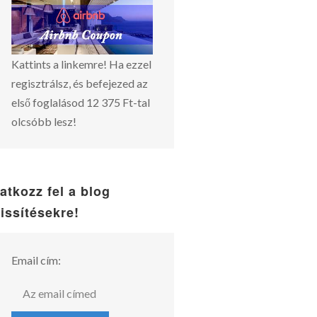
Kattints a linkemre! Ha ezzel
regisztrálsz, és befejezed az
első foglalásod 12 375 Ft-tal
olcsóbb lesz!
ratkozz fel a blog
rissítésekre!
Email cím: