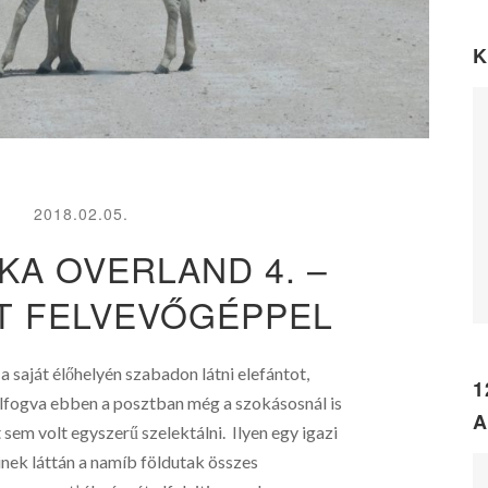
K
2018.02.05.
KA OVERLAND 4. –
T FELVEVŐGÉPPEL
a saját élőhelyén szabadon látni elefántot,
1
nélfogva ebben a posztban még a szokásosnál is
A
sem volt egyszerű szelektálni. Ilyen egy igazi
inek láttán a namíb földutak összes