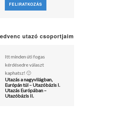
edvenc utazó csoportjaim
Itt minden úti fogas
kérdésedre választ
kaphatsz! 🙂
Utazás a nagyvilágban,
Európán túl – Utazóbázis I.
Utazás Európában –
Utazóbázis II.