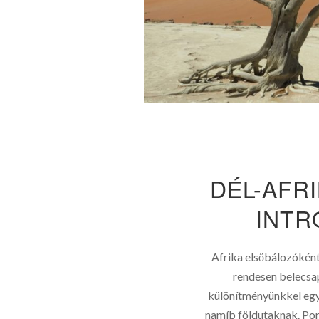
DÉL-AFRI
INTR
Afrika elsőbálozóként
rendesen belecsap
különítményünkkel egy 
namíb földutaknak. Por,