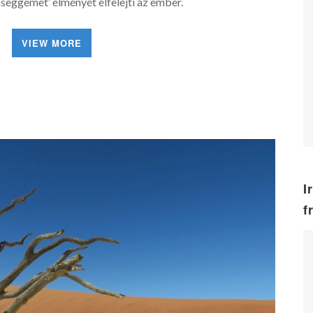
eggemet’ élményét elfelejti az ember.
VIEW MORE
I
f