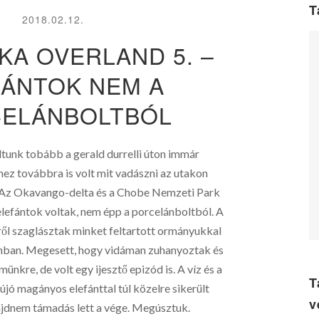
T
2018.02.12.
KA OVERLAND 5. –
FÁNTOK NEM A
ELÁNBOLTBÓL
dtunk tobább a gerald durrelli úton immár
ez továbbra is volt mit vadászni az utakon
Az Okavango-delta és a Chobe Nemzeti Park
i elefántok voltak, nem épp a porcelánboltból. A
ről szaglásztak minket feltartott ormányukkal
nban. Megesett, hogy vidáman zuhanyoztak és
kre, de volt egy ijesztő epizód is. A víz és a
T
jó magányos elefánttal túl közelre sikerült
v
jdnem támadás lett a vége. Megúsztuk.