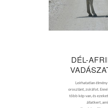
DÉL-AFRI
VADÁSZA
Leírhatatlan élmény 
oroszlánt, zsiráfot. En
több kép van, és ezeket 
állatkert, am