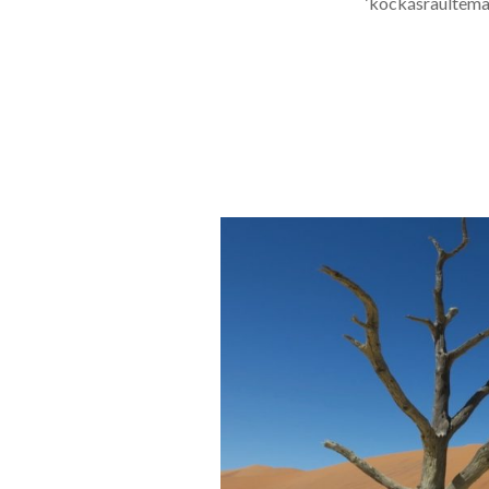
‘kockásraültemas