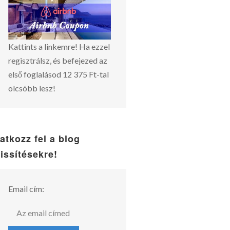
Kattints a linkemre! Ha ezzel
regisztrálsz, és befejezed az
első foglalásod 12 375 Ft-tal
olcsóbb lesz!
ratkozz fel a blog
rissítésekre!
Email cím: