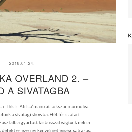
K
2018.01.24.
KA OVERLAND 2. –
O A SIVATAGBA
 a ‘This is Africa’ mantrát sokszor mormolva
tunk a sivatagi showba. Hét fős szafari
aszfaltra gyártott kisbusszal vágtunk neki a
 defekt és ezernyi kényelmetlenség, sátrazás,