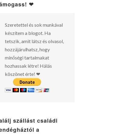
ámogass! ❤
Szeretettel és sok munkával
készítem a blogot. Ha
tetszik, amit látsz és olvasol,
hozzájárulhatsz, hogy
minőségi tartalmakat
hozhassak létre! Hálás
köszönet érte! ❤
alálj szállást családi
endégháztól a