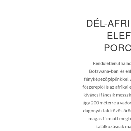
DÉL-AFRI
ELE
PORC
Rendületlenül hala
Botswana-ban, és ehh
fényképezőgépünkkel. 
főszereplői is az afrika
kíváncsi fáncsik messzi
úgy 200 méterre a vado
dagonyáztak közös örömün
magas fű miatt megbú
találkozásnak ma