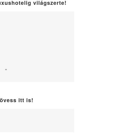
uxushotelig világszerte!
"
övess itt is!
WordPress