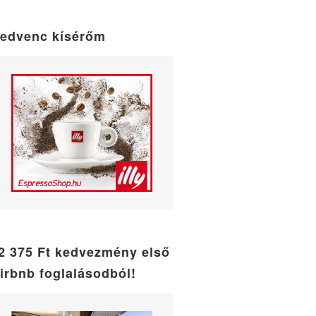
maintenance
mode
edvenc kísérőm
2 375 Ft kedvezmény első
irbnb foglalásodból!