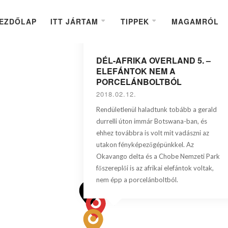
EZDŐLAP
ITT JÁRTAM
TIPPEK
MAGAMRÓL
DÉL-AFRIKA OVERLAND 5. –
ELEFÁNTOK NEM A
PORCELÁNBOLTBÓL
2018.02.12.
Rendületlenül haladtunk tobább a gerald
durrelli úton immár Botswana-ban, és
ehhez továbbra is volt mit vadászni az
utakon fényképezőgépünkkel. Az
Okavango delta és a Chobe Nemzeti Park
főszereplői is az afrikai elefántok voltak,
nem épp a porcelánboltból.