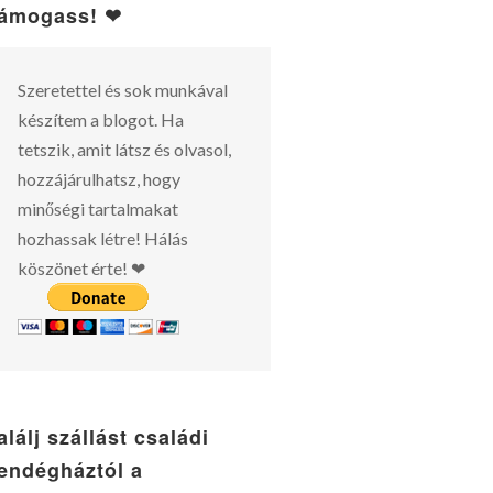
ámogass! ❤
Szeretettel és sok munkával
készítem a blogot. Ha
tetszik, amit látsz és olvasol,
hozzájárulhatsz, hogy
minőségi tartalmakat
hozhassak létre! Hálás
köszönet érte! ❤
alálj szállást családi
endégháztól a