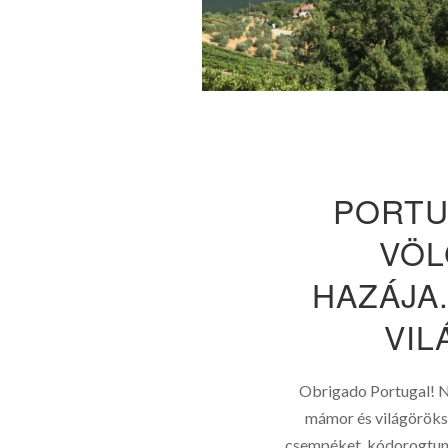
PORTU
VÖL
HAZÁJA
VIL
Obrigado Portugal! N
mámor és világöröks
csempéket, kódorogtunk