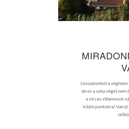
MIRADON
V
Lisszabonból a végtelen
de ez a soha véget nem 
a vicces villamosok vá
kilátó pontokra! Van jó
nélkü