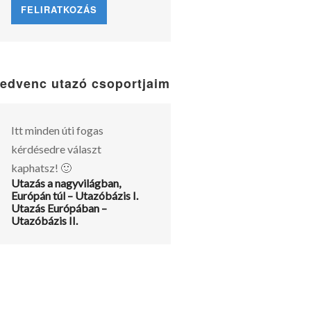
edvenc utazó csoportjaim
Itt minden úti fogas
kérdésedre választ
kaphatsz! 🙂
Utazás a nagyvilágban,
Európán túl – Utazóbázis I.
Utazás Európában –
Utazóbázis II.