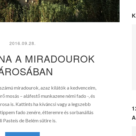
K
2016.09.28.
NA A MIRADOUROK
ÁROSÁBAN
 számú miradourok, azaz kilátók a kedvenceim,
érő mosás – aláfestő munkazene némi fado -, és
rosa is. Kattints ha kíváncsi vagy a legszebb
1
 tippem fado zenére, étteremre és sorbanállás
A
li Pasteís de Belém sütire is.