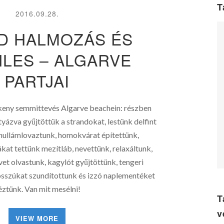
T
2016.09.28.
D HALMOZÁS ÉS
NLES – ALGARVE
PARTJAI
ékeny semmittevés Algarve beachein: részben
tyázva gyűjtöttük a strandokat, lestünk delfint
 hullámlovaztunk, homokvárat építettünk,
kat tettünk mezítláb, nevettünk, relaxáltunk,
vet olvastunk, kagylót gyűjtöttünk, tengeri
osszúkat szundítottunk és izzó naplementéket
éztünk. Van mit mesélni!
T
v
VIEW MORE