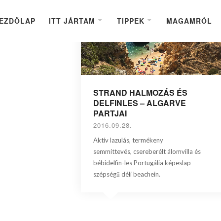
EZDŐLAP
ITT JÁRTAM
TIPPEK
MAGAMRÓL
STRAND HALMOZÁS ÉS
DELFINLES – ALGARVE
PARTJAI
2016.09.28.
Aktív lazulás, termékeny
semmittevés, csereberélt álomvilla és
bébidelfin-les Portugália képeslap
szépségű déli beachein.