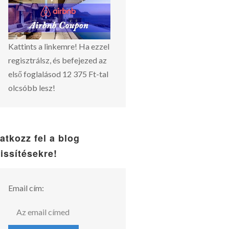
Kattints a linkemre! Ha ezzel
regisztrálsz, és befejezed az
első foglalásod 12 375 Ft-tal
olcsóbb lesz!
ratkozz fel a blog
rissítésekre!
Email cím: