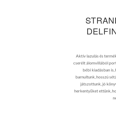
STRAN
DELFI
Aktív lazulás és term
cserélt álomvillából por
bébi kiadásban is,
barnultunk, hosszú sétá
játszottunk, jó köny
herkentyűket ettünk, h
n