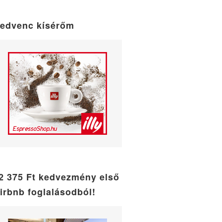
maintenance
mode
edvenc kísérőm
2 375 Ft kedvezmény első
irbnb foglalásodból!