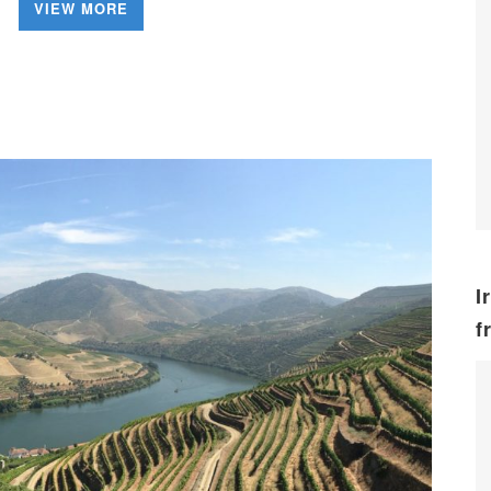
VIEW MORE
I
f