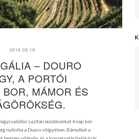
K
2016.09.19.
GÁLIA – DOURO
GY, A PORTÓI
. BOR, MÁMOR ÉS
ÁGÖRÖKSÉG.
agycsaládos Luzitán lazulásunkat 4 nap bor
ég nyitotta a Duoro völgyében. Bámultuk a
 hegyen-völgyön, és a konzervatív hajókázás