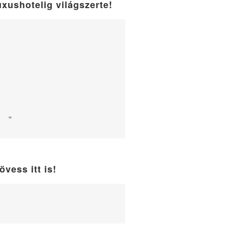
uxushotelig világszerte!
"
övess itt is!
WordPress