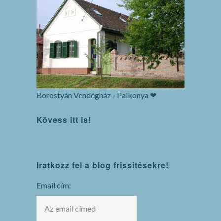
Borostyán Vendégház - Palkonya ❤
Kövess itt is!
WordPress
Iratkozz fel a blog frissítésekre!
maintenance
mode
Email cím: