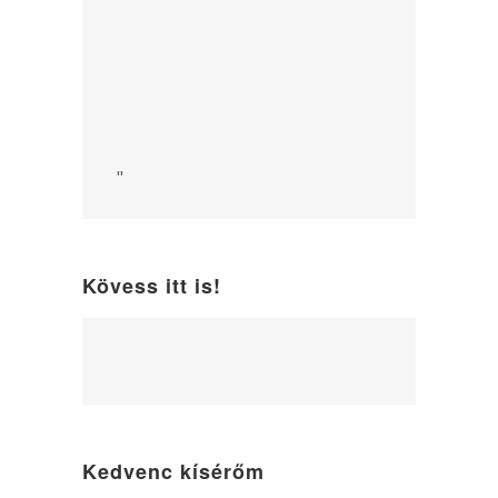
"
Kövess itt is!
WordPress
maintenance
mode
Kedvenc kísérőm