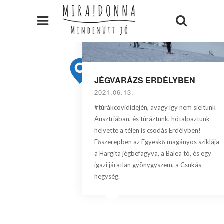
JÉGVARÁZS ERDÉLYBEN
2021.06.13.
#túrákcovididején, avagy így nem síeltünk
Ausztriában, és túráztunk, hótalpaztunk
helyette a télen is csodás Erdélyben!
Főszerepben az Egyeskő magányos sziklája
a Hargita jégbefagyva, a Balea tó, és egy
igazi járatlan gyönygyszem, a Csukás-
hegység.