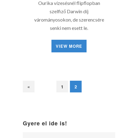
Ourika vízesésnél flipflopban
szelfiző Darwin díj
várományosokon, de szerencsére
senki nem esett le.
VIEW MORE
«
1
2
Gyere el ide is!