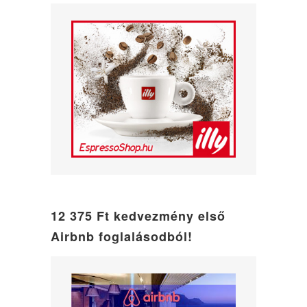
12 375 Ft kedvezmény első
Airbnb foglalásodból!