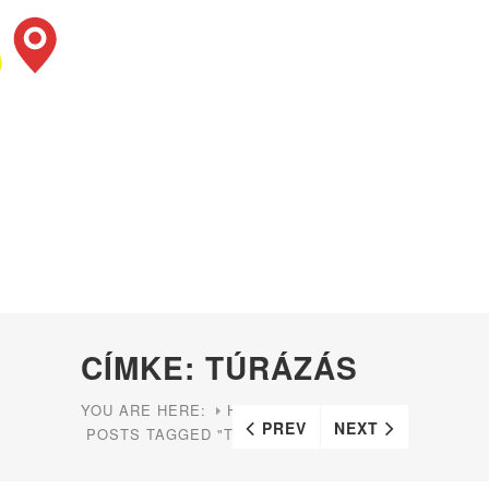
CÍMKE: TÚRÁZÁS
YOU ARE HERE:
HOME
PREV
NEXT
POSTS TAGGED "TÚRÁZÁS"
PAGE 2
(
)