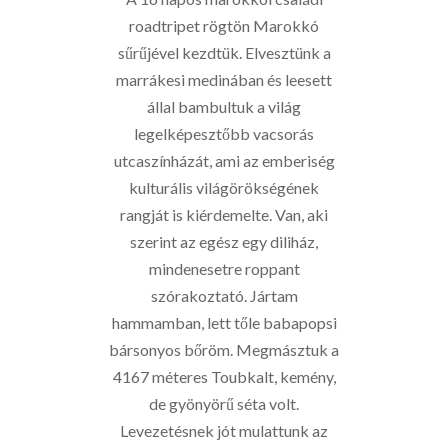
roadtripet rögtön Marokkó
sűrűjével kezdtük. Elvesztünk a
marrákesi medinában és leesett
állal bambultuk a világ
legelképesztőbb vacsorás
utcaszínházát, ami az emberiség
kulturális világörökségének
rangját is kiérdemelte. Van, aki
szerint az egész egy diliház,
mindenesetre roppant
szórakoztató. Jártam
hammamban, lett tőle babapopsi
bársonyos bőröm. Megmásztuk a
4167 méteres Toubkalt, kemény,
de gyönyörű séta volt.
Levezetésnek jót mulattunk az