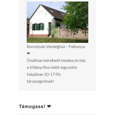
Borostyán Vendégház - Palkonya
❤
Önállóan bérelhető medencés ház
a Villányi Borvidék legszebb
falujában 10-17 fős
társaságoknak!
Támogass! ❤