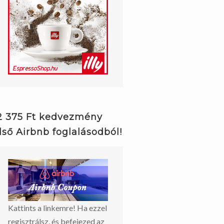
2 375 Ft kedvezmény
lső Airbnb foglalásodból!
Kattints a linkemre! Ha ezzel
regisztrálsz, és befejezed az