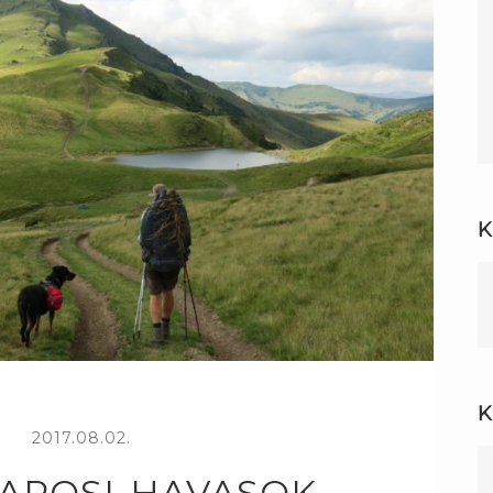
K
K
2017.08.02.
AROSI-HAVASOK