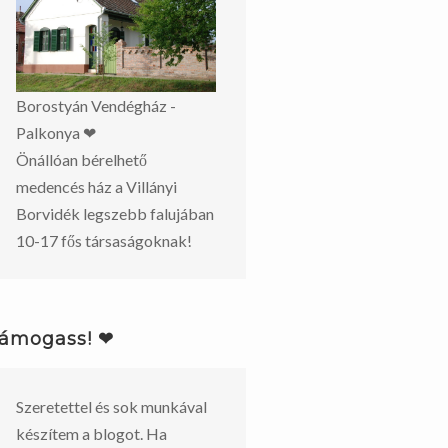
Borostyán Vendégház -
Palkonya ❤
Önállóan bérelhető
medencés ház a Villányi
Borvidék legszebb falujában
10-17 fős társaságoknak!
ámogass! ❤
Szeretettel és sok munkával
készítem a blogot. Ha