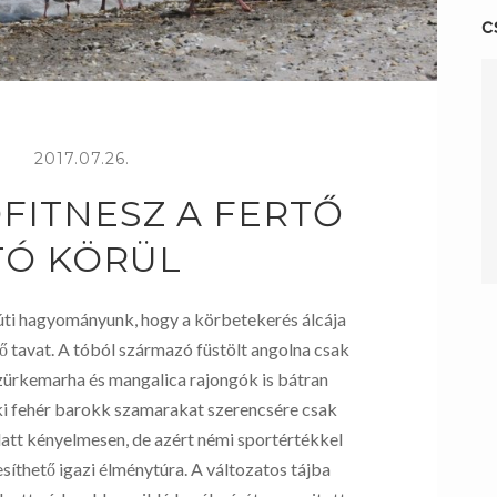
c
2017.07.26.
FITNESZ A FERTŐ
TÓ KÖRÜL
 úti hagyományunk, hogy a körbetekerés álcája
ő tavat. A tóból származó füstölt angolna csak
 szürkemarha és mangalica rajongók is bátran
ki fehér barokk szamarakat szerencsére csak
latt kényelmesen, de azért némi sportértékkel
esíthető igazi élménytúra. A változatos tájba