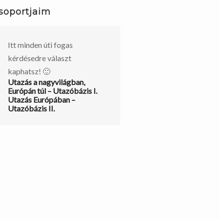
soportjaim
Itt minden úti fogas
kérdésedre választ
kaphatsz! 🙂
Utazás a nagyvilágban,
Európán túl – Utazóbázis I.
Utazás Európában –
Utazóbázis II.