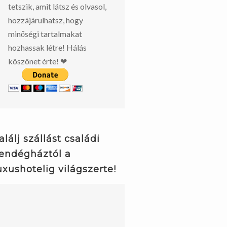
tetszik, amit látsz és olvasol,
hozzájárulhatsz, hogy
minőségi tartalmakat
hozhassak létre! Hálás
köszönet érte! ❤
alálj szállást családi
endégháztól a
uxushotelig világszerte!