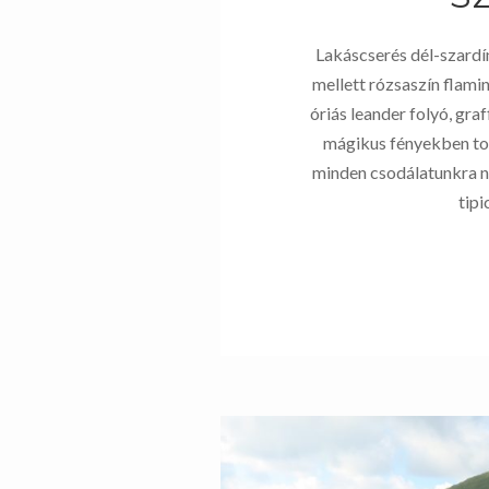
Lakáscserés dél-szard
mellett rózsaszín flami
óriás leander folyó, graf
mágikus fényekben to
minden csodálatunkra n
tip