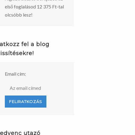
első foglalásod 12 375 Ft-tal
olcsóbb lesz!
ratkozz fel a blog
rissítésekre!
Email cím:
edvenc utazó