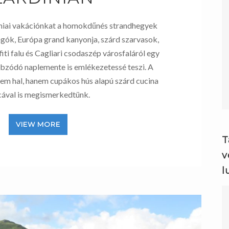
íniai vakációnkat a homokdűnés strandhegyek
ngók, Európa grand kanyonja, szárd szarvasok,
fiti falu és Cagliari csodaszép városfaláról egy
bzódó naplemente is emlékezetessé teszi. A
em hal, hanem cupákos hús alapú szárd cucina
icával is megismerkedtünk.
VIEW MORE
T
v
l