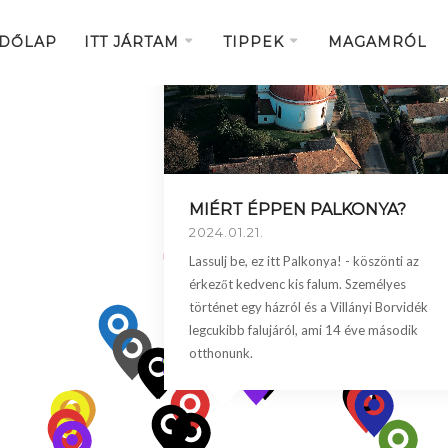
DŐLAP
ITT JÁRTAM
TIPPEK
MAGAMRÓL
MIÉRT ÉPPEN PALKONYA?
2024.01.21.
Lassulj be, ez itt Palkonya! - köszönti az
érkezőt kedvenc kis falum. Személyes
történet egy házról és a Villányi Borvidék
legcukibb falujáról, ami 14 éve második
otthonunk.