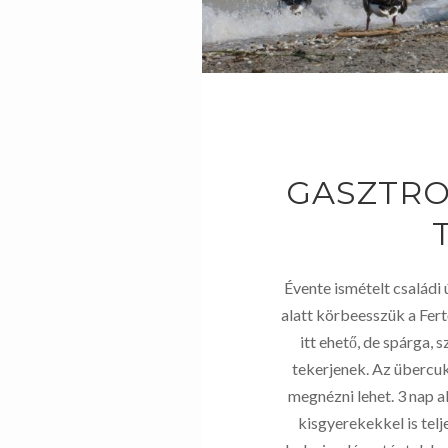
GASZTRO
Évente ismételt családi
alatt körbeesszük a Fert
itt ehető, de spárga,
tekerjenek. Az übercu
megnézni lehet. 3 nap a
kisgyerekekkel is telj