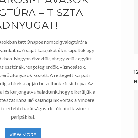
GTÚRA – TISZTA
ADNYUGAT!
sokban tett 3 napos nomád gyalogtúrára
áinkat is. A saját kajájukat ők is cipelték egy
sákban. Nagyon élveztük, ahogy velük együtt
 az eszténák, rengeteg erdők, vízmosások,
1
p érő áfonyások között. A rettegett kárpáti
e
g a hírek alapján be voltunk kicsit tojva. Az
al és kurjongatva haladtunk, hogy elkerüljük a
te szatírába illő kalandjaink voltak a Vinderel
 felettébb barátságos, de túlontúl kíváncsi
paripákkal.
VIEW MORE