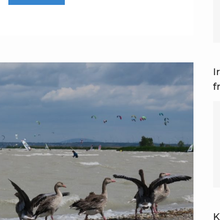
I
f
K