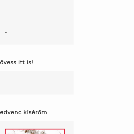
"
övess itt is!
WordPress
maintenance
mode
edvenc kísérőm