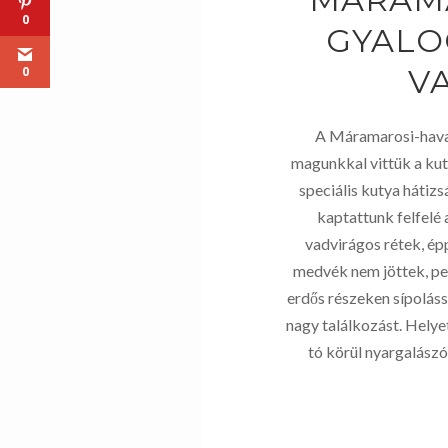
0
GYALO
V
0
A Máramarosi-hava
magunkkal vittük a kuty
speciális kutya hátiz
kaptattunk felfelé
vadvirágos rétek, ép
medvék nem jöttek, pedi
erdős részeken sípoláss
nagy találkozást. Helyet
tó körül nyargalászó