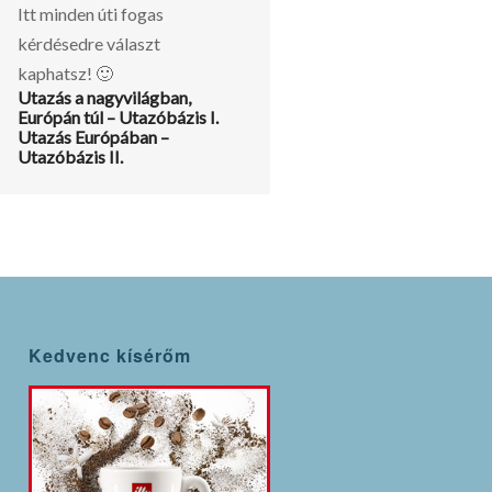
Itt minden úti fogas
kérdésedre választ
kaphatsz! 🙂
Utazás a nagyvilágban,
Európán túl – Utazóbázis I.
Utazás Európában –
Utazóbázis II.
Kedvenc kísérőm