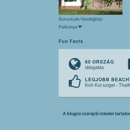
Borostyán Vendégház -
Palkonya ❤
Fun Facts
60 ORSZÁG
látogatás
LEGJOBB BEACH
Koh Kut sziget - Thaif
A blogon szereplő minden tartalom 