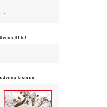
"
övess itt is!
WordPress
maintenance
mode
edvenc kísérőm