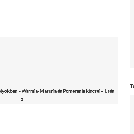
T
lyokban – Warmia-Masuria és Pomerania kincsei – I. rés
z