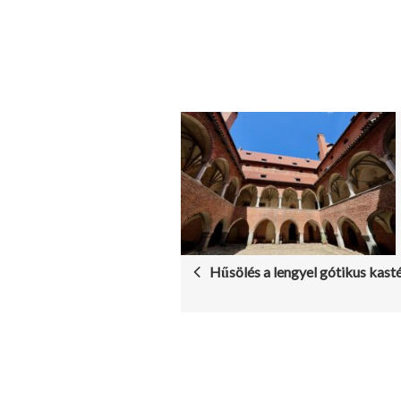
P
O
S
T
Hűsölés a lengyel gótikus kasté
N
A
V
I