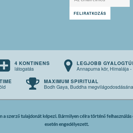
4 KONTINENS
LEGJOBB GYALOGTÚ
látogatás
Annapurna kör, Himalája -
TIME
MAXIMUM SPIRITUAL
öld
Bodh Gaya, Buddha megvilágodosdásának 
a szerző tulajdonát képezi. Bármilyen célra történő felhasználás 
esetén engedélyezett.