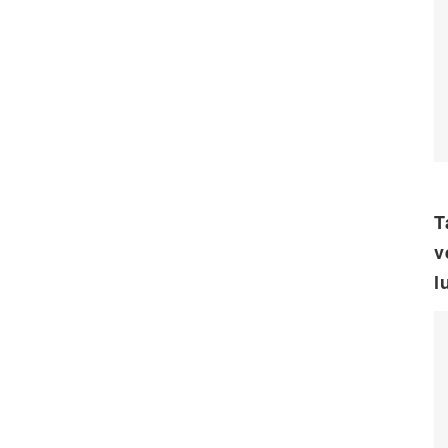
T
v
l