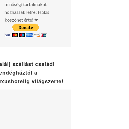
minőségi tartalmakat
hozhassak létre! Hálás
köszönet érte! ❤
alálj szállást családi
endégháztól a
uxushotelig világszerte!