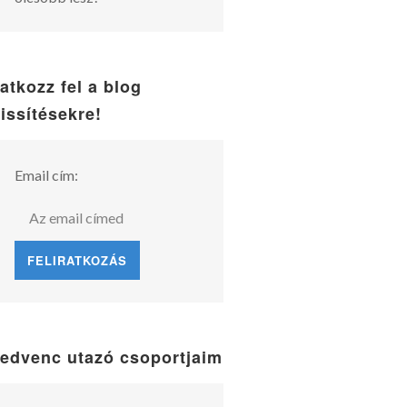
ratkozz fel a blog
rissítésekre!
Email cím:
edvenc utazó csoportjaim