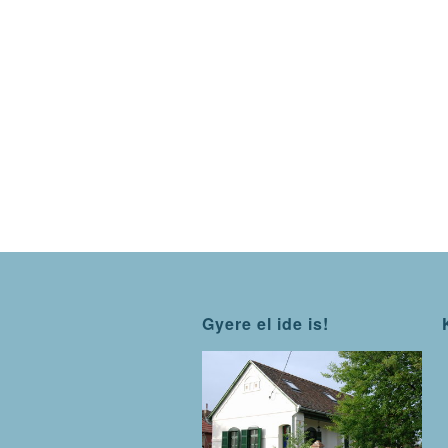
Gyere el ide is!
WordP
maint
mode