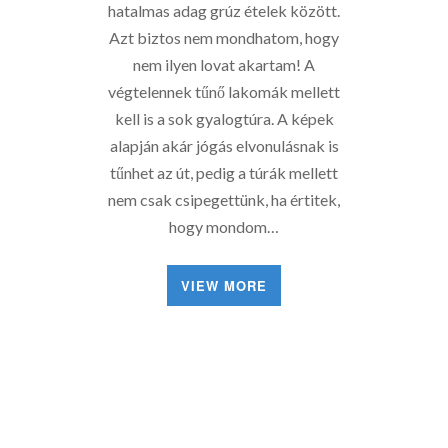
hatalmas adag grúz ételek között.
Azt biztos nem mondhatom, hogy
nem ilyen lovat akartam! A
végtelennek tűnő lakomák mellett
kell is a sok gyalogtúra. A képek
alapján akár jógás elvonulásnak is
tűnhet az út, pedig a túrák mellett
nem csak csipegettünk, ha értitek,
hogy mondom…
VIEW MORE