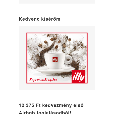
WordPress
maintenance
mode
Kedvenc kísérőm
12 375 Ft kedvezmény első
Airbnb foglalásodból!