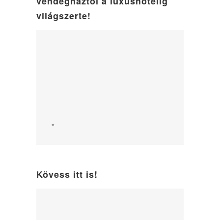
vendégháztól a luxushotelig
világszerte!
"
Kövess itt is!