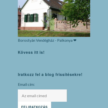
Borostyán Vendégház - Palkonya ❤
Kövess itt is!
WordPress
Iratkozz fel a blog frissítésekre!
maintenance
mode
Email cím: