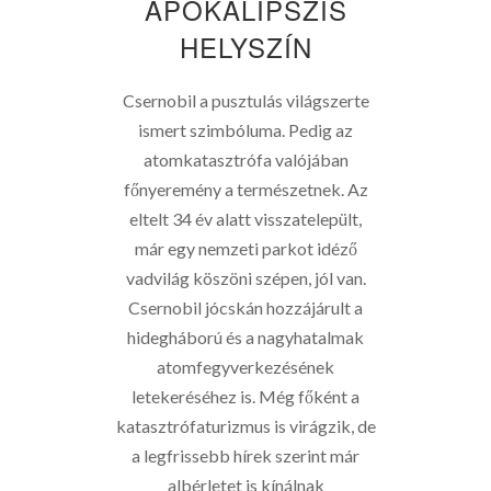
APOKALIPSZIS
HELYSZÍN
Csernobil a pusztulás világszerte
ismert szimbóluma. Pedig az
atomkatasztrófa valójában
főnyeremény a természetnek. Az
eltelt 34 év alatt visszatelepült,
már egy nemzeti parkot idéző
vadvilág köszöni szépen, jól van.
Csernobil jócskán hozzájárult a
hidegháború és a nagyhatalmak
atomfegyverkezésének
letekeréséhez is. Még főként a
katasztrófaturizmus is virágzik, de
a legfrissebb hírek szerint már
albérletet is kínálnak