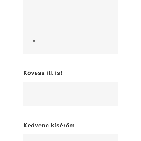
"
Kövess itt is!
WordPress
maintenance
mode
Kedvenc kísérőm