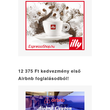
12 375 Ft kedvezmény első
Airbnb foglalásodból!