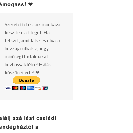
ámogass! ❤
Szeretettel és sok munkával
készítem a blogot. Ha
tetszik, amit látsz és olvasol,
hozzájárulhatsz, hogy
minőségi tartalmakat
hozhassak létre! Hálás
köszönet érte! ❤
alálj szállást családi
endégháztól a