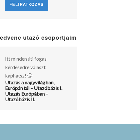
edvenc utazó csoportjaim
Itt minden úti fogas
kérdésedre választ
kaphatsz! 🙂
Utazás a nagyvilágban,
Európán túl – Utazóbázis I.
Utazás Európában –
Utazóbázis II.