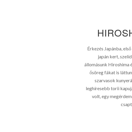
HIROSH
Érkezés Japánba, első 
japán kert, szelí
állomásunk Hiroshima é
ősöreg fákat is láttu
szarvasok kunyerá
leghíresebb torii kapu
volt, egy megérdeme
csapt