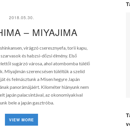
T
2018.05.30.
IMA – MIYAJIMA
shinkansen, virágzó cseresznyefa, torii kapu,
d szarvasok és habzsi-dőzsi élmény. Első
lettől sugárzó városa, ahol atombomba túlélő
nk. Miyajimán szerencsésen túléltük a szelíd
ját és felmásztunk a Misen hegyre Japán
jának panorámájáért. Kilométer hiányunk nem
lt japán palacsintával, az okonomiyakival
unk bele a japán gasztróba.
T
VIEW MORE
v