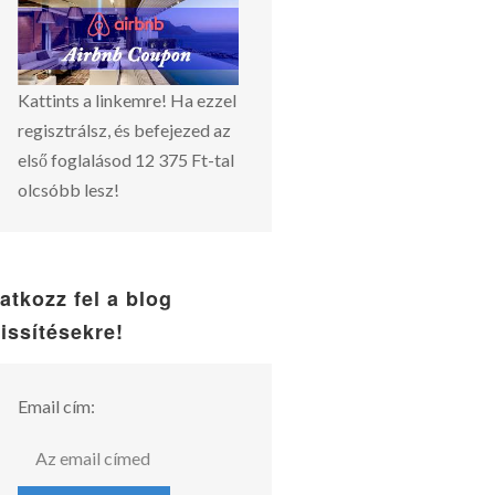
Kattints a linkemre! Ha ezzel
regisztrálsz, és befejezed az
első foglalásod 12 375 Ft-tal
olcsóbb lesz!
ratkozz fel a blog
rissítésekre!
Email cím: