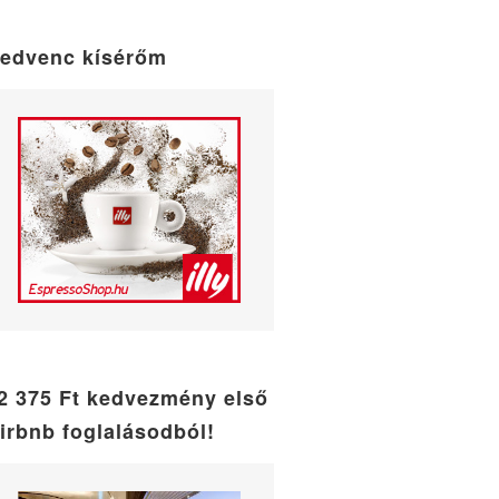
maintenance
mode
edvenc kísérőm
2 375 Ft kedvezmény első
irbnb foglalásodból!