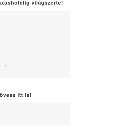
uxushotelig világszerte!
"
övess itt is!
WordPress