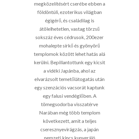
megközelítésért cserébe ebben a
földöntúli, ezoterikus világban
égigérő, és családilag is
átölelhetetlen, vastag törzsű
sokszáz éves cédrusok, 200ezer
mohalepte sírkő és gyönyörű
templomok között lehet hatás alá
kerülni. Bepillantottunk egy kicsit
a vidéki Japánba, ahol az
elvarázsolt temetőlátogatás után
egy szenzációs vacsorát kaptunk
egy falusi vendéglőben. A
tömegsodorba visszatérve
Narában még több templom
következett, amit a teljes
cseresznyevirágzás, a japán
nemzeti kincs kunyeráló