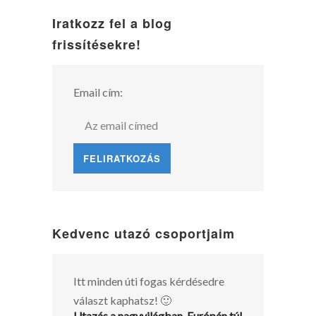
Iratkozz fel a blog
frissítésekre!
Email cím:
Kedvenc utazó csoportjaim
Itt minden úti fogas kérdésedre
választ kaphatsz! 🙂
Utazás a nagyvilágban, Európán túl