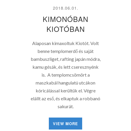
2018.06.01.
KIMONÓBAN
KIOTÓBAN
Alaposan kimaxoltuk Kiotót. Volt
benne templomerdő és saját
bambuszliget, rafting japán módra,
kamu gésák, és lett cseresznyénk
is. A templomcsömört a
maszkabál hangulatú utcákon
kóricálással kerültük el. Végre
elállt az eső, és elkaptuk a robbanó
sakurát.
VIEW MORE