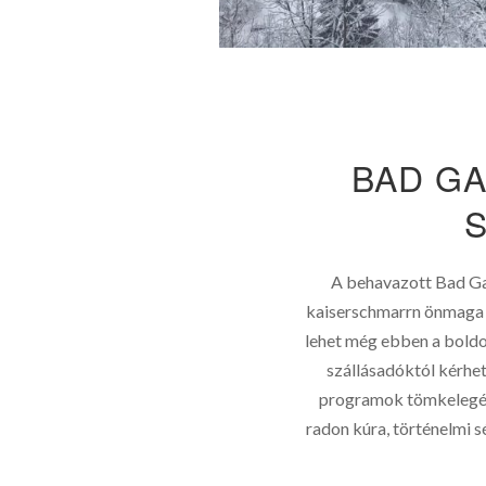
BAD G
A behavazott Bad Gas
kaiserschmarrn önmaga n
lehet még ebben a boldo
szállásadóktól kérhet
programok tömkelegér
radon kúra, történelmi s