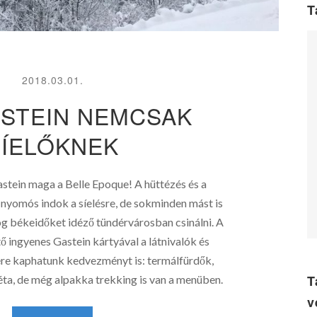
T
2018.03.01.
ASTEIN NEMCSAK
SÍELŐKNEK
tein maga a Belle Epoque! A hüttézés és a
yomós indok a síelésre, de sokminden mást is
g békeidőket idéző tündérvárosban csinálni. A
ő ingyenes Gastein kártyával a látnivalók és
e kaphatunk kedvezményt is: termálfürdők,
T
éta, de még alpakka trekking is van a menüben.
v