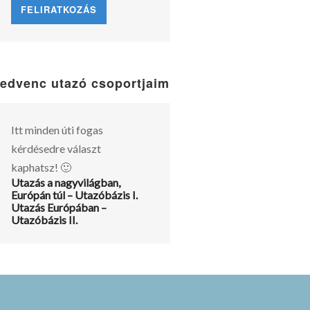
edvenc utazó csoportjaim
Itt minden úti fogas
kérdésedre választ
kaphatsz! 🙂
Utazás a nagyvilágban,
Európán túl – Utazóbázis I.
Utazás Európában –
Utazóbázis II.