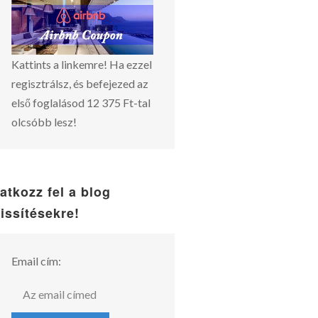
Kattints a linkemre! Ha ezzel
regisztrálsz, és befejezed az
első foglalásod 12 375 Ft-tal
olcsóbb lesz!
ratkozz fel a blog
rissítésekre!
Email cím: