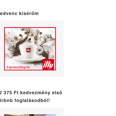
maintenance
mode
edvenc kísérőm
2 375 Ft kedvezmény első
irbnb foglalásodból!