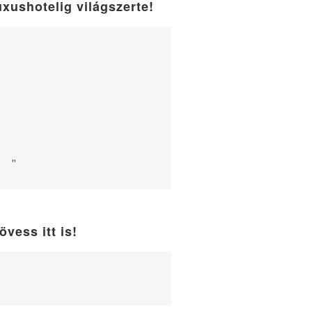
uxushotelig világszerte!
"
övess itt is!
WordPress