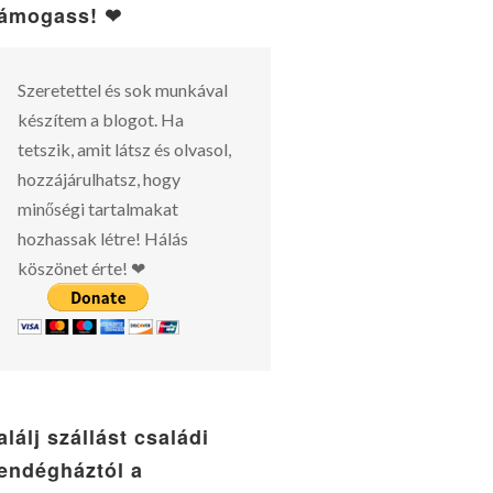
ámogass! ❤
Szeretettel és sok munkával
készítem a blogot. Ha
tetszik, amit látsz és olvasol,
hozzájárulhatsz, hogy
minőségi tartalmakat
hozhassak létre! Hálás
köszönet érte! ❤
alálj szállást családi
endégháztól a