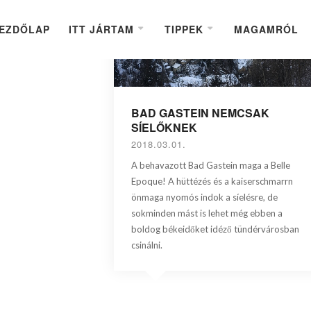
EZDŐLAP
ITT JÁRTAM
TIPPEK
MAGAMRÓL
BAD GASTEIN NEMCSAK
SÍELŐKNEK
2018.03.01.
A behavazott Bad Gastein maga a Belle
Epoque! A hüttézés és a kaiserschmarrn
önmaga nyomós indok a síelésre, de
sokminden mást is lehet még ebben a
boldog békeidőket idéző tündérvárosban
csinálni.