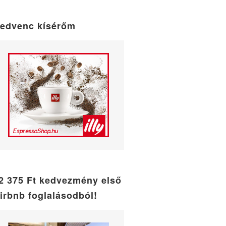
maintenance
mode
edvenc kísérőm
2 375 Ft kedvezmény első
irbnb foglalásodból!