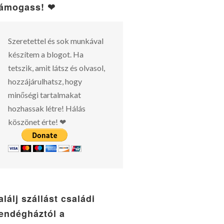
ámogass! ❤
Szeretettel és sok munkával
készítem a blogot. Ha
tetszik, amit látsz és olvasol,
hozzájárulhatsz, hogy
minőségi tartalmakat
hozhassak létre! Hálás
köszönet érte! ❤
alálj szállást családi
endégháztól a