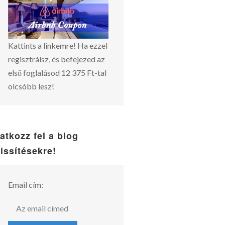
Kattints a linkemre! Ha ezzel
regisztrálsz, és befejezed az
első foglalásod 12 375 Ft-tal
olcsóbb lesz!
ratkozz fel a blog
rissítésekre!
Email cím: