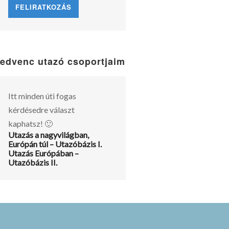
edvenc utazó csoportjaim
Itt minden úti fogas
kérdésedre választ
kaphatsz! 🙂
Utazás a nagyvilágban,
Európán túl – Utazóbázis I.
Utazás Európában –
Utazóbázis II.