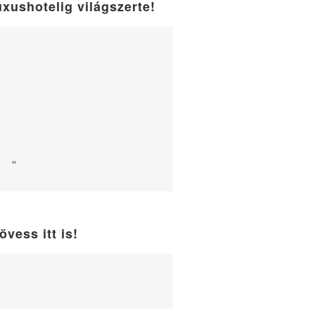
uxushotelig világszerte!
"
övess itt is!
WordPress