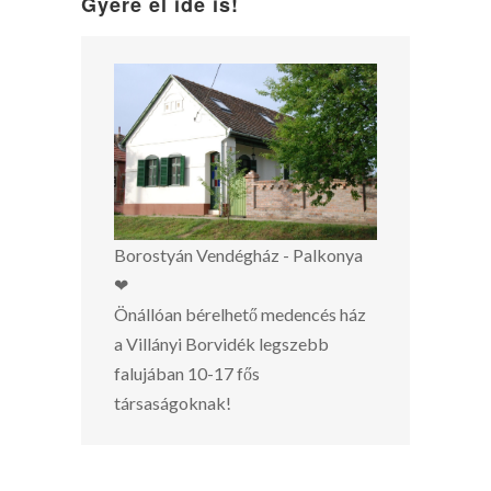
Gyere el ide is!
Borostyán Vendégház - Palkonya
❤
Önállóan bérelhető medencés ház
a Villányi Borvidék legszebb
falujában 10-17 fős
társaságoknak!