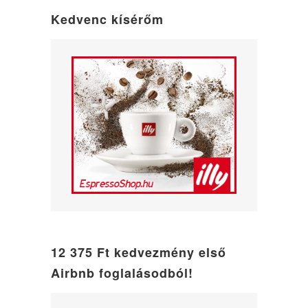
mode
Kedvenc kísérőm
12 375 Ft kedvezmény első
Airbnb foglalásodból!