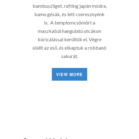
bambuszliget, rafting japán módra,
kamu gésák, és lett cseresznyénk
is. A templomcsömört a
maszkabál hangulatú utcákon
kóricálással kerültük el. Végre
elállt az eső, és elkaptuk a robbanó
sakurát.
VIEW MORE