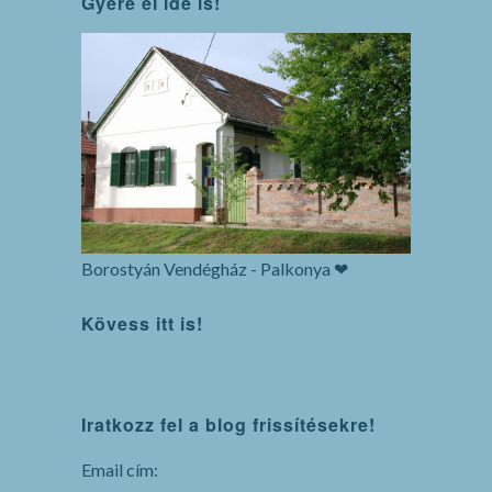
Gyere el ide is!
Borostyán Vendégház - Palkonya ❤
Kövess itt is!
WordPress
Iratkozz fel a blog frissítésekre!
maintenance
mode
Email cím: