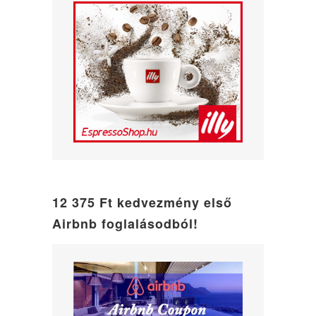
12 375 Ft kedvezmény első
Airbnb foglalásodból!