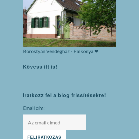
Borostyán Vendégház - Palkonya ❤
Kövess itt is!
WordPress
Iratkozz fel a blog frissítésekre!
maintenance
mode
Email cím: