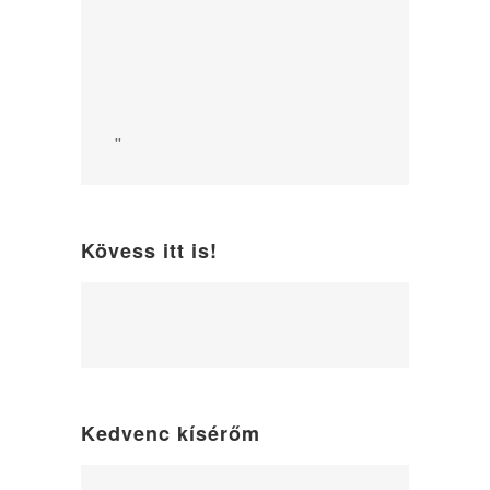
"
Kövess itt is!
WordPress
maintenance
mode
Kedvenc kísérőm