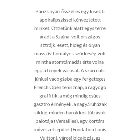
Párizs nyári ősszel és egy kisebb
apokalipszissel kényeztetett
minket. Ottlétünk alatt egyszerre
áradt a Szajna, volt országos
sztrájk, esett, hideg és olyan
masszív, homályos szürkeség volt
mintha atomtámadás érte volna
épp a fények városát. A szürreális
júniusi vacogásba egy fergeteges
French Open tenisznap, a ragyogó
graffitik, a még mindig csúcs
gasztro élmények, a nagyáruházak
sikkje, minden barokkos túlzások
palotája (Versailles), egy kortárs
művészeti épület (Fondation Louis
Vuitton), városi bicajozás, az