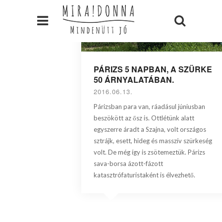
PÁRIZS 5 NAPBAN, A SZÜRKE
50 ÁRNYALATÁBAN.
2016.06.13.
Párizsban para van, ráadásul júniusban
beszökött az ősz is. Ottlétünk alatt
egyszerre áradt a Szajna, volt országos
sztrájk, esett, hideg és masszív szürkeség
volt. De még így is zsötemeztük. Párizs
sava-borsa ázott-fázott
katasztrófaturistaként is élvezhető.