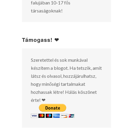
falujában 10-17 fős
társaságoknak!
Támogass! ❤
Szeretettel és sok munkával
készítem a blogot. Ha tetszik, amit
látsz és olvasol, hozzájárulhatsz,
hogy minőségi tartalmakat
hozhassak létre! Hálás köszönet
érte! ❤