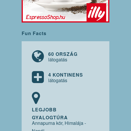
Fun Facts
60 ORSZÁG
látogatás
4 KONTINENS
látogatás
LEGJOBB
GYALOGTÚRA
Annapurna kör, Himalája -
Nepál