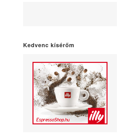
WordPress
maintenance
mode
Kedvenc kísérőm