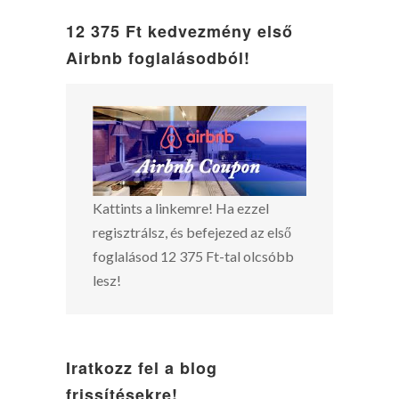
12 375 Ft kedvezmény első
Airbnb foglalásodból!
Kattints a linkemre! Ha ezzel
regisztrálsz, és befejezed az első
foglalásod 12 375 Ft-tal olcsóbb
lesz!
Iratkozz fel a blog
frissítésekre!