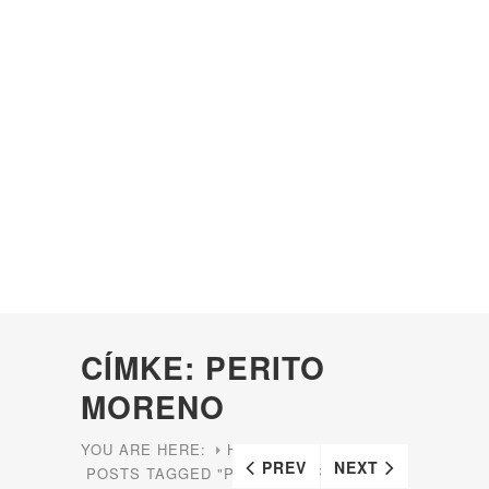
CÍMKE: PERITO
MORENO
YOU ARE HERE:
HOME
PREV
NEXT
POSTS TAGGED "PERITO MORENO"