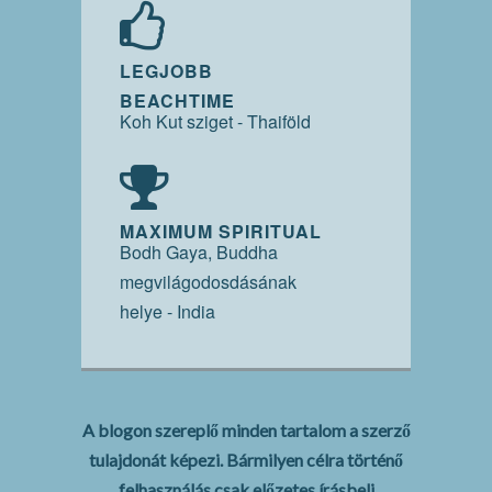
LEGJOBB
BEACHTIME
Koh Kut sziget - Thaiföld
MAXIMUM SPIRITUAL
Bodh Gaya, Buddha
megvilágodosdásának
helye - India
A blogon szereplő minden tartalom a szerző
tulajdonát képezi. Bármilyen célra történő
felhasználás csak előzetes írásbeli