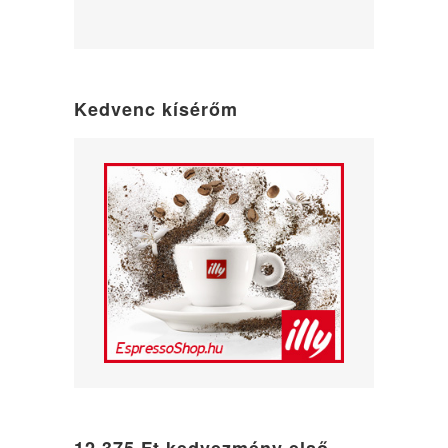
WordPress
maintenance
mode
Kedvenc kísérőm