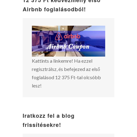
12 375 Ft kedvezmény első
Airbnb foglalásodból!
Kattints a linkemre! Ha ezzel
regisztrálsz, és befejezed az első
foglalásod 12 375 Ft-tal olcsóbb
lesz!
Iratkozz fel a blog
frissítésekre!