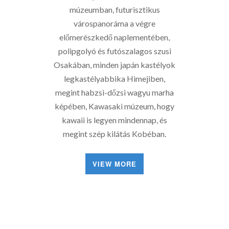
múzeumban, futurisztikus
várospanoráma a végre
előmerészkedő naplementében,
polipgolyó és futószalagos szusi
Osakában, minden japán kastélyok
legkastélyabbika Himejiben,
megint habzsi-dőzsi wagyu marha
képében, Kawasaki múzeum, hogy
kawaii is legyen mindennap, és
megint szép kilátás Kobéban.
VIEW MORE