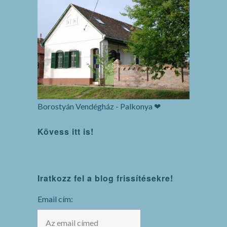
Borostyán Vendégház - Palkonya ❤
Kövess itt is!
WordPress
Iratkozz fel a blog frissítésekre!
maintenance
mode
Email cím: