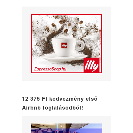
12 375 Ft kedvezmény első
Airbnb foglalásodból!