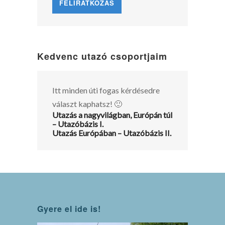
Kedvenc utazó csoportjaim
Itt minden úti fogas kérdésedre
választ kaphatsz! 🙂
Utazás a nagyvilágban, Európán túl
– Utazóbázis I.
Utazás Európában – Utazóbázis II.
Gyere el ide is!