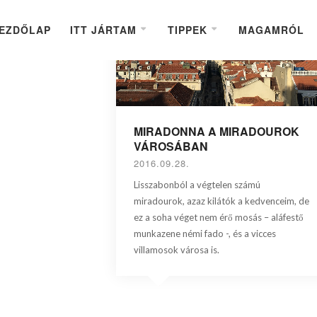
EZDŐLAP
ITT JÁRTAM
TIPPEK
MAGAMRÓL
MIRADONNA A MIRADOUROK
VÁROSÁBAN
2016.09.28.
Lisszabonból a végtelen számú
miradourok, azaz kilátók a kedvenceim, de
ez a soha véget nem érő mosás – aláfestő
munkazene némi fado -, és a vicces
villamosok városa is.