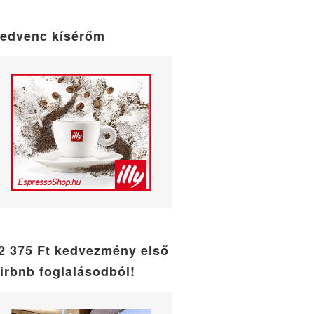
maintenance
mode
edvenc kísérőm
2 375 Ft kedvezmény első
irbnb foglalásodból!