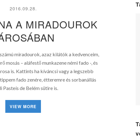
T
2016.09.28.
NA A MIRADOUROK
ÁROSÁBAN
 számú miradourok, azaz kilátók a kedvenceim,
érő mosás – aláfestő munkazene némi fado -, és
rosa is. Kattints ha kíváncsi vagy a legszebb
 tippem fado zenére, étteremre és sorbanállás
li Pasteís de Belém sütire is.
VIEW MORE
T
v