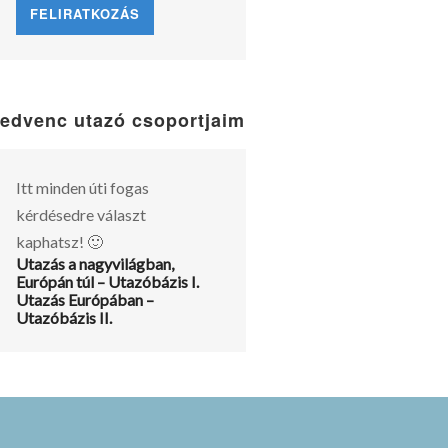
edvenc utazó csoportjaim
Itt minden úti fogas
kérdésedre választ
kaphatsz! 🙂
Utazás a nagyvilágban,
Európán túl – Utazóbázis I.
Utazás Európában –
Utazóbázis II.