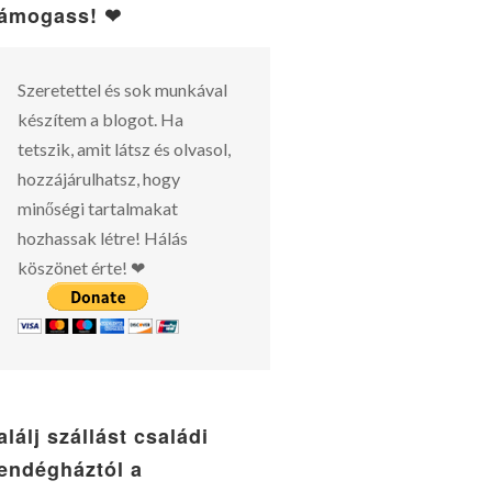
ámogass! ❤
Szeretettel és sok munkával
készítem a blogot. Ha
tetszik, amit látsz és olvasol,
hozzájárulhatsz, hogy
minőségi tartalmakat
hozhassak létre! Hálás
köszönet érte! ❤
alálj szállást családi
endégháztól a