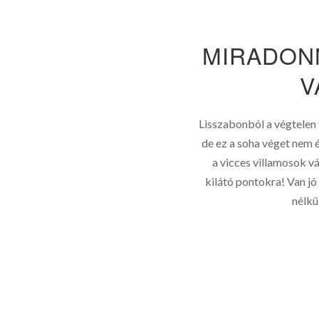
MIRADON
V
Lisszabonból a végtelen
de ez a soha véget nem 
a vicces villamosok vá
kilátó pontokra! Van jó
nélkü