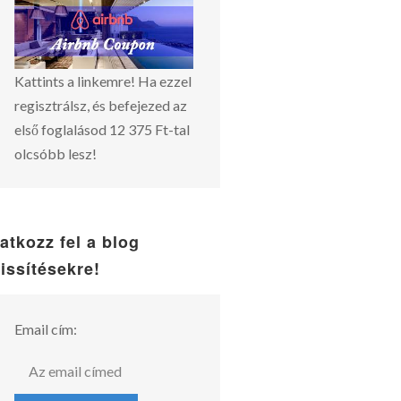
Kattints a linkemre! Ha ezzel
regisztrálsz, és befejezed az
első foglalásod 12 375 Ft-tal
olcsóbb lesz!
ratkozz fel a blog
rissítésekre!
Email cím: