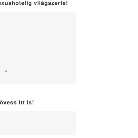
uxushotelig világszerte!
"
övess itt is!
WordPress