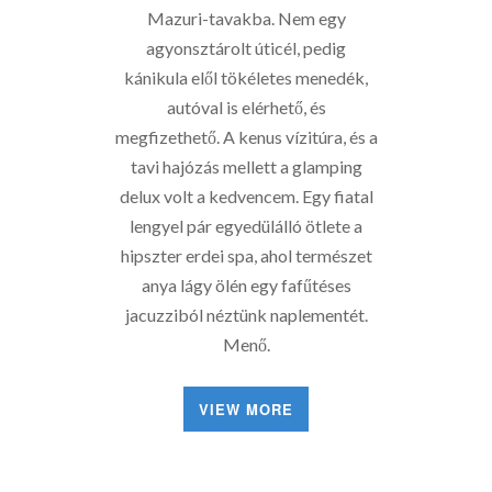
Mazuri-tavakba. Nem egy
agyonsztárolt úticél, pedig
kánikula elől tökéletes menedék,
autóval is elérhető, és
megfizethető. A kenus vízitúra, és a
tavi hajózás mellett a glamping
delux volt a kedvencem. Egy fiatal
lengyel pár egyedülálló ötlete a
hipszter erdei spa, ahol természet
anya lágy ölén egy fafűtéses
jacuzziból néztünk naplementét.
Menő.
VIEW MORE