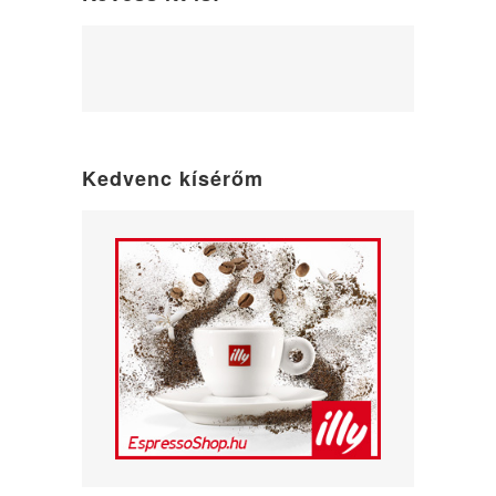
WordPress
maintenance
mode
Kedvenc kísérőm