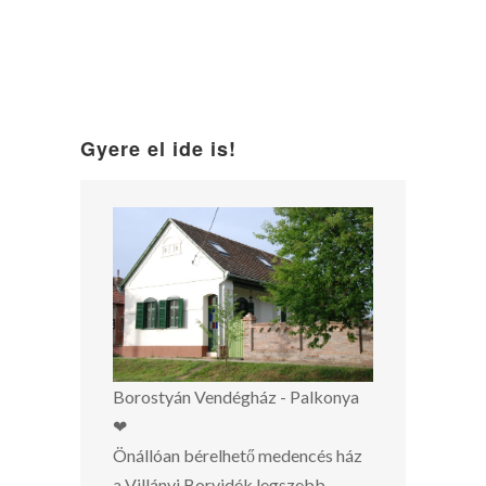
Gyere el ide is!
Borostyán Vendégház - Palkonya
❤
Önállóan bérelhető medencés ház
a Villányi Borvidék legszebb