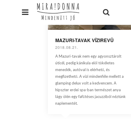
MAZURI-TAVAK VÍZIREVÜ
2018.08.21.
A Mazuri-tavak nem egy agyonsztárolt
úticél, pedig kánikula elől tökéletes
menedék, autóval is elérhető, és
megfizethető. A vízi mindenféle mellett a
glamping delux volt a kedvencem. A
hipszter erdei spa-ban természet anya
lágy ölén egy fafűtéses jacuzziból néztünk
naplementét.