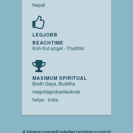
Nepál
LEGJOBB
BEACHTIME
Koh Kut sziget - Thaiföld
MAXIMUM SPIRITUAL
Bodh Gaya, Buddha
megvilágodosdásának
helye - India
A blogon szereplő minden tartalom a szerző