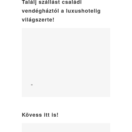
Találj szállást családi
vendégháztól a luxushotelig
világszerte!
"
Kövess itt is!