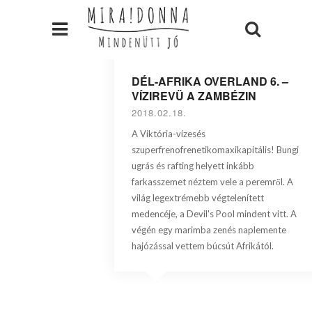
DÉL-AFRIKA OVERLAND 6. –
VÍZIREVÜ A ZAMBÉZIN
2018.02.18.
A Viktória-vízesés
szuperfrenofrenetikomaxikapitális! Bungi
ugrás és rafting helyett inkább
farkasszemet néztem vele a peremről. A
világ legextrémebb végtelenített
medencéje, a Devil's Pool mindent vitt. A
végén egy marimba zenés naplemente
hajózással vettem búcsút Afrikától.