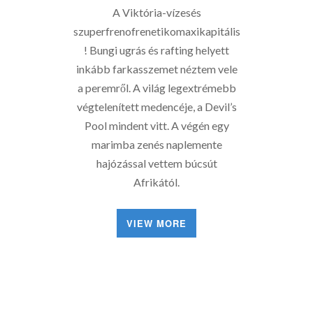
A Viktória-vízesés
szuperfrenofrenetikomaxikapitális
! Bungi ugrás és rafting helyett
inkább farkasszemet néztem vele
a peremről. A világ legextrémebb
végtelenített medencéje, a Devil’s
Pool mindent vitt. A végén egy
marimba zenés naplemente
hajózással vettem búcsút
Afrikától.
VIEW MORE