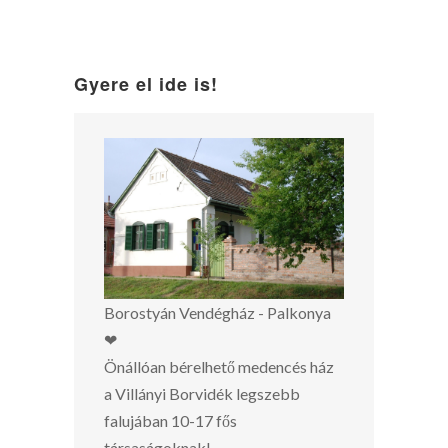
Gyere el ide is!
Borostyán Vendégház - Palkonya
❤
Önállóan bérelhető medencés ház
a Villányi Borvidék legszebb
falujában 10-17 fős
társaságoknak!