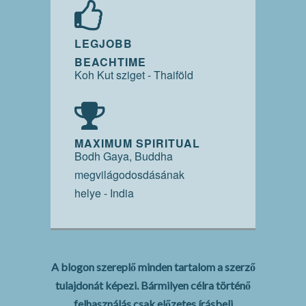
LEGJOBB
BEACHTIME
Koh Kut sziget - Thaiföld
MAXIMUM SPIRITUAL
Bodh Gaya, Buddha
megvilágodosdásának
helye - India
A blogon szereplő minden tartalom a szerző
tulajdonát képezi. Bármilyen célra történő
felhasználás csak előzetes írásbeli