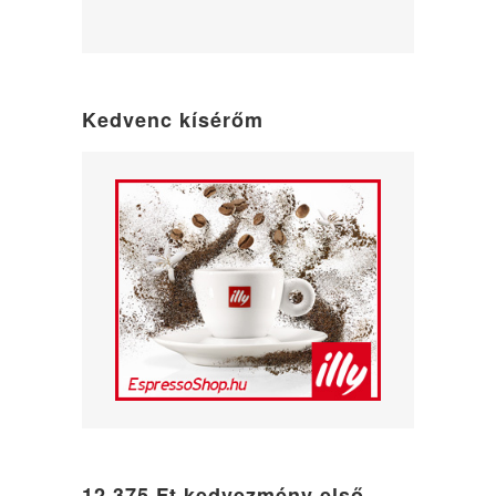
WordPress
maintenance
mode
Kedvenc kísérőm
12 375 Ft kedvezmény első