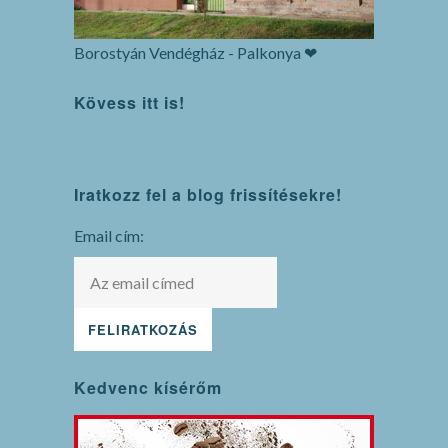
Borostyán Vendégház - Palkonya ❤
Kövess itt is!
WordPress
Iratkozz fel a blog frissítésekre!
maintenance
mode
Email cím:
Kedvenc kísérőm