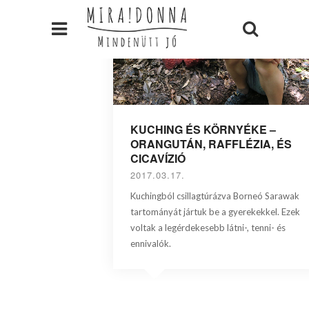
KUCHING ÉS KÖRNYÉKE –
ORANGUTÁN, RAFFLÉZIA, ÉS
CICAVÍZIÓ
2017.03.17.
Kuchingból csillagtúrázva Borneó Sarawak
tartományát jártuk be a gyerekekkel. Ezek
voltak a legérdekesebb látni-, tenni- és
ennivalók.