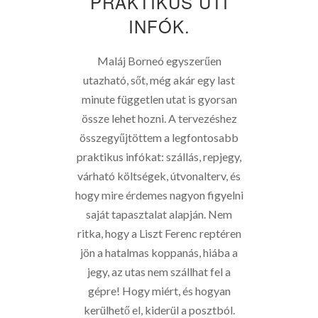
PRAKTIKUS ÚTI
INFÓK.
Maláj Borneó egyszerűen
utazható, sőt, még akár egy last
minute független utat is gyorsan
össze lehet hozni. A tervezéshez
összegyűjtöttem a legfontosabb
praktikus infókat: szállás, repjegy,
várható költségek, útvonalterv, és
hogy mire érdemes nagyon figyelni
saját tapasztalat alapján. Nem
ritka, hogy a Liszt Ferenc reptéren
jön a hatalmas koppanás, hiába a
jegy, az utas nem szállhat fel a
gépre! Hogy miért, és hogyan
kerülhető el, kiderül a posztból.