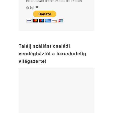
hozhassak létre! Hálás köszönet
érte! ❤
Találj szállást családi
vendégháztól a luxushotelig
világszerte!