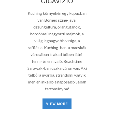
CICAVÍZIÓ
Kuching környékén egy kupacban
van Borneó színe-java:
dzsungeltúra, orangutánok,
hordóhasú nagyorrú majmok, a
világ legnagyobb virága, a
rafflézia. Kuching-ban, a macskák
városában is akad bőben látni-
tenni- és ennivaló. Beachtime
Sarawak-ban csak nyáron van. Aki
télből a nyárba, strandolni vágyik
menjen inkább a naposabb Sabah
tartományba!
VIEW MORE