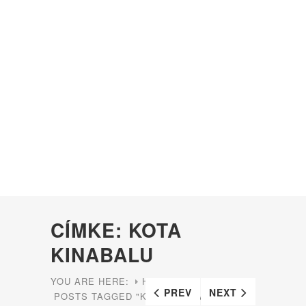
CÍMKE: KOTA
KINABALU
YOU ARE HERE:
HOME
PREV
NEXT
POSTS TAGGED "KOTA KINABALU"