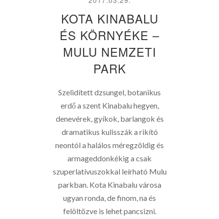
KOTA KINABALU
ÉS KÖRNYÉKE –
MULU NEMZETI
PARK
Szelidített dzsungel, botanikus
erdő a szent Kinabalu hegyen,
denevérek, gyíkok, barlangok és
dramatikus kulisszák a rikító
neontól a halálos méregzöldig és
armageddonkékig a csak
szuperlatívuszokkal leírható Mulu
parkban. Kota Kinabalu városa
ugyan ronda, de finom, na és
felöltözve is lehet pancsizni.