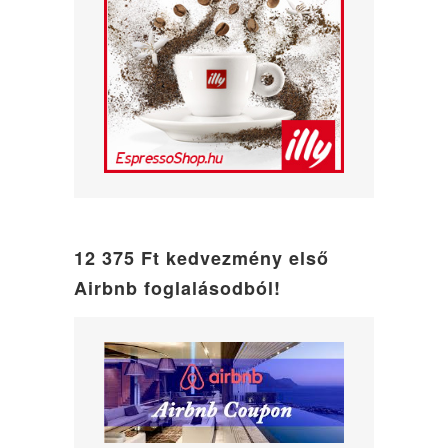
12 375 Ft kedvezmény első
Airbnb foglalásodból!