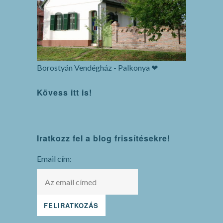
Borostyán Vendégház - Palkonya ❤
Kövess itt is!
WordPress
Iratkozz fel a blog frissítésekre!
maintenance
mode
Email cím: