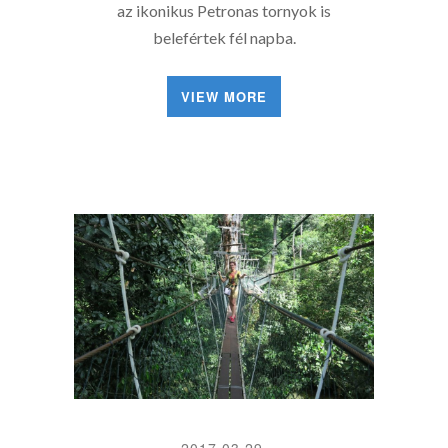
az ikonikus Petronas tornyok is
belefértek fél napba.
VIEW MORE
2017.03.29.