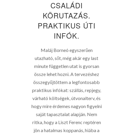
CSALÁDI
KÖRUTAZÁS.
PRAKTIKUS ÚTI
INFÓK.
Maláj Borneó egyszerűen
utazható, sőt, még akár egy last
minute független utat is gyorsan
össze lehet hozni. A tervezéshez
összegyűjtöttem a legfontosabb
praktikus infókat: szállás, repjegy,
várható költségek, útvonalterv, és
hogy mire érdemes nagyon figyelni
saját tapasztalat alapján. Nem
ritka, hogy a Liszt Ferenc reptéren
jön a hatalmas koppanás, hiába a