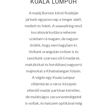
KUALA LUMPUR
A maláj Borneó körút fináléján
jártunk egyazon nap a tenger alatt,
mellett és felett. A seawalking nevű
kocabúvárkodásra nehezen
szántam rá magam, de nagyon
örülök, hogy nem hagytam ki.
Voltunk orangután oviban is és
sasoltunk szarvascsőrű madarat,
makákókat és hordóhasú nagyorrú
majmokat a Kinabatangan folyón.
A végén egy Kuala Lumpur
villámtúrán a város közepén
elterülő madár parkban kéretlen,
de mulatságos vacsoravendégeink
is voltak, és halszem optikával még