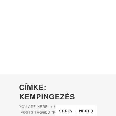
CÍMKE:
KEMPINGEZÉS
YOU ARE HERE:
HOME
PREV
NEXT
POSTS TAGGED "KEMPINGEZÉS"