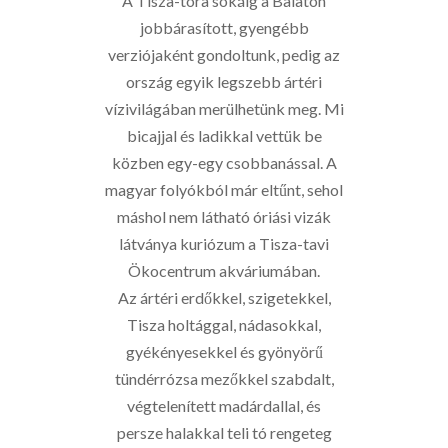
A Tisza-tóra sokáig a Balaton
jobbárasított, gyengébb
verziójaként gondoltunk, pedig az
ország egyik legszebb ártéri
vízivilágában merülhetünk meg. Mi
bicajjal és ladikkal vettük be
közben egy-egy csobbanással. A
magyar folyókból már eltűnt, sehol
máshol nem látható óriási vizák
látványa kuriózum a Tisza-tavi
Ökocentrum akváriumában.
Az ártéri erdőkkel, szigetekkel,
Tisza holtággal, nádasokkal,
gyékényesekkel és gyönyörű
tündérrózsa mezőkkel szabdalt,
végtelenített madárdallal, és
persze halakkal teli tó rengeteg