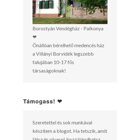
Borostyán Vendégház - Palkonya
❤
Önállóan bérelhető medencés ház
a Villányi Borvidék legszebb
falujában 10-17 fős
társaságoknak!
Támogass! ❤
Szeretettel és sok munkával
készítem a blogot. Ha tetszik, amit
látsz és olvasol, hozzájárulhatsz,