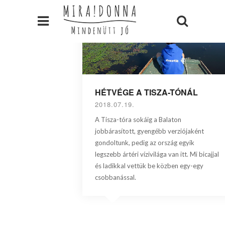
HÉTVÉGE A TISZA-TÓNÁL
2018.07.19.
A Tisza-tóra sokáig a Balaton
jobbárasított, gyengébb verziójaként
gondoltunk, pedig az ország egyik
legszebb ártéri vízivilága van itt. Mi bicajjal
és ladikkal vettük be közben egy-egy
csobbanással.