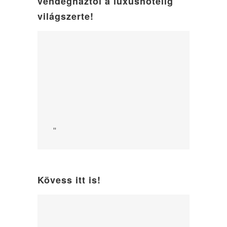
vendégháztól a luxushotelig
világszerte!
"
Kövess itt is!