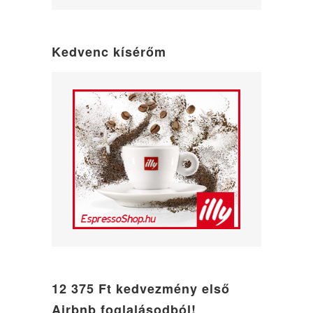
WordPress
maintenance
mode
Kedvenc kísérőm
12 375 Ft kedvezmény első
Airbnb foglalásodból!