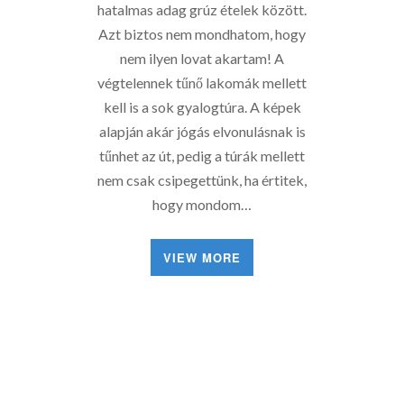
hatalmas adag grúz ételek között.
Azt biztos nem mondhatom, hogy
nem ilyen lovat akartam! A
végtelennek tűnő lakomák mellett
kell is a sok gyalogtúra. A képek
alapján akár jógás elvonulásnak is
tűnhet az út, pedig a túrák mellett
nem csak csipegettünk, ha értitek,
hogy mondom…
VIEW MORE