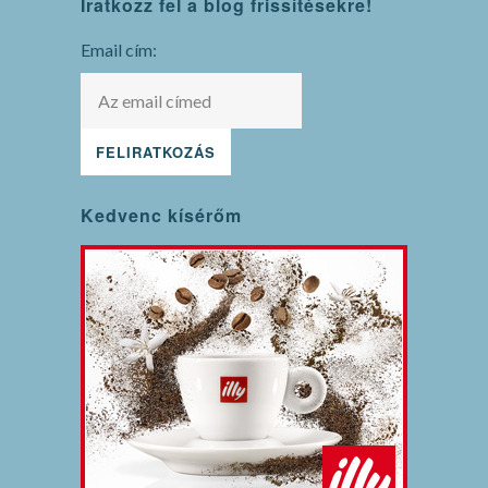
Iratkozz fel a blog frissítésekre!
maintenance
mode
Email cím:
Kedvenc kísérőm