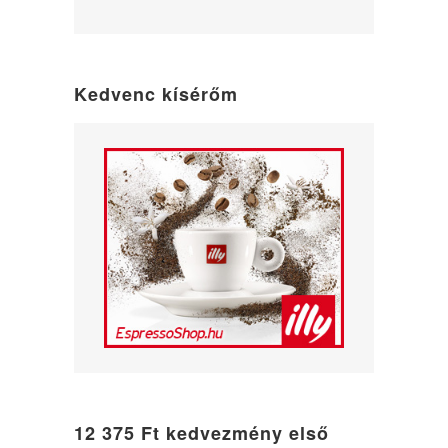
WordPress
maintenance
mode
Kedvenc kísérőm
12 375 Ft kedvezmény első