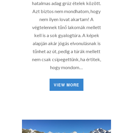
hatalmas adag grúz ételek között.
Azt biztos nem mondhatom, hogy
nem ilyen lovat akartam! A
végtelennek tűnő lakomák mellett
kell is a sok gyalogtúra. A képek
alapján akár jógás elvonulásnak is
tűnhet az út, pedig a túrák mellett
nem csak csipegettünk, ha értitek,
hogy mondom…
VIEW MORE