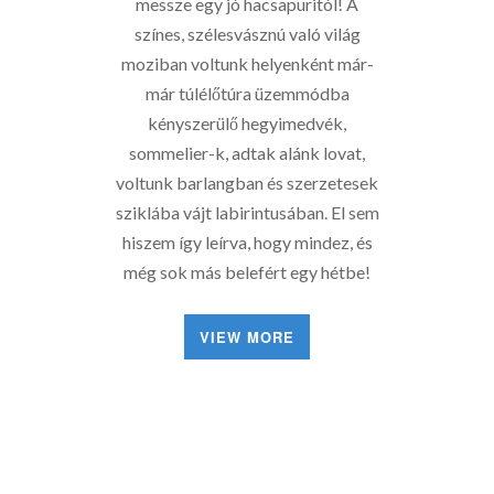
messze egy jó hacsapuritól! A
színes, szélesvásznú való világ
moziban voltunk helyenként már-
már túlélőtúra üzemmódba
kényszerülő hegyimedvék,
sommelier-k, adtak alánk lovat,
voltunk barlangban és szerzetesek
sziklába vájt labirintusában. El sem
hiszem így leírva, hogy mindez, és
még sok más belefért egy hétbe!
VIEW MORE