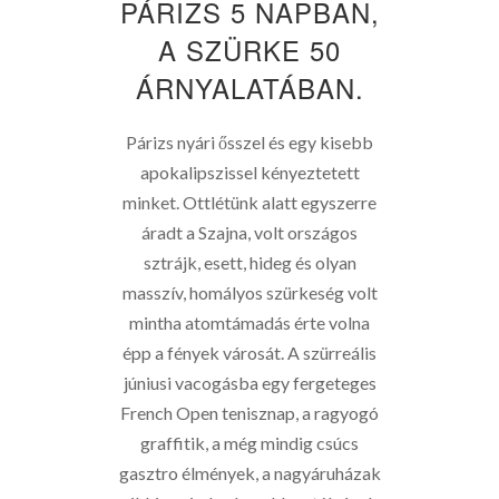
PÁRIZS 5 NAPBAN,
A SZÜRKE 50
ÁRNYALATÁBAN.
Párizs nyári ősszel és egy kisebb
apokalipszissel kényeztetett
minket. Ottlétünk alatt egyszerre
áradt a Szajna, volt országos
sztrájk, esett, hideg és olyan
masszív, homályos szürkeség volt
mintha atomtámadás érte volna
épp a fények városát. A szürreális
júniusi vacogásba egy fergeteges
French Open tenisznap, a ragyogó
graffitik, a még mindig csúcs
gasztro élmények, a nagyáruházak