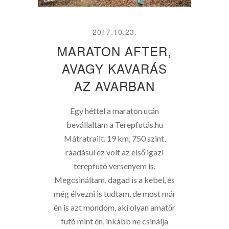
2017.10.23.
MARATON AFTER,
AVAGY KAVARÁS
AZ AVARBAN
Egy héttel a maraton után
bevállaltam a Terepfutás.hu
Mátratrailt. 19 km, 750 szint,
ráadásul ez volt az első igazi
terepfutó versenyem is.
Megcsináltam, dagad is a kebel, és
még élvezni is tudtam, de most már
én is azt mondom, aki olyan amatőr
futó mint én, inkább ne csinálja