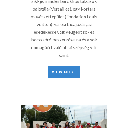
sikkje, minden barokkos túlzások
palotája (Versailles), egy kortárs
művészeti épület (Fondation Louis
Vuitton), városi bicajozás, az
esedékessé vált Peugeot só- és
borsszóró beszerzése, na és a sok
önmagáért való utcai szépség vitt
színt.
VIEW MORE