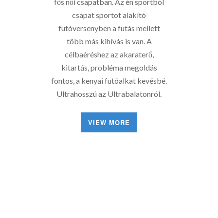
fős női csapatban. Az én sportból
csapat sportot alakító
futóversenyben a futás mellett
több más kihívás is van. A
célbaéréshez az akaraterő,
kitartás, probléma megoldás
fontos, a kenyai futóalkat kevésbé.
Ultrahosszú az Ultrabalatonról.
VIEW MORE