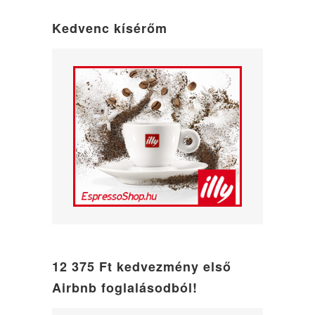
mode
Kedvenc kísérőm
12 375 Ft kedvezmény első
Airbnb foglalásodból!