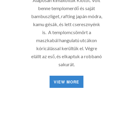
Alaposan kimaxoltuk Kiotót. Volt
benne templomerdő és saját
bambuszliget, rafting japán módra,
kamu gésák, és lett cseresznyénk
is. A templomcsömört a
maszkabál hangulatú utcákon
kóricálással kerültük el. Végre
elállt az eső, és elkaptuk a robbanó
sakurát.
VIEW MORE