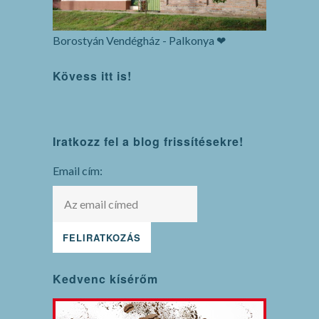
Borostyán Vendégház - Palkonya ❤
Kövess itt is!
WordPress
Iratkozz fel a blog frissítésekre!
maintenance
mode
Email cím:
Kedvenc kísérőm