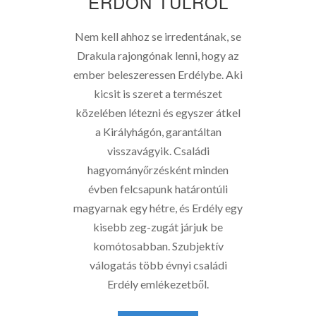
ERDŐN TÚLRÓL
Nem kell ahhoz se irredentának, se
Drakula rajongónak lenni, hogy az
ember beleszeressen Erdélybe. Aki
kicsit is szeret a természet
közelében létezni és egyszer átkel
a Királyhágón, garantáltan
visszavágyik. Családi
hagyományőrzésként minden
évben felcsapunk határontúli
magyarnak egy hétre, és Erdély egy
kisebb zeg-zugát járjuk be
komótosabban. Szubjektív
válogatás több évnyi családi
Erdély emlékezetből.