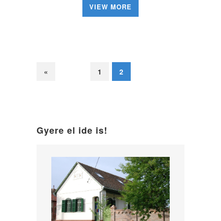
VIEW MORE
«
1
2
Gyere el ide is!