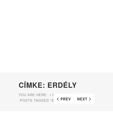
CÍMKE: ERDÉLY
YOU ARE HERE:
HOME
PREV
NEXT
POSTS TAGGED "ERDÉLY"
PAGE 2
(
)