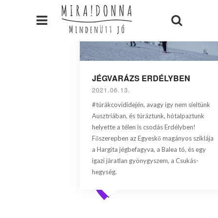
JÉGVARÁZS ERDÉLYBEN
2021.06.13.
#túrákcovididején, avagy így nem síeltünk
Ausztriában, és túráztunk, hótalpaztunk
helyette a télen is csodás Erdélyben!
Főszerepben az Egyeskő magányos sziklája
a Hargita jégbefagyva, a Balea tó, és egy
igazi járatlan gyönygyszem, a Csukás-
hegység.