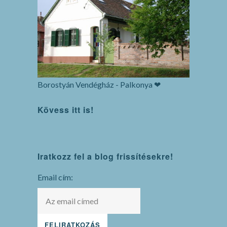
Borostyán Vendégház - Palkonya ❤
Kövess itt is!
WordPress
Iratkozz fel a blog frissítésekre!
maintenance
mode
Email cím: