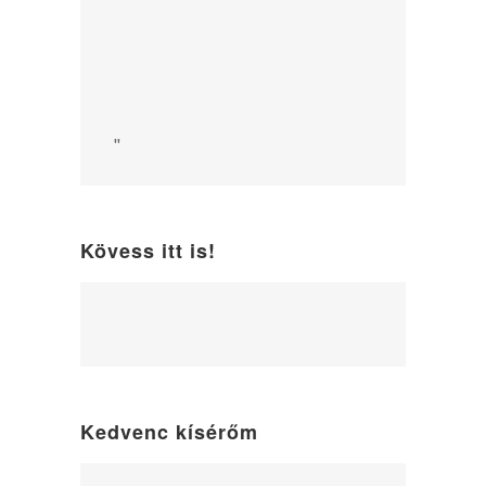
"
Kövess itt is!
WordPress
maintenance
mode
Kedvenc kísérőm