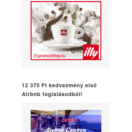
12 375 Ft kedvezmény első
Airbnb foglalásodból!