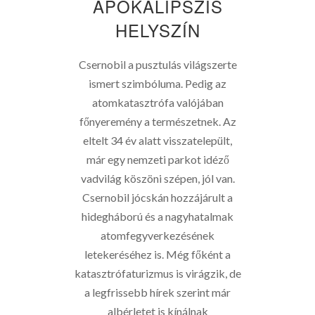
APOKALIPSZIS
HELYSZÍN
Csernobil a pusztulás világszerte
ismert szimbóluma. Pedig az
atomkatasztrófa valójában
főnyeremény a természetnek. Az
eltelt 34 év alatt visszatelepült,
már egy nemzeti parkot idéző
vadvilág köszöni szépen, jól van.
Csernobil jócskán hozzájárult a
hidegháború és a nagyhatalmak
atomfegyverkezésének
letekeréséhez is. Még főként a
katasztrófaturizmus is virágzik, de
a legfrissebb hírek szerint már
albérletet is kínálnak