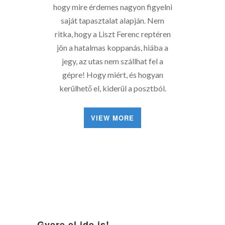
hogy mire érdemes nagyon figyelni
saját tapasztalat alapján. Nem
ritka, hogy a Liszt Ferenc reptéren
jön a hatalmas koppanás, hiába a
jegy, az utas nem szállhat fel a
gépre! Hogy miért, és hogyan
kerülhető el, kiderül a posztból.
VIEW MORE
Gyere el ide is!