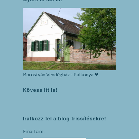
Borostyán Vendégház - Palkonya ❤
Kövess itt is!
WordPress
Iratkozz fel a blog frissítésekre!
maintenance
mode
Email cím: