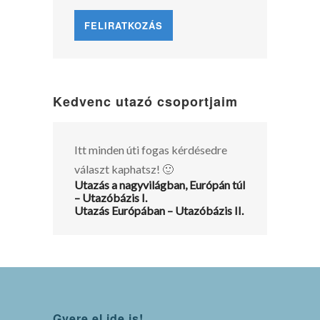
Kedvenc utazó csoportjaim
Itt minden úti fogas kérdésedre
választ kaphatsz! 🙂
Utazás a nagyvilágban, Európán túl
– Utazóbázis I.
Utazás Európában – Utazóbázis II.
Gyere el ide is!