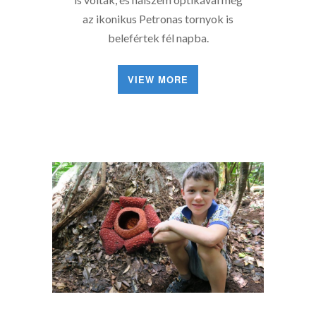
az ikonikus Petronas tornyok is
belefértek fél napba.
VIEW MORE