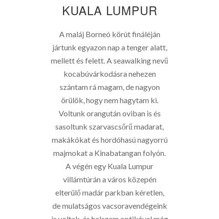
KUALA LUMPUR
A maláj Borneó körút fináléján
jártunk egyazon nap a tenger alatt,
mellett és felett. A seawalking nevű
kocabúvárkodásra nehezen
szántam rá magam, de nagyon
örülök, hogy nem hagytam ki.
Voltunk orangután oviban is és
sasoltunk szarvascsőrű madarat,
makákókat és hordóhasú nagyorrú
majmokat a Kinabatangan folyón.
A végén egy Kuala Lumpur
villámtúrán a város közepén
elterülő madár parkban kéretlen,
de mulatságos vacsoravendégeink
is voltak, és halszem optikával még