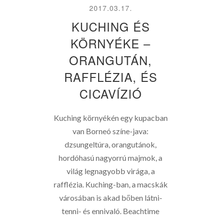
2017.03.17.
KUCHING ÉS
KÖRNYÉKE –
ORANGUTÁN,
RAFFLÉZIA, ÉS
CICAVÍZIÓ
Kuching környékén egy kupacban
van Borneó színe-java:
dzsungeltúra, orangutánok,
hordóhasú nagyorrú majmok, a
világ legnagyobb virága, a
rafflézia. Kuching-ban, a macskák
városában is akad bőben látni-
tenni- és ennivaló. Beachtime