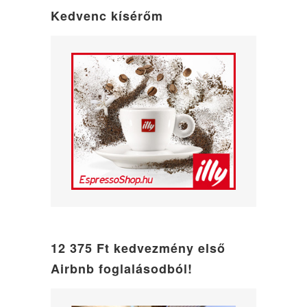
mode
Kedvenc kísérőm
12 375 Ft kedvezmény első
Airbnb foglalásodból!