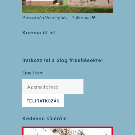
Borostyán Vendégház - Palkonya ❤
Kövess itt is!
WordPress
Iratkozz fel a blog frissítésekre!
maintenance
mode
Email cím:
Kedvenc kísérőm