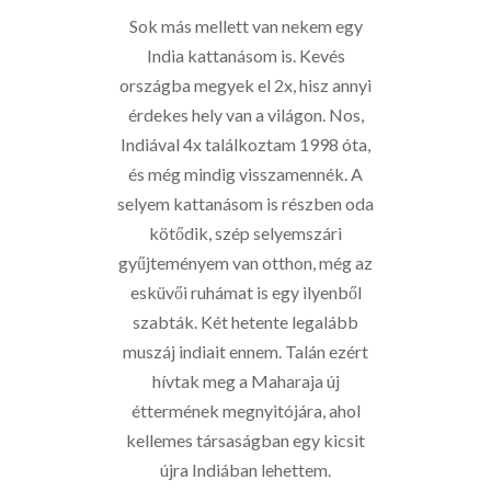
Sok más mellett van nekem egy
India kattanásom is. Kevés
országba megyek el 2x, hisz annyi
érdekes hely van a világon. Nos,
Indiával 4x találkoztam 1998 óta,
és még mindig visszamennék. A
selyem kattanásom is részben oda
kötődik, szép selyemszári
gyűjteményem van otthon, még az
esküvői ruhámat is egy ilyenből
szabták. Két hetente legalább
muszáj indiait ennem. Talán ezért
hívtak meg a Maharaja új
éttermének megnyitójára, ahol
kellemes társaságban egy kicsit
újra Indiában lehettem.