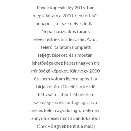
Ennek kapcsán így 2016-ban
megtaláltam a 2000-ben tett két
hónapos, két személyes India-
Nepál hátizsákos túránk
elveszettnek hitt leírásait. Az út
feléről találtam komplett
feljegyzéseket, és a mostani
lehetőségekhez képest nagyon tré
minőségű képeket. Kár, hogy 2000
óta nem voltam ilyen alapos. Ha
bírja, feltárul Ön előtt a kezdő
hátizsákos ifjonti út minden
szépsége és viszontagsága, és a
mesés kelet rögvalósága, mely nem
annyira mesés mint a Sandokanból
tűnik – ő egyébként is a maláj