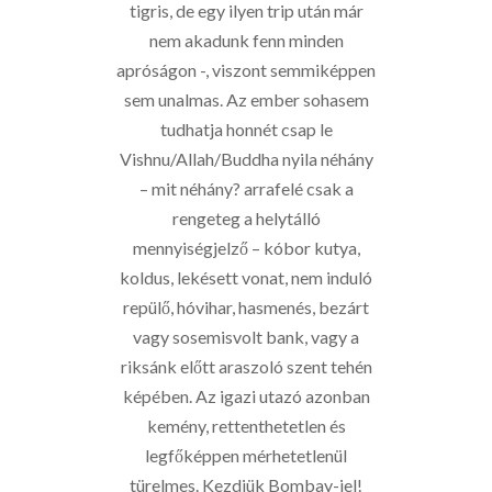
tigris, de egy ilyen trip után már
nem akadunk fenn minden
apróságon -, viszont semmiképpen
sem unalmas. Az ember sohasem
tudhatja honnét csap le
Vishnu/Allah/Buddha nyila néhány
– mit néhány? arrafelé csak a
rengeteg a helytálló
mennyiségjelző – kóbor kutya,
koldus, lekésett vonat, nem induló
repülő, hóvihar, hasmenés, bezárt
vagy sosemisvolt bank, vagy a
riksánk előtt araszoló szent tehén
képében. Az igazi utazó azonban
kemény, rettenthetetlen és
legfőképpen mérhetetlenül
türelmes. Kezdjük Bombay-jel!