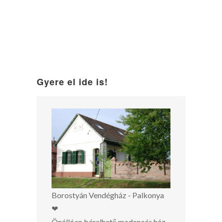
Gyere el ide is!
Borostyán Vendégház - Palkonya
❤
Önállóan bérelhető medencés ház