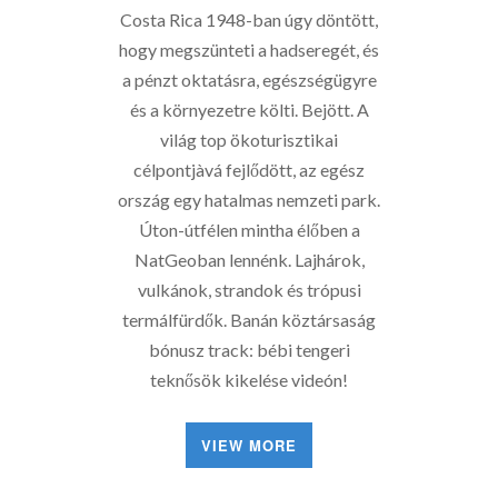
Costa Rica 1948-ban úgy döntött,
hogy megszünteti a hadseregét, és
a pénzt oktatásra, egészségügyre
és a környezetre költi. Bejött. A
világ top ökoturisztikai
célpontjàvá fejlődött, az egész
ország egy hatalmas nemzeti park.
Úton-útfélen mintha élőben a
NatGeoban lennénk. Lajhárok,
vulkánok, strandok és trópusi
termálfürdők. Banán köztársaság
bónusz track: bébi tengeri
teknősök kikelése videón!
VIEW MORE