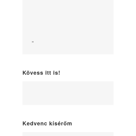
"
Kövess itt is!
WordPress
maintenance
mode
Kedvenc kísérőm