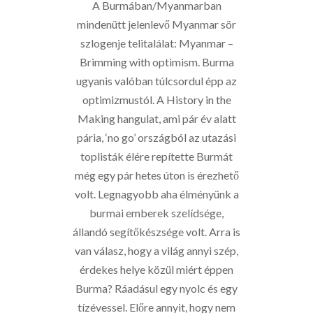
A Burmában/Myanmarban
mindenütt jelenlevő Myanmar sör
szlogenje telitalálat: Myanmar –
Brimming with optimism. Burma
ugyanis valóban túlcsordul épp az
optimizmustól. A History in the
Making hangulat, ami pár év alatt
pária, ‘no go’ országból az utazási
toplisták élére repítette Burmát
még egy pár hetes úton is érezhető
volt. Legnagyobb aha élményünk a
burmai emberek szelídsége,
állandó segítőkészsége volt. Arra is
van válasz, hogy a világ annyi szép,
érdekes helye közül miért éppen
Burma? Ráadásul egy nyolc és egy
tízévessel. Előre annyit, hogy nem