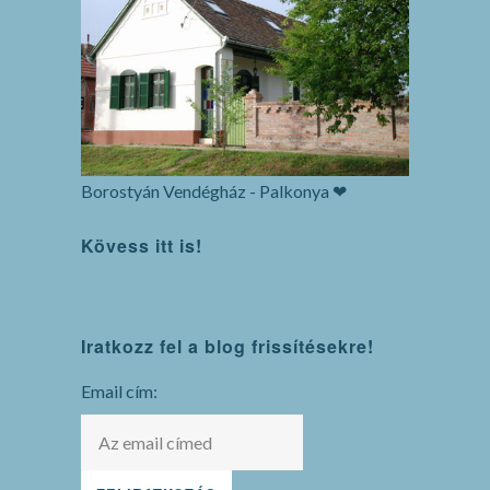
Borostyán Vendégház - Palkonya ❤
Kövess itt is!
WordPress
Iratkozz fel a blog frissítésekre!
maintenance
mode
Email cím: