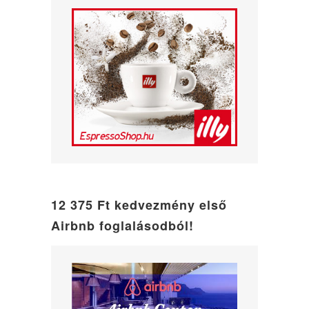
12 375 Ft kedvezmény első
Airbnb foglalásodból!