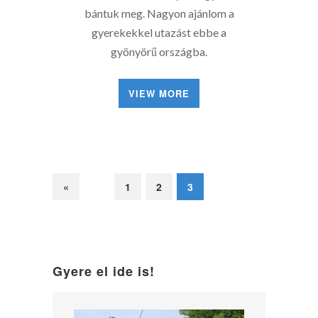
bántuk meg. Nagyon ajánlom a
gyerekekkel utazást ebbe a
gyönyörű országba.
VIEW MORE
«
1
2
3
Gyere el ide is!