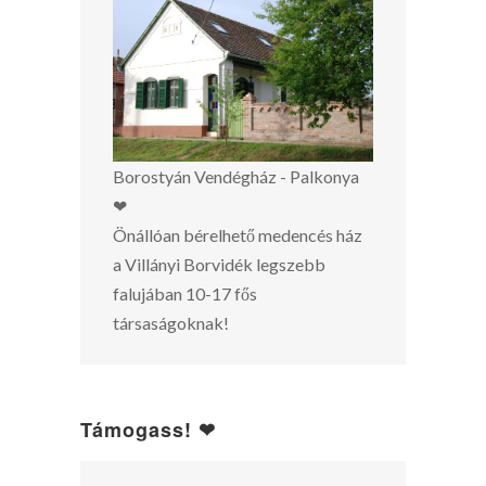
Borostyán Vendégház - Palkonya
❤
Önállóan bérelhető medencés ház
a Villányi Borvidék legszebb
falujában 10-17 fős
társaságoknak!
Támogass! ❤