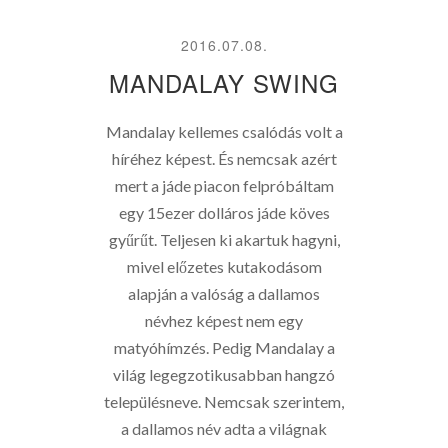
2016.07.08.
MANDALAY SWING
Mandalay kellemes csalódás volt a
híréhez képest. És nemcsak azért
mert a jáde piacon felpróbáltam
egy 15ezer dolláros jáde köves
gyűrűt. Teljesen ki akartuk hagyni,
mivel előzetes kutakodásom
alapján a valóság a dallamos
névhez képest nem egy
matyóhímzés. Pedig Mandalay a
világ legegzotikusabban hangzó
településneve. Nemcsak szerintem,
a dallamos név adta a világnak