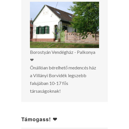
Borostyán Vendégház - Palkonya
❤
Önállóan bérelhető medencés ház
a Villányi Borvidék legszebb
falujában 10-17 fős
társaságoknak!
Támogass! ❤