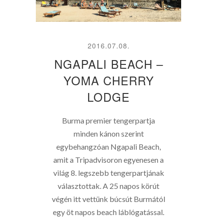
2016.07.08.
NGAPALI BEACH –
YOMA CHERRY
LODGE
Burma premier tengerpartja
minden kánon szerint
egybehangzóan Ngapali Beach,
amit a Tripadvisoron egyenesen a
világ 8. legszebb tengerpartjának
választottak. A 25 napos körút
végén itt vettünk búcsút Burmától
egy öt napos beach láblógatással.