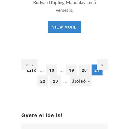
Rudyard Kipling Mandalay című
versét is.
VIEW MORE
«
«
»
Első
...
10
...
19
20
21
22
23
...
Utolsó »
Gyere el ide is!