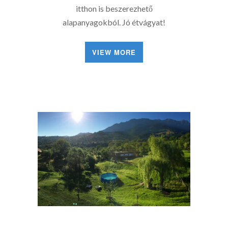
itthon is beszerezhető
alapanyagokból. Jó étvágyat!
VIEW MORE