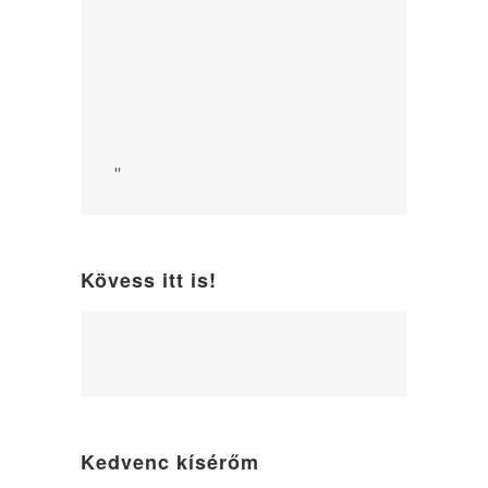
"
Kövess itt is!
WordPress
maintenance
mode
Kedvenc kísérőm