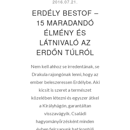
2016.07.21.
ERDÉLY BESTOF –
15 MARADANDÓ
ÉLMÉNY ÉS
LÁTNIVALÓ AZ
ERDŐN TÚLRÓL
Nem kell ahhoz se irredentának, se
Drakula rajongónak lenni, hogy az
ember beleszeressen Erdélybe. Aki
kicsit is szeret a természet
közelében létezni és egyszer átkel
a Királyhágón, garantáltan
visszavágyik. Családi
hagyományőrzésként minden
évben felcsapunk határontúli