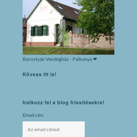
Borostyán Vendégház - Palkonya ❤
Kövess itt is!
WordPress
Iratkozz fel a blog frissítésekre!
maintenance
mode
Email cím: