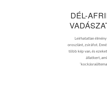
DÉL-AFRI
VADÁSZA
Leírhatatlan élmény 
oroszlánt, zsiráfot. En
több kép van, és ezeket 
állatkert, am
‘kockásraültemas