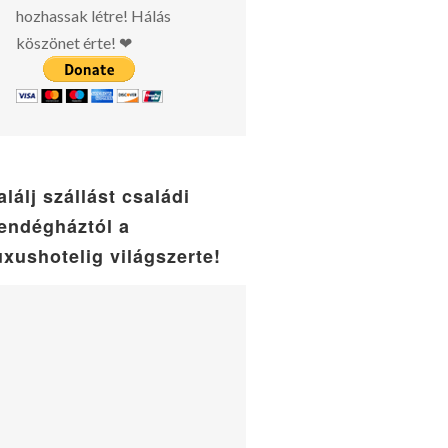
hozhassak létre! Hálás
köszönet érte! ❤
alálj szállást családi
endégháztól a
uxushotelig világszerte!