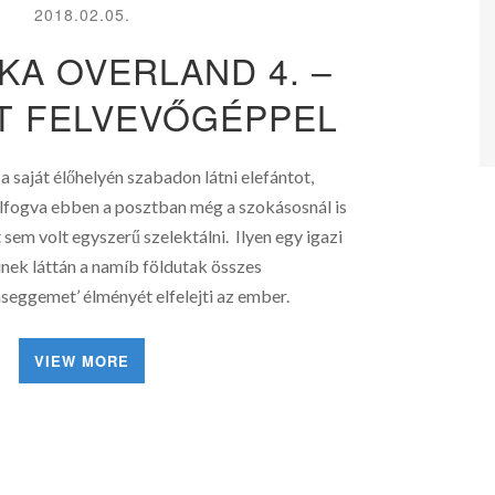
2018.02.05.
KA OVERLAND 4. –
T FELVEVŐGÉPPEL
a saját élőhelyén szabadon látni elefántot,
nélfogva ebben a posztban még a szokásosnál is
sem volt egyszerű szelektálni. Ilyen egy igazi
inek láttán a namíb földutak összes
eggemet’ élményét elfelejti az ember.
VIEW MORE