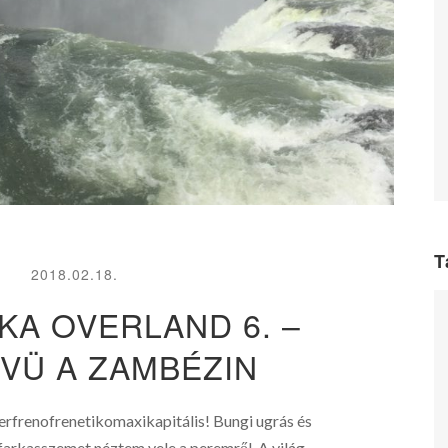
T
2018.02.18.
KA OVERLAND 6. –
EVÜ A ZAMBÉZIN
erfrenofrenetikomaxikapitális! Bungi ugrás és
 farkasszemet néztem vele a peremről. A világ