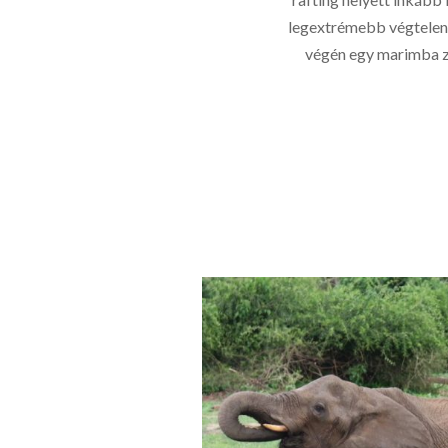
legextrémebb végtelenít
végén egy marimba z