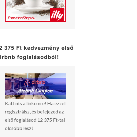
2 375 Ft kedvezmény első
irbnb foglalásodból!
Kattints a linkemre! Ha ezzel
regisztrálsz, és befejezed az
első foglalásod 12 375 Ft-tal
olcsóbb lesz!