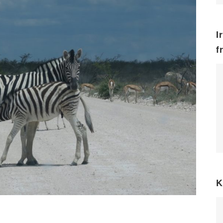
I
f
K