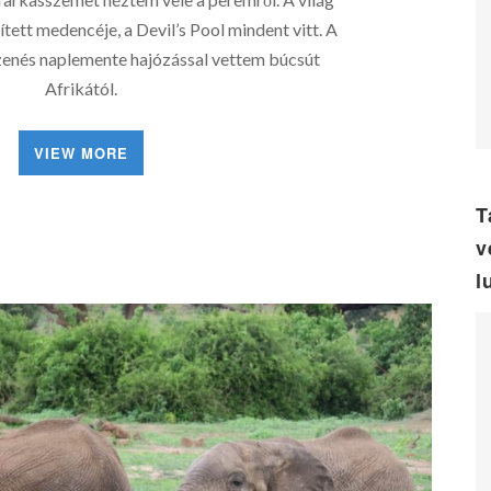
ett medencéje, a Devil’s Pool mindent vitt. A
enés naplemente hajózással vettem búcsút
Afrikától.
VIEW MORE
T
v
l