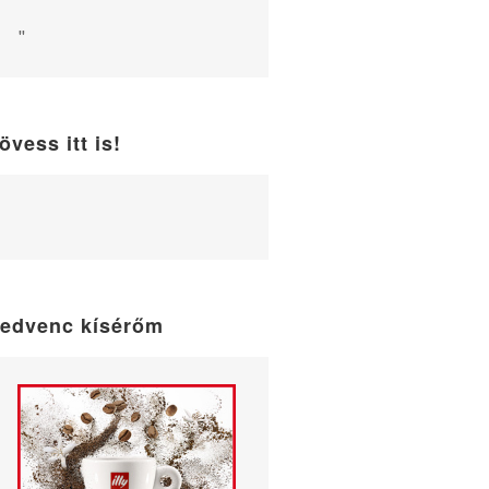
"
övess itt is!
WordPress
maintenance
mode
edvenc kísérőm