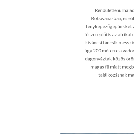
Rendületlenül hala
Botswana-ban, és ehh
fényképezőgépünkkel. 
főszereplői is az afrika
kíváncsi fáncsik messzi
úgy 200 méterre a vado
dagonyáztak közös örömün
magas fű miatt megbú
találkozásnak ma