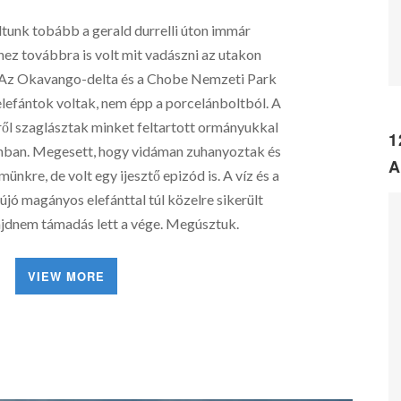
dtunk tobább a gerald durrelli úton immár
ez továbbra is volt mit vadászni az utakon
Az Okavango-delta és a Chobe Nemzeti Park
i elefántok voltak, nem épp a porcelánboltból. A
ről szaglásztak minket feltartott ormányukkal
1
nban. Megesett, hogy vidáman zuhanyoztak és
A
kre, de volt egy ijesztő epizód is. A víz és a
jó magányos elefánttal túl közelre sikerült
jdnem támadás lett a vége. Megúsztuk.
VIEW MORE