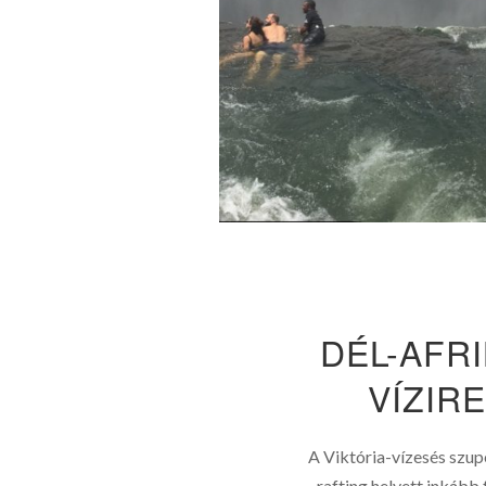
DÉL-AFRI
VÍZIR
A Viktória-vízesés szup
rafting helyett inkább